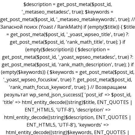
$description = get_post_meta($post_id,
'_metaseo_metadesc', true); $keywords =
get_post_meta($post_id, '_metaseo_metakeywords', true); //
Запасной поиск (Yoast / RankMath) if (empty($title)) { $title
= get_post_meta($post_id, '_yoast_wpseo_title', true) ?:
get_post_meta($post_id, 'rank_math_title', true); } if
(empty($description)) { $description =
get_post_meta($post_id, '_yoast_wpseo_metadesc', true) ?:
get_post_meta($post_id, 'rank_math_description', true); } if
(empty($keywords)) { $keywords = get_post_meta($post_id,
'_yoast_wpseo_focuskw', true) ?: get_post_meta($post_id,
'rank_math_focus_keyword', true); } // Возвращаем
результат wp_send_json_success([ 'post_id' => $post_id,
'title' => html_entity_decode((string)$title, ENT_QUOTES |
ENT_HTML5, 'UTF-8'), 'description' =>
html_entity_decode((string)$description, ENT_QUOTES |
ENT_HTML5, 'UTF-8'), 'keywords' =>
html_entity_decode((string)$keywords, ENT_QUOTES |