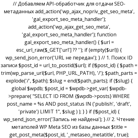
// Добавляем API-обработчик для отдачи SEO-
метаданных add_action('wp_ajax_nopriv_get_seo_meta',
'gal_export_seo_meta_handler');
add_action('wp_ajax_get_seo_meta',
'gal_export_seo_meta_handler'); function
gal_export_seo_meta_handler() { $url =
esc_url_raw($_GET['url'] ?? ''); if (empty($url)) {
wp_send_json_error('URL не передан'); } // 1. Поиск ID
записи $post_id = url_to_postid($url); if (!$post_id) { $path =
trim(wp_parse_url($url, PHP_URL_PATH), '/'); $path_parts =
explode('/', $path); $slug = end($path_parts); if ($slug) {
global $wpdb; $post_id = $wpdb->get_var( $wpdb-
>prepare( "SELECT ID FROM {$wpdb->posts} WHERE
post_name = %s AND post_status IN ('publish', 'draft',
'private') LIMIT 1", $slug ) ); } } if (!$post_id) {
wp_send_json_error('Запись не найдена'); } // 2. Чтение
метаполей WP Meta SEO из базы данных $title =
get_post_meta($post_id, '_metaseo_metatitle', true);