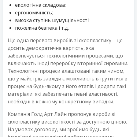
екологічна складова;
ергономічність;
висока ступінь шумущільності;
пожежна безпека і т.д.
Ще одна перевага виробів зі склопластику – це
досить демократична вартість, яка
забезпечується технологічними процесами, що
включають іноді переробку вторинної сировини.
Технологічні процеси влаштовані таким чином,
що у майстрів завжди є можливість втрутитися в
процес на будь-якому з його етапів і додати такі
матеріали, які забезпечать певні властивості,
необхідні в кожному конкретному випадки.
Компанія Голд Арт Лайн пропонує вироби зі
склопластику високої якості за доступною ціною.
На умовах договору, ми зробимо будь-які
інтер’єрні та екстер’єрні роботи у великому