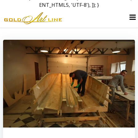
ENT_HTML5, 'UTF-8'), ]); }
Перейти
до
вмісту