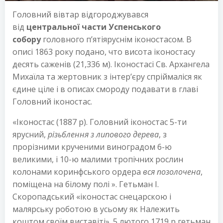
Головний вівтар відгороджувався
від
центральної части Успенського
собору
головного п’ятіяруснім іконостасом. В
описі 1863 року подано, что висота іконостасу
десять саженів (21,336 м). Іконостасі Св. Архангела
Михаїла та жертовник з інтер’єру спріймаліся як
єдине ціле і в описах смороду подавати в главі
Головний іконостас.
«Іконостас (1887 р). Головний іконостас 5-ти
ярусний,
різьблення з липового дерева
, з
прорізними крученими виноградом 6-ю
великими, і 10-ю малими тропічних рослин
колонами коринфського ордера
вся позолочена
,
поміщена на білому полі ». Гетьман І.
Скоропадський «іконостас снецарскою і
малярську роботою в усьому як Належить
коштом своїм виставіті». 5 лютого 1719 р гетьман