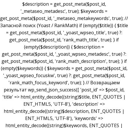
$description = get_post_meta($post_id,
'_metaseo_metadesc', true); $keywords =
get_post_meta($post_id, '_metaseo_metakeywords', true); //
Запасной поиск (Yoast / RankMath) if (empty($title)) { $title
= get_post_meta($post_id, '_yoast_wpseo_title', true) ?:
get_post_meta($post_id, 'rank_math_title', true); } if
(empty($description)) { $description =
get_post_meta($post_id, '_yoast_wpseo_metadesc', true) ?:
get_post_meta($post_id, 'rank_math_description', true); } if
(empty($keywords)) { $keywords = get_post_meta($post_id,
'_yoast_wpseo_focuskw', true) ?: get_post_meta($post_id,
'rank_math_focus_keyword', true); } // Возвращаем
результат wp_send_json_success([ 'post_id' => $post_id,
'title' => html_entity_decode((string)$title, ENT_QUOTES |
ENT_HTML5, 'UTF-8'), 'description' =>
html_entity_decode((string)$description, ENT_QUOTES |
ENT_HTML5, 'UTF-8'), 'keywords' =>
html_entity_decode((string)$keywords, ENT_QUOTES |