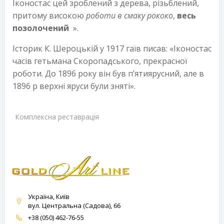
Іконостас цей зроблений з дерева, різьблений,
притому високою
роботи в смаку рококо
,
весь
позолочений
».
Історик К. Шероцькій у 1917 гаїв писав: «Іконостас
часів гетьмана Скоропадського, прекрасної
роботи. До 1896 року він був п’ятиярусний, але в
1896 р верхні яруси були зняті».
Комплексна реставрація
Україна, Київ
вул. Центральна (Садова), 66
+38 (050) 462-76-55