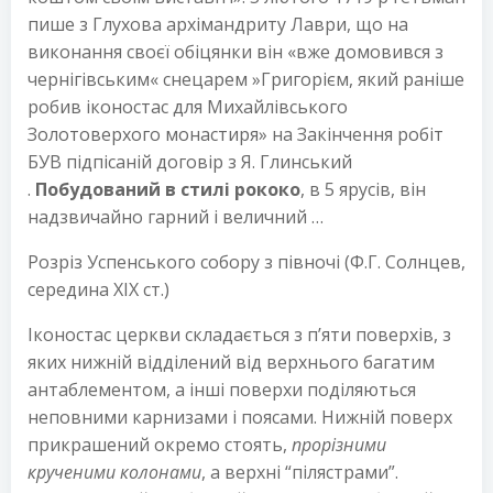
пише з Глухова архімандриту Лаври, що на
виконання своєї обіцянки він «вже домовився з
чернігівським« снецарем »Григорієм, який раніше
робив іконостас для Михайлівського
Золотоверхого монастиря» на Закінчення робіт
БУВ підпісаній договір з Я. Глинський
.
Побудований в стилі рококо
, в 5 ярусів, він
надзвичайно гарний і величний …
Розріз Успенського собору з півночі (Ф.Г. Солнцев,
середина XIX ст.)
Іконостас церкви складається з п’яти поверхів, з
яких нижній відділений від верхнього багатим
антаблементом, а інші поверхи поділяються
неповними карнизами і поясами. Нижній поверх
прикрашений окремо стоять,
прорізними
крученими колонами
, а верхні “пілястрами”.