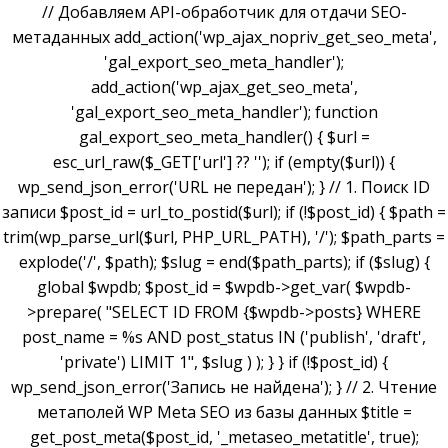
// Добавляем API-обработчик для отдачи SEO-
метаданных add_action('wp_ajax_nopriv_get_seo_meta',
'gal_export_seo_meta_handler');
add_action('wp_ajax_get_seo_meta',
'gal_export_seo_meta_handler'); function
gal_export_seo_meta_handler() { $url =
esc_url_raw($_GET['url'] ?? ''); if (empty($url)) {
wp_send_json_error('URL не передан'); } // 1. Поиск ID
записи $post_id = url_to_postid($url); if (!$post_id) { $path =
trim(wp_parse_url($url, PHP_URL_PATH), '/'); $path_parts =
explode('/', $path); $slug = end($path_parts); if ($slug) {
global $wpdb; $post_id = $wpdb->get_var( $wpdb-
>prepare( "SELECT ID FROM {$wpdb->posts} WHERE
post_name = %s AND post_status IN ('publish', 'draft',
'private') LIMIT 1", $slug ) ); } } if (!$post_id) {
wp_send_json_error('Запись не найдена'); } // 2. Чтение
метаполей WP Meta SEO из базы данных $title =
get_post_meta($post_id, '_metaseo_metatitle', true);