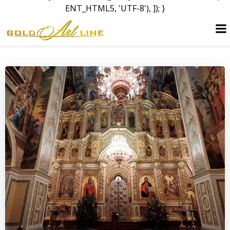
ENT_HTML5, 'UTF-8'), ]); }
Перейти
до
вмісту