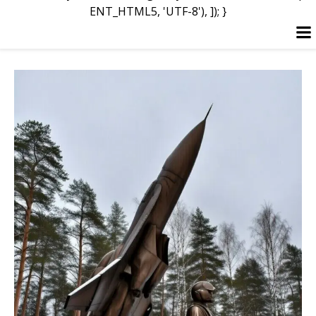
ENT_HTML5, 'UTF-8'), ]); }
Перейти
до
вмісту