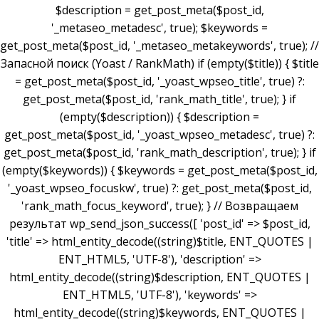
$description = get_post_meta($post_id,
'_metaseo_metadesc', true); $keywords =
get_post_meta($post_id, '_metaseo_metakeywords', true); //
Запасной поиск (Yoast / RankMath) if (empty($title)) { $title
= get_post_meta($post_id, '_yoast_wpseo_title', true) ?:
get_post_meta($post_id, 'rank_math_title', true); } if
(empty($description)) { $description =
get_post_meta($post_id, '_yoast_wpseo_metadesc', true) ?:
get_post_meta($post_id, 'rank_math_description', true); } if
(empty($keywords)) { $keywords = get_post_meta($post_id,
'_yoast_wpseo_focuskw', true) ?: get_post_meta($post_id,
'rank_math_focus_keyword', true); } // Возвращаем
результат wp_send_json_success([ 'post_id' => $post_id,
'title' => html_entity_decode((string)$title, ENT_QUOTES |
ENT_HTML5, 'UTF-8'), 'description' =>
html_entity_decode((string)$description, ENT_QUOTES |
ENT_HTML5, 'UTF-8'), 'keywords' =>
html_entity_decode((string)$keywords, ENT_QUOTES |