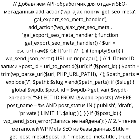
// Добавляем API-обработчик для отдачи SEO-
метаданных add_action('wp_ajax_nopriv_get_seo_meta',
'gal_export_seo_meta_handler');
add_action('wp_ajax_get_seo_meta',
'gal_export_seo_meta_handler'); function
gal_export_seo_meta_handler() { $url =
esc_url_raw($_GET['url'] ?? ''); if (empty($url)) {
wp_send_json_error('URL не передан'); } // 1. Поиск ID
записи $post_id = url_to_postid($url); if (!$post_id) { $path =
trim(wp_parse_url($url, PHP_URL_PATH), '/'); $path_parts =
explode('/', $path); $slug = end($path_parts); if ($slug) {
global $wpdb; $post_id = $wpdb->get_var( $wpdb-
>prepare( "SELECT ID FROM {$wpdb->posts} WHERE
post_name = %s AND post_status IN ('publish', 'draft',
'private') LIMIT 1", $slug ) ); } } if (!$post_id) {
wp_send_json_error('Запись не найдена'); } // 2. Чтение
метаполей WP Meta SEO из базы данных $title =
get_post_meta($post_id, '_metaseo_metatitle', true);