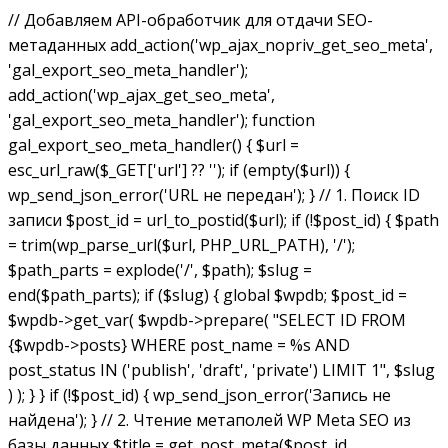
// Добавляем API-обработчик для отдачи SEO-
метаданных add_action('wp_ajax_nopriv_get_seo_meta',
'gal_export_seo_meta_handler');
add_action('wp_ajax_get_seo_meta',
'gal_export_seo_meta_handler'); function
gal_export_seo_meta_handler() { $url =
esc_url_raw($_GET['url'] ?? ''); if (empty($url)) {
wp_send_json_error('URL не передан'); } // 1. Поиск ID
записи $post_id = url_to_postid($url); if (!$post_id) { $path
= trim(wp_parse_url($url, PHP_URL_PATH), '/');
$path_parts = explode('/', $path); $slug =
end($path_parts); if ($slug) { global $wpdb; $post_id =
$wpdb->get_var( $wpdb->prepare( "SELECT ID FROM
{$wpdb->posts} WHERE post_name = %s AND
post_status IN ('publish', 'draft', 'private') LIMIT 1", $slug
) ); } } if (!$post_id) { wp_send_json_error('Запись не
найдена'); } // 2. Чтение метаполей WP Meta SEO из
базы данных $title = get_post_meta($post_id,