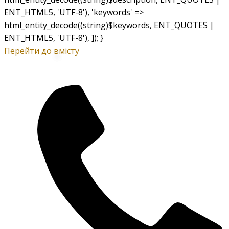
ENT_HTML5, 'UTF-8'), 'keywords' =>
html_entity_decode((string)$keywords, ENT_QUOTES |
ENT_HTML5, 'UTF-8'), ]); }
Перейти до вмісту