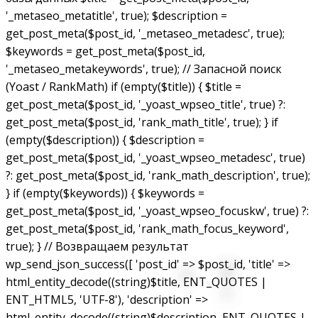
'_metaseo_metatitle', true); $description =
get_post_meta($post_id, '_metaseo_metadesc', true);
$keywords = get_post_meta($post_id,
'_metaseo_metakeywords', true); // Запасной поиск
(Yoast / RankMath) if (empty($title)) { $title =
get_post_meta($post_id, '_yoast_wpseo_title', true) ?:
get_post_meta($post_id, 'rank_math_title', true); } if
(empty($description)) { $description =
get_post_meta($post_id, '_yoast_wpseo_metadesc', true)
?: get_post_meta($post_id, 'rank_math_description', true);
} if (empty($keywords)) { $keywords =
get_post_meta($post_id, '_yoast_wpseo_focuskw', true) ?:
get_post_meta($post_id, 'rank_math_focus_keyword',
true); } // Возвращаем результат
wp_send_json_success([ 'post_id' => $post_id, 'title' =>
html_entity_decode((string)$title, ENT_QUOTES |
ENT_HTML5, 'UTF-8'), 'description' =>
html_entity_decode((string)$description, ENT_QUOTES |