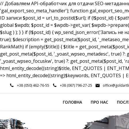
// Добавляем API-обработчик для отдачи SEO-метаданных a
'gal_export_seo_meta_handler'); function gal_export_seo_meta_
ID записи $post_id = url_to_postid($url); if (!$post_id) { $pa
global $wpdb; $post_id = $wpdb->get_var( $wpdb->prepare( 
$slug ) ); } } if (!$post_id) { wp_send_json_error('Запись 
true); $description = get_post_meta($post_id, '_metaseo_me
RankMath) if (empty($title)) { $title = get_post_meta($post_id
get_post_meta($post_id, '_yoast_wpseo_metadesc', true) ?: g
'_yoast_wpseo_focuskw', true) ?: get_post_meta($post_id, 'r
html_entity_decode((string)$title, ENT_QUOTES | ENT_HTML5
=> html_entity_decode((string)$keywords, ENT_QUOTES | EN
Перейти
+38 (050) 462-76-55
+38 (067) 796-27-25
office@goldartl
до
вмісту
ГОЛОВНА
ПРО НАС
ПОСЛ