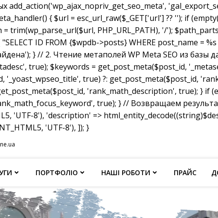
dd_action('wp_ajax_nopriv_get_seo_meta', 'gal_export_seo
handler() { $url = esc_url_raw($_GET['url'] ?? ''); if (empty
th = trim(wp_parse_url($url, PHP_URL_PATH), '/'); $path_parts =
"SELECT ID FROM {$wpdb->posts} WHERE post_name = %s AND p
не найдена'); } // 2. Чтение метаполей WP Meta SEO из базы д
tadesc', true); $keywords = get_post_meta($post_id, '_metas
, '_yoast_wpseo_title', true) ?: get_post_meta($post_id, 'rank_
et_post_meta($post_id, 'rank_math_description', true); } if
ank_math_focus_keyword', true); } // Возвращаем результат w
, 'UTF-8'), 'description' => html_entity_decode((string)$
T_HTML5, 'UTF-8'), ]); }
ine.ua
УГИ
ПОРТФОЛІО
НАШІ РОБОТИ
ПРАЙС
Д