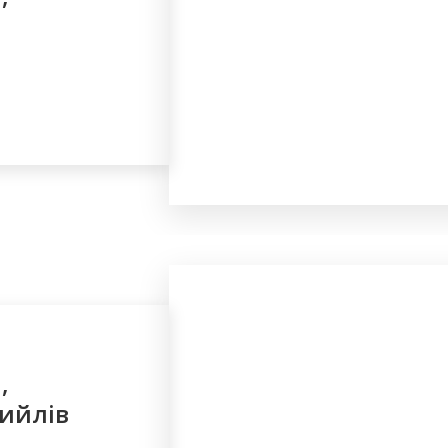
,
Кийлів