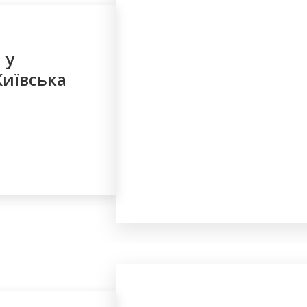
 у
Київська