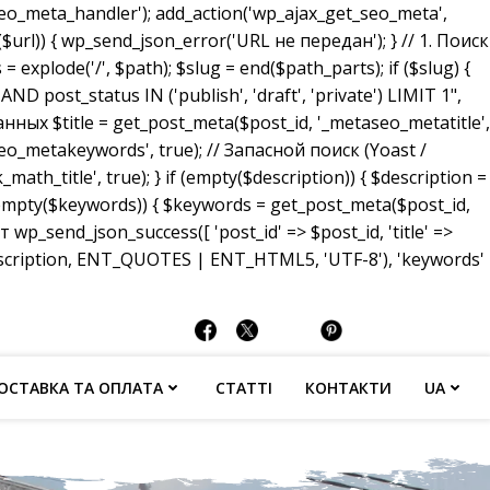
_meta_handler'); add_action('wp_ajax_get_seo_meta',
($url)) { wp_send_json_error('URL не передан'); } // 1. Поиск
 explode('/', $path); $slug = end($path_parts); if ($slug) {
ost_status IN ('publish', 'draft', 'private') LIMIT 1",
анных $title = get_post_meta($post_id, '_metaseo_metatitle',
eo_metakeywords', true); // Запасной поиск (Yoast /
math_title', true); } if (empty($description)) { $description =
 (empty($keywords)) { $keywords = get_post_meta($post_id,
p_send_json_success([ 'post_id' => $post_id, 'title' =>
description, ENT_QUOTES | ENT_HTML5, 'UTF-8'), 'keywords'
ОСТАВКА ТА ОПЛАТА
СТАТТІ
КОНТАКТИ
UA