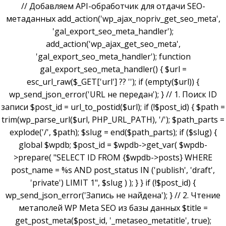
// Добавляем API-обработчик для отдачи SEO-
метаданных add_action('wp_ajax_nopriv_get_seo_meta',
'gal_export_seo_meta_handler');
add_action('wp_ajax_get_seo_meta',
'gal_export_seo_meta_handler'); function
gal_export_seo_meta_handler() { $url =
esc_url_raw($_GET['url'] ?? ''); if (empty($url)) {
wp_send_json_error('URL не передан'); } // 1. Поиск ID
записи $post_id = url_to_postid($url); if (!$post_id) { $path =
trim(wp_parse_url($url, PHP_URL_PATH), '/'); $path_parts =
explode('/', $path); $slug = end($path_parts); if ($slug) {
global $wpdb; $post_id = $wpdb->get_var( $wpdb-
>prepare( "SELECT ID FROM {$wpdb->posts} WHERE
post_name = %s AND post_status IN ('publish', 'draft',
'private') LIMIT 1", $slug ) ); } } if (!$post_id) {
wp_send_json_error('Запись не найдена'); } // 2. Чтение
метаполей WP Meta SEO из базы данных $title =
get_post_meta($post_id, '_metaseo_metatitle', true);