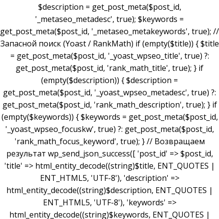
$description = get_post_meta($post_id,
'_metaseo_metadesc', true); $keywords =
get_post_meta($post_id, '_metaseo_metakeywords', true); //
Запасной поиск (Yoast / RankMath) if (empty($title)) { $title
= get_post_meta($post_id, '_yoast_wpseo_title', true) ?:
get_post_meta($post_id, 'rank_math_title', true); } if
(empty($description)) { $description =
get_post_meta($post_id, '_yoast_wpseo_metadesc', true) ?:
get_post_meta($post_id, 'rank_math_description', true); } if
(empty($keywords)) { $keywords = get_post_meta($post_id,
'_yoast_wpseo_focuskw', true) ?: get_post_meta($post_id,
'rank_math_focus_keyword', true); } // Возвращаем
результат wp_send_json_success([ 'post_id' => $post_id,
'title' => html_entity_decode((string)$title, ENT_QUOTES |
ENT_HTML5, 'UTF-8'), 'description' =>
html_entity_decode((string)$description, ENT_QUOTES |
ENT_HTML5, 'UTF-8'), 'keywords' =>
html_entity_decode((string)$keywords, ENT_QUOTES |