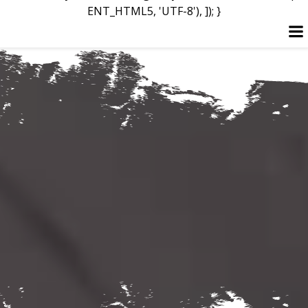
ENT_HTML5, 'UTF-8'), ]); }
Перейти
до
вмісту