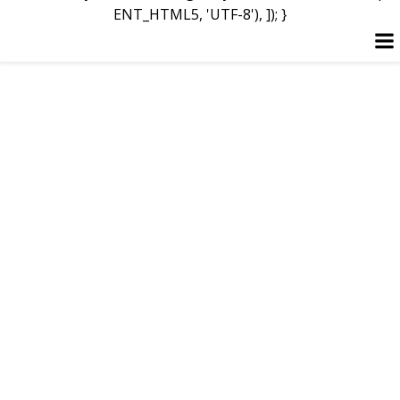
ENT_HTML5, 'UTF-8'), ]); }
Перейти
до
вмісту