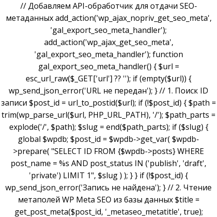
// Добавляем API-обработчик для отдачи SEO-
метаданных add_action('wp_ajax_nopriv_get_seo_meta',
'gal_export_seo_meta_handler');
add_action('wp_ajax_get_seo_meta',
'gal_export_seo_meta_handler'); function
gal_export_seo_meta_handler() { $url =
esc_url_raw($_GET['url'] ?? ''); if (empty($url)) {
wp_send_json_error('URL не передан'); } // 1. Поиск ID
записи $post_id = url_to_postid($url); if (!$post_id) { $path =
trim(wp_parse_url($url, PHP_URL_PATH), '/'); $path_parts =
explode('/', $path); $slug = end($path_parts); if ($slug) {
global $wpdb; $post_id = $wpdb->get_var( $wpdb-
>prepare( "SELECT ID FROM {$wpdb->posts} WHERE
post_name = %s AND post_status IN ('publish', 'draft',
'private') LIMIT 1", $slug ) ); } } if (!$post_id) {
wp_send_json_error('Запись не найдена'); } // 2. Чтение
метаполей WP Meta SEO из базы данных $title =
get_post_meta($post_id, '_metaseo_metatitle', true);