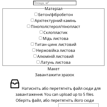
Матеріал
Бетон/фібробетон
Архітектурний камінь
Пінополістерол/пінопласт
Склопластик
Мідь листова
Титан-цинк листовий
Нержовійка листова
Алюміній листовий
Латунь листова
Макет
Завантажити зразок
Натисніть або перетягніть файл сюди для
завантаження.
You can upload up to 5 files.
Оберіть файл, або перетягніть його сюди