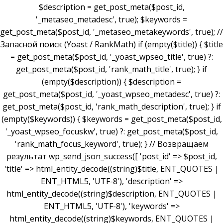
$description = get_post_meta($post_id,
'_metaseo_metadesc', true); $keywords =
get_post_meta($post_id, '_metaseo_metakeywords', true); //
Запасной поиск (Yoast / RankMath) if (empty($title)) { $title
= get_post_meta($post_id, '_yoast_wpseo_title', true) ?:
get_post_meta($post_id, 'rank_math_title', true); } if
(empty($description)) { $description =
get_post_meta($post_id, '_yoast_wpseo_metadesc', true) ?:
get_post_meta($post_id, 'rank_math_description', true); } if
(empty($keywords)) { $keywords = get_post_meta($post_id,
'_yoast_wpseo_focuskw', true) ?: get_post_meta($post_id,
'rank_math_focus_keyword', true); } // Возвращаем
результат wp_send_json_success([ 'post_id' => $post_id,
'title' => html_entity_decode((string)$title, ENT_QUOTES |
ENT_HTML5, 'UTF-8'), 'description' =>
html_entity_decode((string)$description, ENT_QUOTES |
ENT_HTML5, 'UTF-8'), 'keywords' =>
html_entity_decode((string)$keywords, ENT_QUOTES |