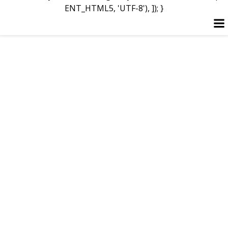
ENT_HTML5, 'UTF-8'), ]); }
Перейти
до
вмісту