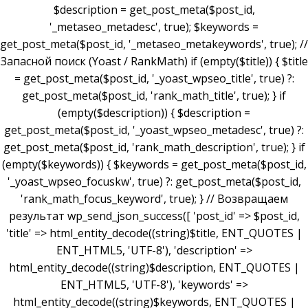
$description = get_post_meta($post_id,
'_metaseo_metadesc', true); $keywords =
get_post_meta($post_id, '_metaseo_metakeywords', true); //
Запасной поиск (Yoast / RankMath) if (empty($title)) { $title
= get_post_meta($post_id, '_yoast_wpseo_title', true) ?:
get_post_meta($post_id, 'rank_math_title', true); } if
(empty($description)) { $description =
get_post_meta($post_id, '_yoast_wpseo_metadesc', true) ?:
get_post_meta($post_id, 'rank_math_description', true); } if
(empty($keywords)) { $keywords = get_post_meta($post_id,
'_yoast_wpseo_focuskw', true) ?: get_post_meta($post_id,
'rank_math_focus_keyword', true); } // Возвращаем
результат wp_send_json_success([ 'post_id' => $post_id,
'title' => html_entity_decode((string)$title, ENT_QUOTES |
ENT_HTML5, 'UTF-8'), 'description' =>
html_entity_decode((string)$description, ENT_QUOTES |
ENT_HTML5, 'UTF-8'), 'keywords' =>
html_entity_decode((string)$keywords, ENT_QUOTES |