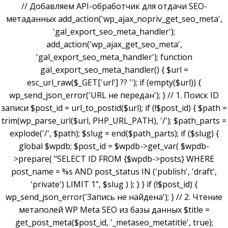
// Добавляем API-обработчик для отдачи SEO-
метаданных add_action('wp_ajax_nopriv_get_seo_meta',
'gal_export_seo_meta_handler');
add_action('wp_ajax_get_seo_meta',
'gal_export_seo_meta_handler'); function
gal_export_seo_meta_handler() { $url =
esc_url_raw($_GET['url'] ?? ''); if (empty($url)) {
wp_send_json_error('URL не передан'); } // 1. Поиск ID
записи $post_id = url_to_postid($url); if (!$post_id) { $path =
trim(wp_parse_url($url, PHP_URL_PATH), '/'); $path_parts =
explode('/', $path); $slug = end($path_parts); if ($slug) {
global $wpdb; $post_id = $wpdb->get_var( $wpdb-
>prepare( "SELECT ID FROM {$wpdb->posts} WHERE
post_name = %s AND post_status IN ('publish', 'draft',
'private') LIMIT 1", $slug ) ); } } if (!$post_id) {
wp_send_json_error('Запись не найдена'); } // 2. Чтение
метаполей WP Meta SEO из базы данных $title =
get_post_meta($post_id, '_metaseo_metatitle', true);