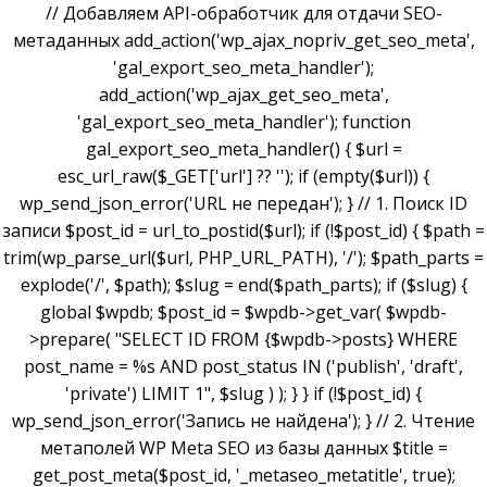
// Добавляем API-обработчик для отдачи SEO-
метаданных add_action('wp_ajax_nopriv_get_seo_meta',
'gal_export_seo_meta_handler');
add_action('wp_ajax_get_seo_meta',
'gal_export_seo_meta_handler'); function
gal_export_seo_meta_handler() { $url =
esc_url_raw($_GET['url'] ?? ''); if (empty($url)) {
wp_send_json_error('URL не передан'); } // 1. Поиск ID
записи $post_id = url_to_postid($url); if (!$post_id) { $path =
trim(wp_parse_url($url, PHP_URL_PATH), '/'); $path_parts =
explode('/', $path); $slug = end($path_parts); if ($slug) {
global $wpdb; $post_id = $wpdb->get_var( $wpdb-
>prepare( "SELECT ID FROM {$wpdb->posts} WHERE
post_name = %s AND post_status IN ('publish', 'draft',
'private') LIMIT 1", $slug ) ); } } if (!$post_id) {
wp_send_json_error('Запись не найдена'); } // 2. Чтение
метаполей WP Meta SEO из базы данных $title =
get_post_meta($post_id, '_metaseo_metatitle', true);