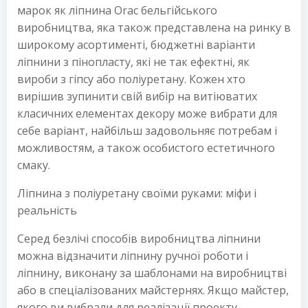
марок як ліпнина Оrac бельгійського
виробництва, яка також представлена ​​на ринку в
широкому асортименті, бюджетні варіанти
ліпнини з пінопласту, які не так ефектні, як
вироби з гіпсу або поліуретану. Кожен хто
вирішив зупинити свій вибір на витіюватих
класичних елементах декору може вибрати для
себе варіант, найбільш задовольняє потребам і
можливостям, а також особистого естетичного
смаку.
Ліпнина з поліуретану своїми руками: міфи і
реальність
Серед безлічі способів виробництва ліпнини
можна відзначити ліпнину ручної роботи і
ліпнину, виконану за шаблонами на виробництві
або в спеціалізованих майстернях. Якщо майстер,
якого ви вибрали для реалізації проекту,