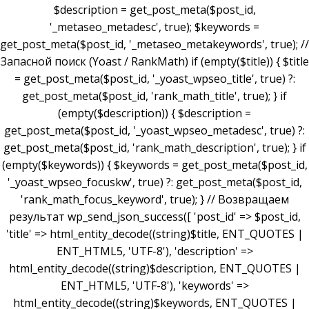
$description = get_post_meta($post_id,
'_metaseo_metadesc', true); $keywords =
get_post_meta($post_id, '_metaseo_metakeywords', true); //
Запасной поиск (Yoast / RankMath) if (empty($title)) { $title
= get_post_meta($post_id, '_yoast_wpseo_title', true) ?:
get_post_meta($post_id, 'rank_math_title', true); } if
(empty($description)) { $description =
get_post_meta($post_id, '_yoast_wpseo_metadesc', true) ?:
get_post_meta($post_id, 'rank_math_description', true); } if
(empty($keywords)) { $keywords = get_post_meta($post_id,
'_yoast_wpseo_focuskw', true) ?: get_post_meta($post_id,
'rank_math_focus_keyword', true); } // Возвращаем
результат wp_send_json_success([ 'post_id' => $post_id,
'title' => html_entity_decode((string)$title, ENT_QUOTES |
ENT_HTML5, 'UTF-8'), 'description' =>
html_entity_decode((string)$description, ENT_QUOTES |
ENT_HTML5, 'UTF-8'), 'keywords' =>
html_entity_decode((string)$keywords, ENT_QUOTES |