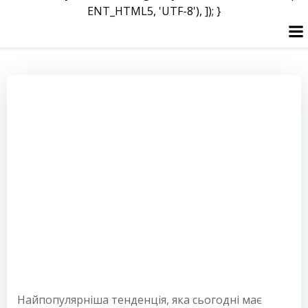
ENT_HTML5, 'UTF-8'), ]); }
Перейти
до
вмісту
Найпопулярніша тенденція, яка сьогодні має