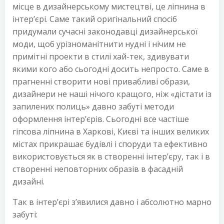
місце в дизайнерському мистецтві, це ліпнина в
інтер’єрі. Саме такий оригінальний спосіб
придумали сучасні законодавці дизайнерської
моди, щоб урізноманітнити нудні і нічим не
примітні проекти в стилі хай-тек, здивувати
якими кого або сьогодні досить непросто. Саме в
прагненні створити нові привабливі образи,
дизайнери не наші нічого кращого, ніж «дістати із
запилених полиць» давно забуті методи
оформлення інтер’єрів. Сьогодні все частіше
гіпсова ліпнина в Харкові, Києві та інших великих
містах прикрашає будівлі і споруди та ефективно
використовується як в створенні інтер’єру, так і в
створенні неповторних образів в фасадній
дизайні.
Так в інтер’єрі з’явилися давно і абсолютно марно
забуті: