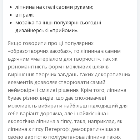
ліпнина на стелі своїми руками;
вітражі;
мозаїка та інші популярні сьогодні
дизайнерські «прийоми».
Якщо говорити про ці популярних
«образотворчих засобах», то ліпнина є самим
вдячним «матеріалом для творчості», так як
різноманітність форм і можливих шляхів
вирішення творчих завдань таких декоративних
елементів дозволяє створювати самий
неймовірні і сміливі рішення. Крім того, ліпнина
буває різних видів, що дає споживачеві
можливість вибирати найбільш підходящий для
себе варіант дорожча, але і найякісніша і
екологічна ліпнина з гіпсу, така, наприклад, як
ліпнина з гіпсу Петергоф; демократичніша за
своєю вартістю поліуретанова ліпнина таких