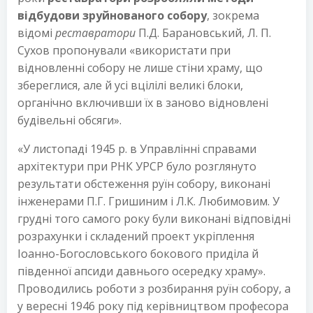
відбудови зруйнованого собору
, зокрема
відомі
реставратори
П.Д. Барановський, Л. П.
Сухов пропонували «використати при
відновленні собору не лише стіни храму, що
збереглися, але й усі вцілілі великі блоки,
органічно включивши їх в заново відновлені
будівельні обсяги».
«У листопаді 1945 р. в Управлінні справами
архітектури при РНК УРСР було розглянуто
результати обстеження руїн собору, виконані
інженерами П.Г. Гришиним і Л.К. Любимовим. У
грудні того самого року були виконані відповідні
розрахунки і складений проект укріплення
Іоанно-Богословського бокового приділа й
південної апсиди давнього осередку храму».
Проводились роботи з розбирання руїн собору, а
у вересні 1946 року під керівництвом професора