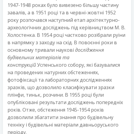
1947-1948 роках було вивезено більшу частину
завалів, а в 1951 році та в червні-жовтні 1952
року розпочався наступний етап архітектурно-
археологічних досліджень під керівництвом М. В.
Холостенка. В 1954 році частково розібрали руїни
в напрямку з заходу на схід. В повоєнні роки в
основному тривали наукові
дослідження
будівельних матеріалів та
конструкцій
Успенського собору, які базувалися
на проведених натурних обстеженнях,
фотофіксації та лабораторних дослідженнях
зразків, що дозволило класифікувати зразки
плінфи, тиньк, розчини. В 1955 році були
опубліковані результати досліджень попередніх
років. Отже, обстеження 1945-1954 років
дозволили збагатити знання про будівельну
техніку і будівельні матеріали давньоруського
періоду.