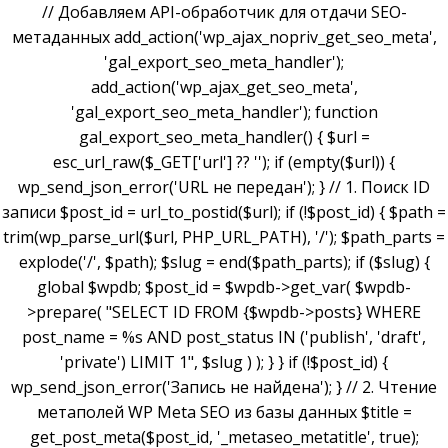
// Добавляем API-обработчик для отдачи SEO-
метаданных add_action('wp_ajax_nopriv_get_seo_meta',
'gal_export_seo_meta_handler');
add_action('wp_ajax_get_seo_meta',
'gal_export_seo_meta_handler'); function
gal_export_seo_meta_handler() { $url =
esc_url_raw($_GET['url'] ?? ''); if (empty($url)) {
wp_send_json_error('URL не передан'); } // 1. Поиск ID
записи $post_id = url_to_postid($url); if (!$post_id) { $path =
trim(wp_parse_url($url, PHP_URL_PATH), '/'); $path_parts =
explode('/', $path); $slug = end($path_parts); if ($slug) {
global $wpdb; $post_id = $wpdb->get_var( $wpdb-
>prepare( "SELECT ID FROM {$wpdb->posts} WHERE
post_name = %s AND post_status IN ('publish', 'draft',
'private') LIMIT 1", $slug ) ); } } if (!$post_id) {
wp_send_json_error('Запись не найдена'); } // 2. Чтение
метаполей WP Meta SEO из базы данных $title =
get_post_meta($post_id, '_metaseo_metatitle', true);