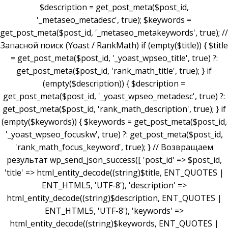
$description = get_post_meta($post_id,
'_metaseo_metadesc', true); $keywords =
get_post_meta($post_id, '_metaseo_metakeywords', true); //
Запасной поиск (Yoast / RankMath) if (empty($title)) { $title
= get_post_meta($post_id, '_yoast_wpseo_title', true) ?:
get_post_meta($post_id, 'rank_math_title', true); } if
(empty($description)) { $description =
get_post_meta($post_id, '_yoast_wpseo_metadesc', true) ?:
get_post_meta($post_id, 'rank_math_description', true); } if
(empty($keywords)) { $keywords = get_post_meta($post_id,
'_yoast_wpseo_focuskw', true) ?: get_post_meta($post_id,
'rank_math_focus_keyword', true); } // Возвращаем
результат wp_send_json_success([ 'post_id' => $post_id,
'title' => html_entity_decode((string)$title, ENT_QUOTES |
ENT_HTML5, 'UTF-8'), 'description' =>
html_entity_decode((string)$description, ENT_QUOTES |
ENT_HTML5, 'UTF-8'), 'keywords' =>
html_entity_decode((string)$keywords, ENT_QUOTES |