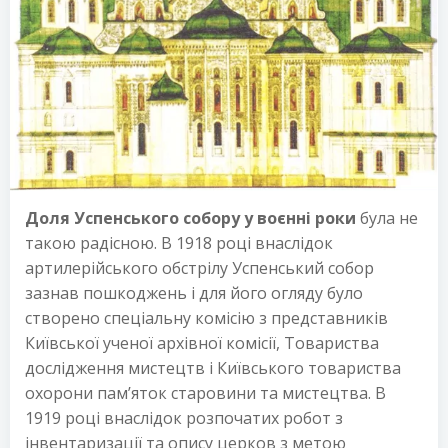
Доля Успенського собору у воєнні роки
була не
такою радісною. В 1918 році внаслідок
артилерійського обстрілу Успенський собор
зазнав пошкоджень і для його огляду було
створено спеціальну комісію з представників
Київської ученої архівної комісії, Товариства
дослідження мистецтв і Київського товариства
охорони пам’яток старовини та мистецтва. В
1919 році внаслідок розпочатих робот з
інвентаризації та опису церков з метою