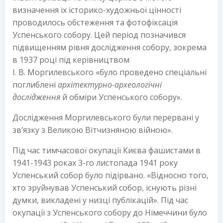
визначення їх історико-художньої цінності
проводилось обстеження та фотофіксація
Успенського собору. Цей період позначився
підвищенням рівня дослідження собору, зокрема
в 1937 році під керівництвом
І. В. Моргилевського «було проведено спеціальні
поглиблені
архітектурно-археологічні
дослідження
й обміри Успенського собору».
Дослідження Моргилевського були перервані у
зв’язку з Великою Вітчизняною війною».
Під час тимчасової окупації Києва фашистами в
1941-1943 роках 3-го листопада 1941 року
Успенський собор було підірвано. «Відносно того,
хто зруйнував Успенський собор, існують різні
думки, викладені у низці публікацій». Під час
окупації з Успенського собору до Німеччини було