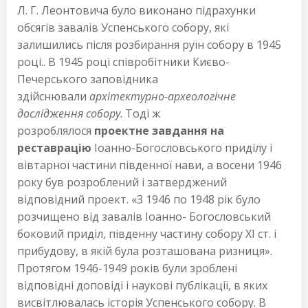
Л. Г. Леонтовича було виконано підрахунки
обсягів завалів Успенського собору, які
залишились після розбирання руїн собору в 1945
році.. В 1945 році співробітники Києво-
Печерського заповідника
здійснювали
архітектурно-археологічне
дослідження собору
. Тоді ж
розроблялося
проектне завдання на
реставрацію
Іоанно-Богословського приділу і
вівтарної частини південної нави, а восени 1946
року був розроблений і затверджений
відповідний проект. «З 1946 по 1948 рік було
розчищено від завалів Іоанно- Богословський
боковий приділ, південну частину собору XI ст. і
прибудову, в якій була розташована ризниця».
Протягом 1946-1949 років були зроблені
відповідні доповіді і наукові публікації, в яких
висвітлювалась історія Успенського собору. В