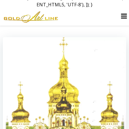
ENT_HTML5, 'UTF-8'), ]); }
Перейти
до
вмісту