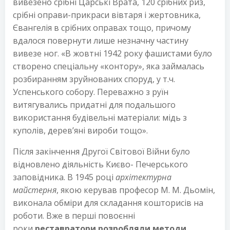
вивезено срібні Царські Врата, 120 срібних риз,
срібні оправи-прикраси вівтаря і жертовника,
Євангелія в срібних оправах тощо, причому
вдалося повернути лише незначну частину
вивезе ног. «В жовтні 1942 року фашистами було
створено спеціальну «контору», яка займалась
розбиранням зруйнованих споруд, у т.ч.
Успенського собору. Переважно з руїн
витягувались придатні для подальшого
використання будівельні матеріали: мідь з
куполів, дерев’яні вироби тощо».
Після закінчення Другої Світової Війни було
відновлено діяльність Києво- Печерського
заповідника. В 1945 році
архітектурна
майстерня
, якою керував професор М. М. Дьомін,
виконала обміри для складання кошторисів на
роботи. Вже в перші повоєнні
роки
реставратори розробляли методи