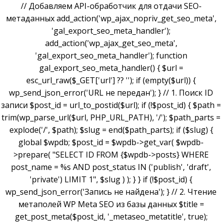
// Добавляем API-обработчик для отдачи SEO-
метаданных add_action('wp_ajax_nopriv_get_seo_meta',
'gal_export_seo_meta_handler');
add_action('wp_ajax_get_seo_meta',
'gal_export_seo_meta_handler'); function
gal_export_seo_meta_handler() { $url =
esc_url_raw($_GET['url'] ?? ''); if (empty($url)) {
wp_send_json_error('URL не передан'); } // 1. Поиск ID
записи $post_id = url_to_postid($url); if (!$post_id) { $path =
trim(wp_parse_url($url, PHP_URL_PATH), '/'); $path_parts =
explode('/', $path); $slug = end($path_parts); if ($slug) {
global $wpdb; $post_id = $wpdb->get_var( $wpdb-
>prepare( "SELECT ID FROM {$wpdb->posts} WHERE
post_name = %s AND post_status IN ('publish', 'draft',
'private') LIMIT 1", $slug ) ); } } if (!$post_id) {
wp_send_json_error('Запись не найдена'); } // 2. Чтение
метаполей WP Meta SEO из базы данных $title =
get_post_meta($post_id, '_metaseo_metatitle', true);