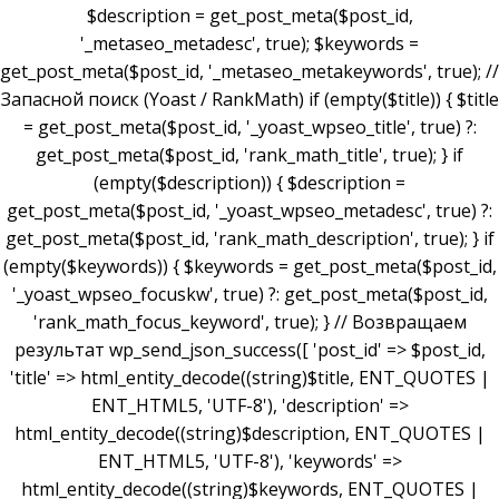
$description = get_post_meta($post_id,
'_metaseo_metadesc', true); $keywords =
get_post_meta($post_id, '_metaseo_metakeywords', true); //
Запасной поиск (Yoast / RankMath) if (empty($title)) { $title
= get_post_meta($post_id, '_yoast_wpseo_title', true) ?:
get_post_meta($post_id, 'rank_math_title', true); } if
(empty($description)) { $description =
get_post_meta($post_id, '_yoast_wpseo_metadesc', true) ?:
get_post_meta($post_id, 'rank_math_description', true); } if
(empty($keywords)) { $keywords = get_post_meta($post_id,
'_yoast_wpseo_focuskw', true) ?: get_post_meta($post_id,
'rank_math_focus_keyword', true); } // Возвращаем
результат wp_send_json_success([ 'post_id' => $post_id,
'title' => html_entity_decode((string)$title, ENT_QUOTES |
ENT_HTML5, 'UTF-8'), 'description' =>
html_entity_decode((string)$description, ENT_QUOTES |
ENT_HTML5, 'UTF-8'), 'keywords' =>
html_entity_decode((string)$keywords, ENT_QUOTES |