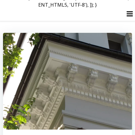
ENT_HTML5, 'UTF-8'), ]); }
Перейти
до
вмісту