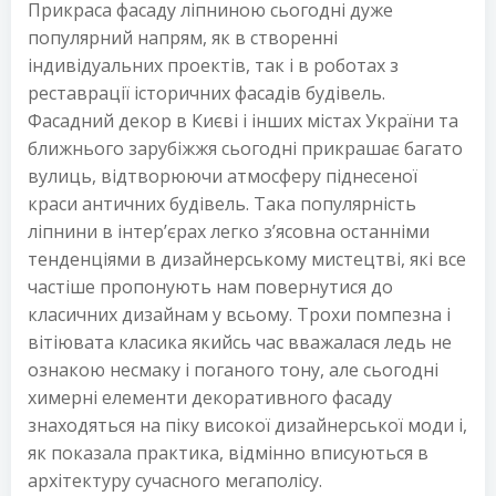
Прикраса фасаду ліпниною сьогодні дуже
популярний напрям, як в створенні
індивідуальних проектів, так і в роботах з
реставрації історичних фасадів будівель.
Фасадний декор в Києві і інших містах України та
ближнього зарубіжжя сьогодні прикрашає багато
вулиць, відтворюючи атмосферу піднесеної
краси античних будівель. Така популярність
ліпнини в інтер’єрах легко з’ясовна останніми
тенденціями в дизайнерському мистецтві, які все
частіше пропонують нам повернутися до
класичних дизайнам у всьому. Трохи помпезна і
вітіювата класика якийсь час вважалася ледь не
ознакою несмаку і поганого тону, але сьогодні
химерні елементи декоративного фасаду
знаходяться на піку високої дизайнерської моди і,
як показала практика, відмінно вписуються в
архітектуру сучасного мегаполісу.