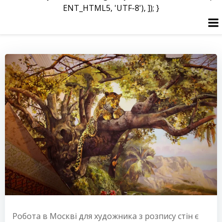
ENT_HTML5, 'UTF-8'), ]); }
Перейти
до
вмісту
Робота в Москві для художника з розпису стін є