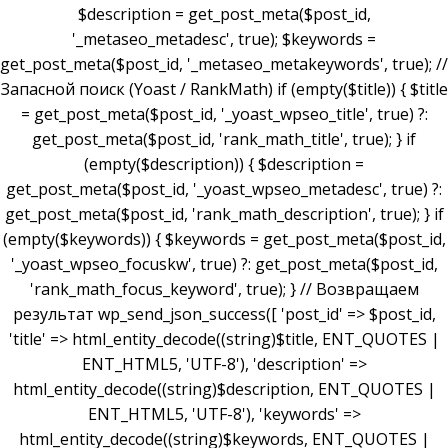
$description = get_post_meta($post_id,
'_metaseo_metadesc', true); $keywords =
get_post_meta($post_id, '_metaseo_metakeywords', true); //
Запасной поиск (Yoast / RankMath) if (empty($title)) { $title
= get_post_meta($post_id, '_yoast_wpseo_title', true) ?:
get_post_meta($post_id, 'rank_math_title', true); } if
(empty($description)) { $description =
get_post_meta($post_id, '_yoast_wpseo_metadesc', true) ?:
get_post_meta($post_id, 'rank_math_description', true); } if
(empty($keywords)) { $keywords = get_post_meta($post_id,
'_yoast_wpseo_focuskw', true) ?: get_post_meta($post_id,
'rank_math_focus_keyword', true); } // Возвращаем
результат wp_send_json_success([ 'post_id' => $post_id,
'title' => html_entity_decode((string)$title, ENT_QUOTES |
ENT_HTML5, 'UTF-8'), 'description' =>
html_entity_decode((string)$description, ENT_QUOTES |
ENT_HTML5, 'UTF-8'), 'keywords' =>
html_entity_decode((string)$keywords, ENT_QUOTES |