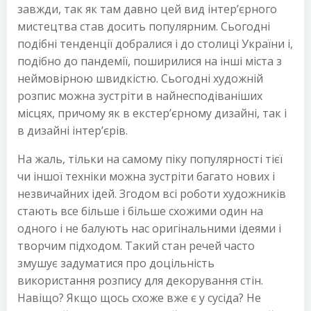
завжди, так як там давно цей вид інтер’єрного
мистецтва став досить популярним. Сьогодні
подібні тенденції добралися і до столиці України і,
подібно до пандемії, поширилися на інші міста з
неймовірною швидкістю. Сьогодні художній
розпис можна зустріти в найнесподіваніших
місцях, причому як в екстер’єрному дизайні, так і
в дизайні інтер’єрів.
На жаль, тільки на самому піку популярності тієї
чи іншої техніки можна зустріти багато нових і
незвичайних ідей. Згодом всі роботи художників
стають все більше і більше схожими один на
одного і не балують нас оригінальними ідеями і
творчим підходом. Такий стан речей часто
змушує задуматися про доцільність
використання розпису для декорування стін.
Навіщо? Якщо щось схоже вже є у сусіда? Не