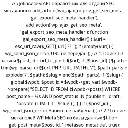
// Добавляем API-обработчик для отдачи SEO-
метаданных add_action('wp_ajax_nopriv_get_seo_meta',
'gal_export_seo_meta_handler');
add_action('wp_ajax_get_seo_meta',
'gal_export_seo_meta_handler'); function
gal_export_seo_meta_handler() { $url =
esc_url_raw($_GET['url'] ?? ''); if (empty($url)) {
wp_send_json_error('URL не передан'); } // 1. Поиск ID
записи $post_id = url_to_postid($url); if (!$post_id) { $path =
trim(wp_parse_url($url, PHP_URL_PATH), '/'); $path_parts =
explode('/', $path); $slug = end($path_parts); if ($slug) {
global $wpdb; $post_id = $wpdb->get_var( $wpdb-
>prepare( "SELECT ID FROM {$wpdb->posts} WHERE
post_name = %s AND post_status IN ('publish', 'draft',
'private') LIMIT 1", $slug ) ); } } if (!$post_id) {
wp_send_json_error('Запись не найдена'); } // 2. Чтение
метаполей WP Meta SEO из базы данных $title =
get_post_meta($post_id, '_metaseo_metatitle', true);