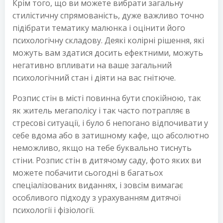
Крім того, що ви можете вибрати загальну
стилістичну спрямованість, дуже важливо точно
підібрати тематику малюнка і оцінити його
психологічну складову. Деякі колірні рішення, які
можуть вам здатися досить ефектними, можуть
негативно впливати на ваше загальний
психологічний стан і діяти на вас гнітюче.
Розпис стін в місті повинна бути спокійною, так
як житель мегаполісу і так часто потрапляє в
стресові ситуації, і було б непогано відпочивати у
себе вдома або в затишному кафе, що абсолютно
неможливо, якщо на тебе буквально тиснуть
стіни. Розпис стін в дитячому саду, фото яких ви
можете побачити сьогодні в багатьох
спеціалізованих виданнях, і зовсім вимагає
особливого підходу з урахуванням дитячої
психології і фізіології.