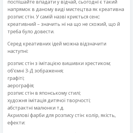
поспішайте впадати у відчай, сьогодні є такий
напрямок в даному виді мистецтва як креативна
розпис стін. У самій назві криється сенс:
креативний – значить ні на що не схожий, що й
треба було довести.
Серед креативних ідей можна відзначити
наступні:
розпис стін з імітацією вишивки хрестиком;
об’ємні 3-Д зображення;
графіті;
аерографія;
розпис стін в японському стилі;
художня імітація дитячої творчості;
абстрактні малюнки т.д.
Акрилові фарби для розпису стін: колір, якість,
ефекти: