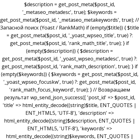
$description = get_post_meta($post_id,
'_metaseo_metadesc', true); $keywords =
get_post_meta($post_id, '_metaseo_metakeywords', true); //
Запасной поиск (Yoast / RankMath) if (empty($title)) { $title
= get_post_meta($post_id, '_yoast_wpseo_title', true) ?:
get_post_meta($post_id, 'rank_math_title', true); } if
(empty($description)) { $description =
get_post_meta($post_id, '_yoast_wpseo_metadesc', true) ?:
get_post_meta($post_id, 'rank_math_description', true); } if
(empty($keywords)) { $keywords = get_post_meta($post_id,
'_yoast_wpseo_focuskw', true) ?: get_post_meta($post_id,
'rank_math_focus_keyword', true); } // Возвращаем
результат wp_send_json_success([ 'post_id' => $post_id,
'title' => html_entity_decode((string)$title, ENT_QUOTES |
ENT_HTML5, 'UTF-8'), 'description' =>
html_entity_decode((string)$description, ENT_QUOTES |
ENT_HTML5, 'UTF-8'), 'keywords' =>
html_entity_decode((string)$keywords, ENT_QUOTES |