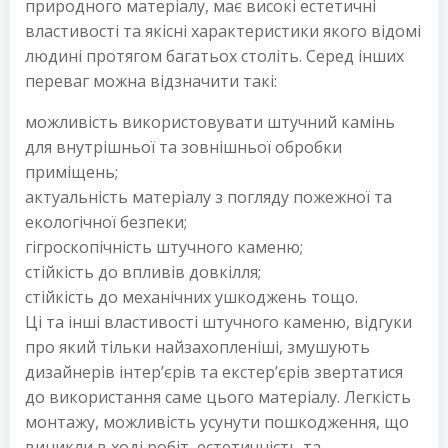
природного матеріалу, має високі естетичні
властивості та якісні характеристики якого відомі
людині протягом багатьох століть. Серед інших
переваг можна відзначити такі:
можливість використовувати штучний камінь
для внутрішньої та зовнішньої обробки
приміщень;
актуальність матеріалу з погляду пожежної та
екологічної безпеки;
гігроскопічність штучного каменю;
стійкість до впливів довкілля;
стійкість до механічних ушкоджень тощо.
Ці та інші властивості штучного каменю, відгуки
про який тільки найзахопленіші, змушують
дизайнерів інтер’єрів та екстер’єрів звертатися
до використання саме цього матеріалу. Легкість
монтажу, можливість усунути пошкодження, що
виникли в ході робіт, естетичність та