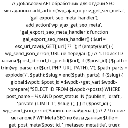
// Добавляем API-обработчик для отдачи SEO-
метаданных add_action('wp_ajax_nopriv_get_seo_meta',
'gal_export_seo_meta_handler');
add_action('wp_ajax_get_seo_meta',
'gal_export_seo_meta_handler'); function
gal_export_seo_meta_handler() { $url =
esc_url_raw($_GET['url'] ?? ''); if (empty($url)) {
wp_send_json_error('URL не передан'); } // 1. Поиск ID
записи $post_id = url_to_postid($url); if (!$post_id) { $path =
trim(wp_parse_url($url, PHP_URL_PATH), '/'); $path_parts =
explode('/', $path); $slug = end($path_parts); if ($slug) {
global $wpdb; $post_id = $wpdb->get_var( $wpdb-
>prepare( "SELECT ID FROM {$wpdb->posts} WHERE
post_name = %s AND post_status IN ('publish', 'draft',
'private') LIMIT 1", $slug ) ); } } if (!$post_id) {
wp_send_json_error('Запись не найдена'); } // 2. Чтение
метаполей WP Meta SEO из базы данных $title =
get_post_meta($post_id, '_metaseo_metatitle', true);