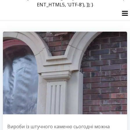
ENT_HTML5, 'UTF-8'), ]); }
Перейти
до
вмісту
Вироби із штучного каменю сьогодні можна