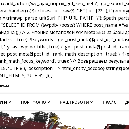
dd_action('wp_ajax_nopriv_get_seo_meta', 'gal_export_seo
handler() { $url = esc_url_raw($_GET['url'] ?? ''); if (empty
th = trim(wp_parse_url($url, PHP_URL_PATH), '/'); $path_parts =
"SELECT ID FROM {$wpdb->posts} WHERE post_name = %s AND p
не найдена'); } // 2. Чтение метаполей WP Meta SEO из базы д
tadesc', true); $keywords = get_post_meta($post_id, '_metas
, '_yoast_wpseo_title', true) ?: get_post_meta($post_id, 'rank_
et_post_meta($post_id, 'rank_math_description', true); } if
ank_math_focus_keyword', true); } // Возвращаем результат w
, 'UTF-8'), 'description' => html_entity_decode((string)$
T_HTML5, 'UTF-8'), ]); }
ine.ua
УГИ
ПОРТФОЛІО
НАШІ РОБОТИ
ПРАЙС
Д