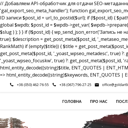
// Добавляем API-обработчик для отдачи SEO-метаданных a
'gal_export_seo_meta_handler'); function gal_export_seo_meta_
ID записи $post_id = url_to_postid($url); if (!$post_id) { $pa
global $wpdb; $post_id = $wpdb->get_var( $wpdb->prepare( 
$slug ) ); } } if (!$post_id) { wp_send_json_error('Запись 
true); $description = get_post_meta($post_id, '_metaseo_me
RankMath) if (empty($title)) { $title = get_post_meta($post_id
get_post_meta($post_id, '_yoast_wpseo_metadesc', true) ?: g
'_yoast_wpseo_focuskw', true) ?: get_post_meta($post_id, 'r
html_entity_decode((string)$title, ENT_QUOTES | ENT_HTML5
=> html_entity_decode((string)$keywords, ENT_QUOTES | EN
Перейти
+38 (050) 462-76-55
+38 (067) 796-27-25
office@goldartl
до
вмісту
ГОЛОВНА
ПРО НАС
ПОСЛ