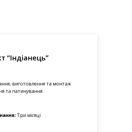
кт “Індіанець”
ння, виготовлення та монтаж
ня та патинування
нання:
Три місяці