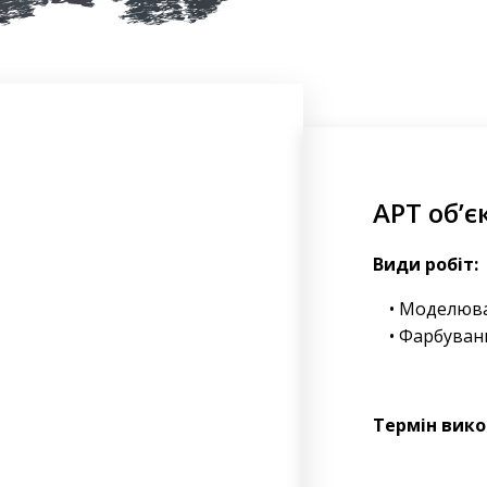
АРТ об’є
Види робіт:
Моделюва
Фарбуван
Термін вико