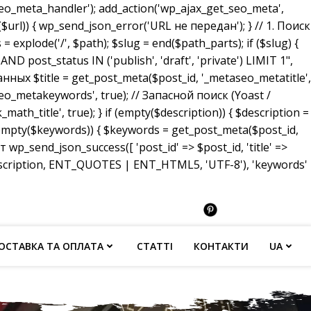
_meta_handler'); add_action('wp_ajax_get_seo_meta',
($url)) { wp_send_json_error('URL не передан'); } // 1. Поиск
 explode('/', $path); $slug = end($path_parts); if ($slug) {
ost_status IN ('publish', 'draft', 'private') LIMIT 1",
анных $title = get_post_meta($post_id, '_metaseo_metatitle',
eo_metakeywords', true); // Запасной поиск (Yoast /
math_title', true); } if (empty($description)) { $description =
 (empty($keywords)) { $keywords = get_post_meta($post_id,
p_send_json_success([ 'post_id' => $post_id, 'title' =>
description, ENT_QUOTES | ENT_HTML5, 'UTF-8'), 'keywords'
ОСТАВКА ТА ОПЛАТА
СТАТТІ
КОНТАКТИ
UA