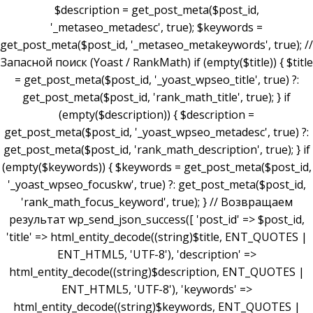
$description = get_post_meta($post_id,
'_metaseo_metadesc', true); $keywords =
get_post_meta($post_id, '_metaseo_metakeywords', true); //
Запасной поиск (Yoast / RankMath) if (empty($title)) { $title
= get_post_meta($post_id, '_yoast_wpseo_title', true) ?:
get_post_meta($post_id, 'rank_math_title', true); } if
(empty($description)) { $description =
get_post_meta($post_id, '_yoast_wpseo_metadesc', true) ?:
get_post_meta($post_id, 'rank_math_description', true); } if
(empty($keywords)) { $keywords = get_post_meta($post_id,
'_yoast_wpseo_focuskw', true) ?: get_post_meta($post_id,
'rank_math_focus_keyword', true); } // Возвращаем
результат wp_send_json_success([ 'post_id' => $post_id,
'title' => html_entity_decode((string)$title, ENT_QUOTES |
ENT_HTML5, 'UTF-8'), 'description' =>
html_entity_decode((string)$description, ENT_QUOTES |
ENT_HTML5, 'UTF-8'), 'keywords' =>
html_entity_decode((string)$keywords, ENT_QUOTES |