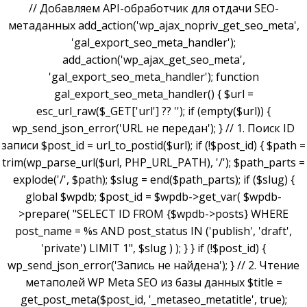
// Добавляем API-обработчик для отдачи SEO-
метаданных add_action('wp_ajax_nopriv_get_seo_meta',
'gal_export_seo_meta_handler');
add_action('wp_ajax_get_seo_meta',
'gal_export_seo_meta_handler'); function
gal_export_seo_meta_handler() { $url =
esc_url_raw($_GET['url'] ?? ''); if (empty($url)) {
wp_send_json_error('URL не передан'); } // 1. Поиск ID
записи $post_id = url_to_postid($url); if (!$post_id) { $path =
trim(wp_parse_url($url, PHP_URL_PATH), '/'); $path_parts =
explode('/', $path); $slug = end($path_parts); if ($slug) {
global $wpdb; $post_id = $wpdb->get_var( $wpdb-
>prepare( "SELECT ID FROM {$wpdb->posts} WHERE
post_name = %s AND post_status IN ('publish', 'draft',
'private') LIMIT 1", $slug ) ); } } if (!$post_id) {
wp_send_json_error('Запись не найдена'); } // 2. Чтение
метаполей WP Meta SEO из базы данных $title =
get_post_meta($post_id, '_metaseo_metatitle', true);