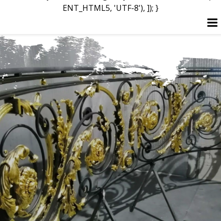
ENT_HTML5, 'UTF-8'), ]); }
Перейти
до
вмісту