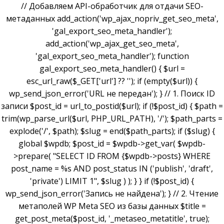
// Добавляем API-обработчик для отдачи SEO-
метаданных add_action('wp_ajax_nopriv_get_seo_meta',
'gal_export_seo_meta_handler');
add_action('wp_ajax_get_seo_meta',
'gal_export_seo_meta_handler'); function
gal_export_seo_meta_handler() { $url =
esc_url_raw($_GET['url'] ?? ''); if (empty($url)) {
wp_send_json_error('URL не передан'); } // 1. Поиск ID
записи $post_id = url_to_postid($url); if (!$post_id) { $path =
trim(wp_parse_url($url, PHP_URL_PATH), '/'); $path_parts =
explode('/', $path); $slug = end($path_parts); if ($slug) {
global $wpdb; $post_id = $wpdb->get_var( $wpdb-
>prepare( "SELECT ID FROM {$wpdb->posts} WHERE
post_name = %s AND post_status IN ('publish', 'draft',
'private') LIMIT 1", $slug ) ); } } if (!$post_id) {
wp_send_json_error('Запись не найдена'); } // 2. Чтение
метаполей WP Meta SEO из базы данных $title =
get_post_meta($post_id, '_metaseo_metatitle', true);