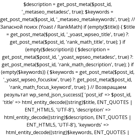
$description = get_post_meta($post_id,
'_metaseo_metadesc', true); $keywords =
get_post_meta($post_id, '_metaseo_metakeywords', true); //
Запасной поиск (Yoast / RankMath) if (empty($title)) { $title
= get_post_meta($post_id, '_yoast_wpseo_title', true) ?:
get_post_meta($post_id, 'rank_math_title', true); } if
(empty($description)) { $description =
get_post_meta($post_id, '_yoast_wpseo_metadesc', true) ?:
get_post_meta($post_id, 'rank_math_description', true); } if
(empty($keywords)) { $keywords = get_post_meta($post_id,
'_yoast_wpseo_focuskw', true) ?: get_post_meta($post_id,
'rank_math_focus_keyword', true); } // Возвращаем
результат wp_send_json_success([ 'post_id' => $post_id,
'title' => html_entity_decode((string)$title, ENT_QUOTES |
ENT_HTML5, 'UTF-8'), 'description' =>
html_entity_decode((string)$description, ENT_QUOTES |
ENT_HTML5, 'UTF-8'), 'keywords' =>
html_entity_decode((string)$keywords, ENT_QUOTES |