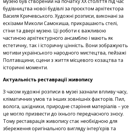
музею був створений на початку ХХ століття під час
будівництва нової будівлі за проєктом архітектора
Василя Кричевського. Художні розписи, виконані за
ескізами Миколи Самокиша, прикрашають стелі,
стіни та двері музею. Ці роботи є важливою
частиною архітектурного ансамблю і мають як
естетичну, так і історичну цінність. Вони зображують
мотиви українського народного мистецтва, пейзажі
Полтавщини, сцени з життя місцевого козацтва та
історичні моменти.
Актуальність реставрації живопису
З часом художні розписи в музеї зазнали впливу часу,
кліматичних умов та інших зовнішніх факторів. Пил,
волога, шкідники, природне старіння матеріалів – усе
це могло призвести до їхнього передчасного зносу.
Тому реставрація живопису стає необхідною для
збереження оригінального вигляду інтер’єрів та