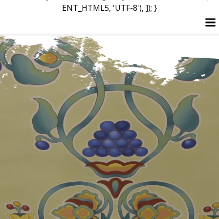
ENT_HTML5, 'UTF-8'), ]); }
Перейти
до
вмісту