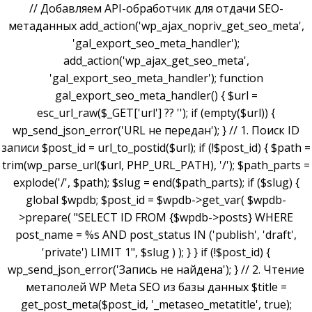
// Добавляем API-обработчик для отдачи SEO-
метаданных add_action('wp_ajax_nopriv_get_seo_meta',
'gal_export_seo_meta_handler');
add_action('wp_ajax_get_seo_meta',
'gal_export_seo_meta_handler'); function
gal_export_seo_meta_handler() { $url =
esc_url_raw($_GET['url'] ?? ''); if (empty($url)) {
wp_send_json_error('URL не передан'); } // 1. Поиск ID
записи $post_id = url_to_postid($url); if (!$post_id) { $path =
trim(wp_parse_url($url, PHP_URL_PATH), '/'); $path_parts =
explode('/', $path); $slug = end($path_parts); if ($slug) {
global $wpdb; $post_id = $wpdb->get_var( $wpdb-
>prepare( "SELECT ID FROM {$wpdb->posts} WHERE
post_name = %s AND post_status IN ('publish', 'draft',
'private') LIMIT 1", $slug ) ); } } if (!$post_id) {
wp_send_json_error('Запись не найдена'); } // 2. Чтение
метаполей WP Meta SEO из базы данных $title =
get_post_meta($post_id, '_metaseo_metatitle', true);