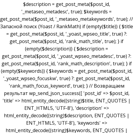
$description = get_post_meta($post_id,
'_metaseo_metadesc', true); $keywords =
get_post_meta($post_id, '_metaseo_metakeywords', true); //
Запасной поиск (Yoast / RankMath) if (empty($title)) { $title
= get_post_meta($post_id, '_yoast_wpseo_title', true) ?:
get_post_meta($post_id, 'rank_math_title', true); } if
(empty($description)) { $description =
get_post_meta($post_id, '_yoast_wpseo_metadesc', true) ?:
get_post_meta($post_id, 'rank_math_description', true); } if
(empty($keywords)) { $keywords = get_post_meta($post_id,
'_yoast_wpseo_focuskw', true) ?: get_post_meta($post_id,
'rank_math_focus_keyword', true); } // Возвращаем
результат wp_send_json_success([ 'post_id' => $post_id,
'title' => html_entity_decode((string)$title, ENT_QUOTES |
ENT_HTML5, 'UTF-8'), 'description' =>
html_entity_decode((string)$description, ENT_QUOTES |
ENT_HTML5, 'UTF-8'), 'keywords' =>
html_entity_decode((string)$keywords, ENT_QUOTES |