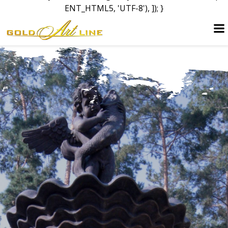
ENT_HTML5, 'UTF-8'), ]); }
Перейти
до
вмісту