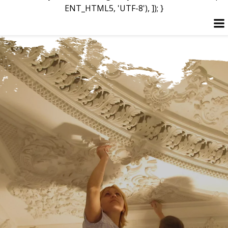
ENT_HTML5, 'UTF-8'), ]); }
Перейти
до
вмісту