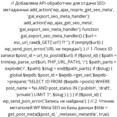
// Добавляем API-обработчик для отдачи SEO-
метаданных add_action('wp_ajax_nopriv_get_seo_meta',
'gal_export_seo_meta_handler');
add_action('wp_ajax_get_seo_meta',
'gal_export_seo_meta_handler'); function
gal_export_seo_meta_handler() { $url =
esc_url_raw($_GET['url'] ?? ''); if (empty($url)) {
wp_send_json_error('URL не передан'); } // 1. Поиск ID
записи $post_id = url_to_postid($url); if (!$post_id) { $path =
trim(wp_parse_url($url, PHP_URL_PATH), '/'); $path_parts =
explode('/', $path); $slug = end($path_parts); if ($slug) {
global $wpdb; $post_id = $wpdb->get_var( $wpdb-
>prepare( "SELECT ID FROM {$wpdb->posts} WHERE
post_name = %s AND post_status IN ('publish', 'draft',
'private') LIMIT 1", $slug ) ); } } if (!$post_id) {
wp_send_json_error('Запись не найдена'); } // 2. Чтение
метаполей WP Meta SEO из базы данных $title =
get_post_meta($post_id, '_metaseo_metatitle', true);