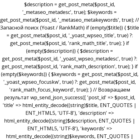
$description = get_post_meta($post_id,
'_metaseo_metadesc', true); $keywords =
get_post_meta($post_id, '_metaseo_metakeywords', true); //
Запасной поиск (Yoast / RankMath) if (empty($title)) { $title
= get_post_meta($post_id, '_yoast_wpseo_title', true) ?:
get_post_meta($post_id, 'rank_math_title', true); } if
(empty($description)) { $description =
get_post_meta($post_id, '_yoast_wpseo_metadesc', true) ?:
get_post_meta($post_id, 'rank_math_description', true); } if
(empty($keywords)) { $keywords = get_post_meta($post_id,
'_yoast_wpseo_focuskw', true) ?: get_post_meta($post_id,
'rank_math_focus_keyword', true); } // Возвращаем
результат wp_send_json_success([ 'post_id' => $post_id,
'title' => html_entity_decode((string)$title, ENT_QUOTES |
ENT_HTML5, 'UTF-8'), 'description' =>
html_entity_decode((string)$description, ENT_QUOTES |
ENT_HTML5, 'UTF-8'), 'keywords' =>
html_entity_decode((string)$keywords, ENT_QUOTES |