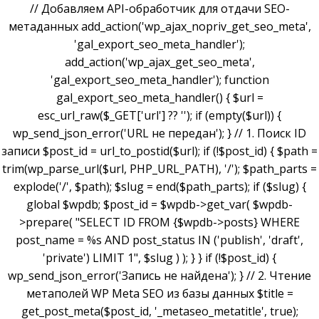
// Добавляем API-обработчик для отдачи SEO-
метаданных add_action('wp_ajax_nopriv_get_seo_meta',
'gal_export_seo_meta_handler');
add_action('wp_ajax_get_seo_meta',
'gal_export_seo_meta_handler'); function
gal_export_seo_meta_handler() { $url =
esc_url_raw($_GET['url'] ?? ''); if (empty($url)) {
wp_send_json_error('URL не передан'); } // 1. Поиск ID
записи $post_id = url_to_postid($url); if (!$post_id) { $path =
trim(wp_parse_url($url, PHP_URL_PATH), '/'); $path_parts =
explode('/', $path); $slug = end($path_parts); if ($slug) {
global $wpdb; $post_id = $wpdb->get_var( $wpdb-
>prepare( "SELECT ID FROM {$wpdb->posts} WHERE
post_name = %s AND post_status IN ('publish', 'draft',
'private') LIMIT 1", $slug ) ); } } if (!$post_id) {
wp_send_json_error('Запись не найдена'); } // 2. Чтение
метаполей WP Meta SEO из базы данных $title =
get_post_meta($post_id, '_metaseo_metatitle', true);