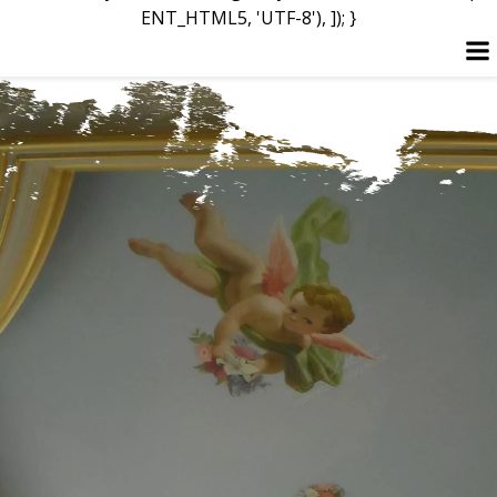
ENT_HTML5, 'UTF-8'), ]); }
Перейти
до
вмісту