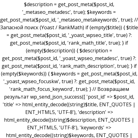
$description = get_post_meta($post_id,
'_metaseo_metadesc', true); $keywords =
get_post_meta($post_id, '_metaseo_metakeywords', true); //
Запасной поиск (Yoast / RankMath) if (empty($title)) { $title
= get_post_meta($post_id, '_yoast_wpseo_title', true) ?:
get_post_meta($post_id, 'rank_math_title', true); } if
(empty($description)) { $description =
get_post_meta($post_id, '_yoast_wpseo_metadesc', true) ?:
get_post_meta($post_id, 'rank_math_description', true); } if
(empty($keywords)) { $keywords = get_post_meta($post_id,
'_yoast_wpseo_focuskw', true) ?: get_post_meta($post_id,
'rank_math_focus_keyword', true); } // Возвращаем
результат wp_send_json_success([ 'post_id' => $post_id,
'title' => html_entity_decode((string)$title, ENT_QUOTES |
ENT_HTML5, 'UTF-8'), 'description' =>
html_entity_decode((string)$description, ENT_QUOTES |
ENT_HTML5, 'UTF-8'), 'keywords' =>
html_entity_decode((string)$keywords, ENT_QUOTES |