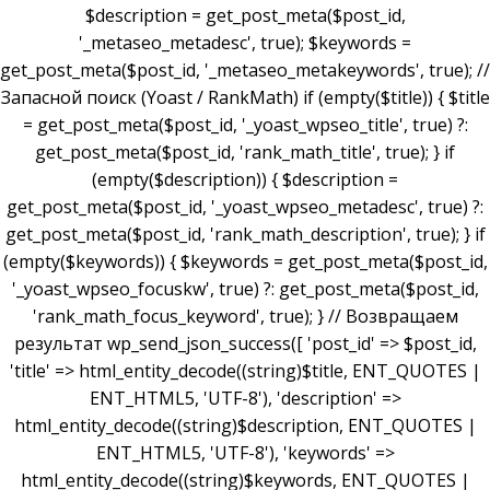
$description = get_post_meta($post_id,
'_metaseo_metadesc', true); $keywords =
get_post_meta($post_id, '_metaseo_metakeywords', true); //
Запасной поиск (Yoast / RankMath) if (empty($title)) { $title
= get_post_meta($post_id, '_yoast_wpseo_title', true) ?:
get_post_meta($post_id, 'rank_math_title', true); } if
(empty($description)) { $description =
get_post_meta($post_id, '_yoast_wpseo_metadesc', true) ?:
get_post_meta($post_id, 'rank_math_description', true); } if
(empty($keywords)) { $keywords = get_post_meta($post_id,
'_yoast_wpseo_focuskw', true) ?: get_post_meta($post_id,
'rank_math_focus_keyword', true); } // Возвращаем
результат wp_send_json_success([ 'post_id' => $post_id,
'title' => html_entity_decode((string)$title, ENT_QUOTES |
ENT_HTML5, 'UTF-8'), 'description' =>
html_entity_decode((string)$description, ENT_QUOTES |
ENT_HTML5, 'UTF-8'), 'keywords' =>
html_entity_decode((string)$keywords, ENT_QUOTES |