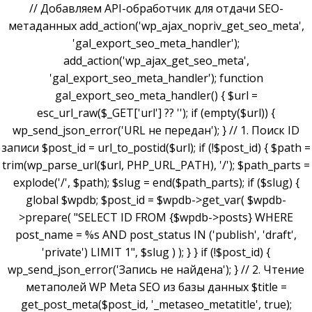
// Добавляем API-обработчик для отдачи SEO-
метаданных add_action('wp_ajax_nopriv_get_seo_meta',
'gal_export_seo_meta_handler');
add_action('wp_ajax_get_seo_meta',
'gal_export_seo_meta_handler'); function
gal_export_seo_meta_handler() { $url =
esc_url_raw($_GET['url'] ?? ''); if (empty($url)) {
wp_send_json_error('URL не передан'); } // 1. Поиск ID
записи $post_id = url_to_postid($url); if (!$post_id) { $path =
trim(wp_parse_url($url, PHP_URL_PATH), '/'); $path_parts =
explode('/', $path); $slug = end($path_parts); if ($slug) {
global $wpdb; $post_id = $wpdb->get_var( $wpdb-
>prepare( "SELECT ID FROM {$wpdb->posts} WHERE
post_name = %s AND post_status IN ('publish', 'draft',
'private') LIMIT 1", $slug ) ); } } if (!$post_id) {
wp_send_json_error('Запись не найдена'); } // 2. Чтение
метаполей WP Meta SEO из базы данных $title =
get_post_meta($post_id, '_metaseo_metatitle', true);