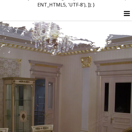
ENT_HTML5, 'UTF-8'), ]); }
Перейти
до
вмісту