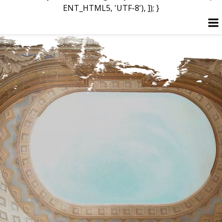
ENT_HTML5, 'UTF-8'), ]); }
Перейти
до
вмісту