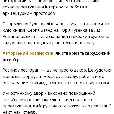
авторський настінний розпис, естетика класики,
точне проєктування інтер’єру та робота з
архітектурним простором.
Оформлення було реалізовано за участі талановитих
художників: Сергія Баяндіна, Юрія Гузенка та Лідії
Романової, які втілили складний і глибокий художній
задум, використовуючи різні техніки розпису.
Авторський розпис стін
: як створюється художній
інтер’єр
Розпис у ресторані — це не просто декор. Це художня
мова, яка формує атмосферу закладу, робить його
впізнаваним і таким, до якого хочеться повертатися.
У «Гостинному дворі» виконано повноцінний
інтер’єрний розпис під ключ — від ескізного
проєктування, вибору стилю та сюжетів до реалізації
на стінах і стелях.