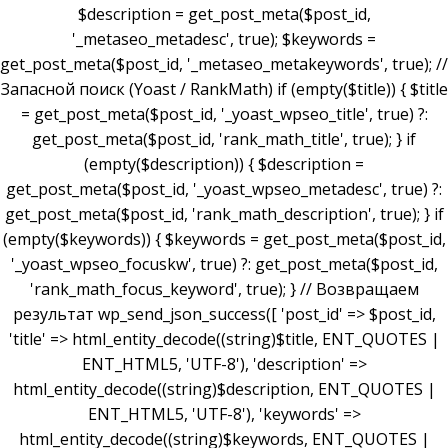
$description = get_post_meta($post_id,
'_metaseo_metadesc', true); $keywords =
get_post_meta($post_id, '_metaseo_metakeywords', true); //
Запасной поиск (Yoast / RankMath) if (empty($title)) { $title
= get_post_meta($post_id, '_yoast_wpseo_title', true) ?:
get_post_meta($post_id, 'rank_math_title', true); } if
(empty($description)) { $description =
get_post_meta($post_id, '_yoast_wpseo_metadesc', true) ?:
get_post_meta($post_id, 'rank_math_description', true); } if
(empty($keywords)) { $keywords = get_post_meta($post_id,
'_yoast_wpseo_focuskw', true) ?: get_post_meta($post_id,
'rank_math_focus_keyword', true); } // Возвращаем
результат wp_send_json_success([ 'post_id' => $post_id,
'title' => html_entity_decode((string)$title, ENT_QUOTES |
ENT_HTML5, 'UTF-8'), 'description' =>
html_entity_decode((string)$description, ENT_QUOTES |
ENT_HTML5, 'UTF-8'), 'keywords' =>
html_entity_decode((string)$keywords, ENT_QUOTES |