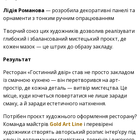
Лідія Романова
— розробила декоративні панелі та
орнаменти з тонким ручним опрацюванням
Творчий союз цих художників дозволив реалізувати
глибокий і збалансований мистецький проєкт, де
кожен мазок — це штрих до образу закладу.
Результат
Ресторан «Гостинний двір» став не просто закладом
із смачною кухнею — він перетворився на арт-
простір, де кожна деталь — витвір мистецтва. Це
місце, куди хочеться повертатися не лише заради
смаку, а й заради естетичного натхнення.
Потрібен проєкт художнього оформлення ресторану?
Команда майстрів
Gold Art Line
і перевірені
художники створять авторський розпис інтер’єру під
ключ із дотриманням стилістики, термінів і високого