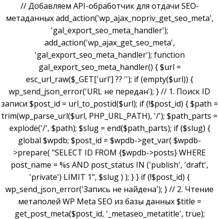
// Добавляем API-обработчик для отдачи SEO-
метаданных add_action('wp_ajax_nopriv_get_seo_meta',
'gal_export_seo_meta_handler');
add_action('wp_ajax_get_seo_meta',
'gal_export_seo_meta_handler'); function
gal_export_seo_meta_handler() { $url =
esc_url_raw($_GET['url'] ?? ''); if (empty($url)) {
wp_send_json_error('URL не передан'); } // 1. Поиск ID
записи $post_id = url_to_postid($url); if (!$post_id) { $path =
trim(wp_parse_url($url, PHP_URL_PATH), '/'); $path_parts =
explode('/', $path); $slug = end($path_parts); if ($slug) {
global $wpdb; $post_id = $wpdb->get_var( $wpdb-
>prepare( "SELECT ID FROM {$wpdb->posts} WHERE
post_name = %s AND post_status IN ('publish', 'draft',
'private') LIMIT 1", $slug ) ); } } if (!$post_id) {
wp_send_json_error('Запись не найдена'); } // 2. Чтение
метаполей WP Meta SEO из базы данных $title =
get_post_meta($post_id, '_metaseo_metatitle', true);