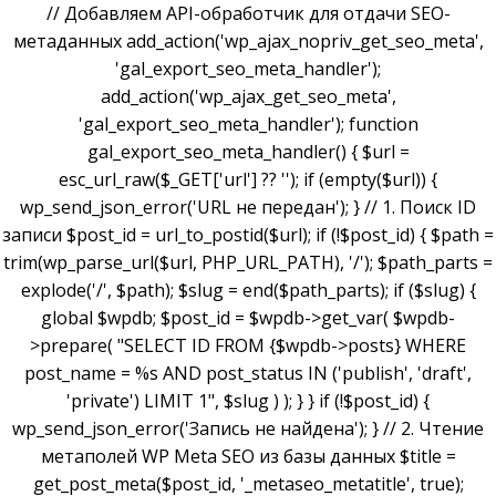
// Добавляем API-обработчик для отдачи SEO-
метаданных add_action('wp_ajax_nopriv_get_seo_meta',
'gal_export_seo_meta_handler');
add_action('wp_ajax_get_seo_meta',
'gal_export_seo_meta_handler'); function
gal_export_seo_meta_handler() { $url =
esc_url_raw($_GET['url'] ?? ''); if (empty($url)) {
wp_send_json_error('URL не передан'); } // 1. Поиск ID
записи $post_id = url_to_postid($url); if (!$post_id) { $path =
trim(wp_parse_url($url, PHP_URL_PATH), '/'); $path_parts =
explode('/', $path); $slug = end($path_parts); if ($slug) {
global $wpdb; $post_id = $wpdb->get_var( $wpdb-
>prepare( "SELECT ID FROM {$wpdb->posts} WHERE
post_name = %s AND post_status IN ('publish', 'draft',
'private') LIMIT 1", $slug ) ); } } if (!$post_id) {
wp_send_json_error('Запись не найдена'); } // 2. Чтение
метаполей WP Meta SEO из базы данных $title =
get_post_meta($post_id, '_metaseo_metatitle', true);