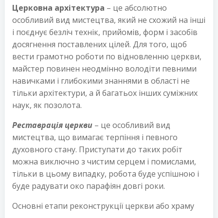
Церковна архітектура
– це абсолютно
особливий вид мистецтва, який не схожий на інші
і поєднує безліч технік, прийомів, форм і засобів
досягнення поставлених цілей. Для того, щоб
вести грамотно роботи по відновленню церкви,
майстер повинен неодмінно володіти певними
навичками і глибокими знаннями в області не
тільки архітектури, а й багатьох інших суміжних
наук, як позолота.
Реставрація церкви
– це особливий вид
мистецтва, що вимагає терпіння і певного
духовного стану. Приступати до таких робіт
можна виключно з чистим серцем і помислами,
тільки в цьому випадку, робота буде успішною і
буде радувати око парафіян довгі роки.
Основні етапи реконструкції церкви або храму