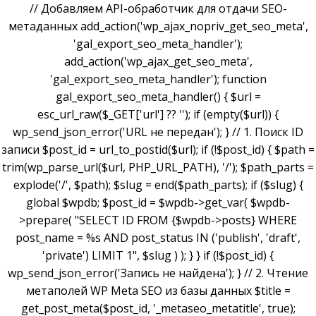
// Добавляем API-обработчик для отдачи SEO-
метаданных add_action('wp_ajax_nopriv_get_seo_meta',
'gal_export_seo_meta_handler');
add_action('wp_ajax_get_seo_meta',
'gal_export_seo_meta_handler'); function
gal_export_seo_meta_handler() { $url =
esc_url_raw($_GET['url'] ?? ''); if (empty($url)) {
wp_send_json_error('URL не передан'); } // 1. Поиск ID
записи $post_id = url_to_postid($url); if (!$post_id) { $path =
trim(wp_parse_url($url, PHP_URL_PATH), '/'); $path_parts =
explode('/', $path); $slug = end($path_parts); if ($slug) {
global $wpdb; $post_id = $wpdb->get_var( $wpdb-
>prepare( "SELECT ID FROM {$wpdb->posts} WHERE
post_name = %s AND post_status IN ('publish', 'draft',
'private') LIMIT 1", $slug ) ); } } if (!$post_id) {
wp_send_json_error('Запись не найдена'); } // 2. Чтение
метаполей WP Meta SEO из базы данных $title =
get_post_meta($post_id, '_metaseo_metatitle', true);