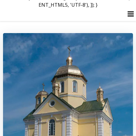
ENT_HTML5, 'UTF-8'), ]); }
Перейти
до
вмісту