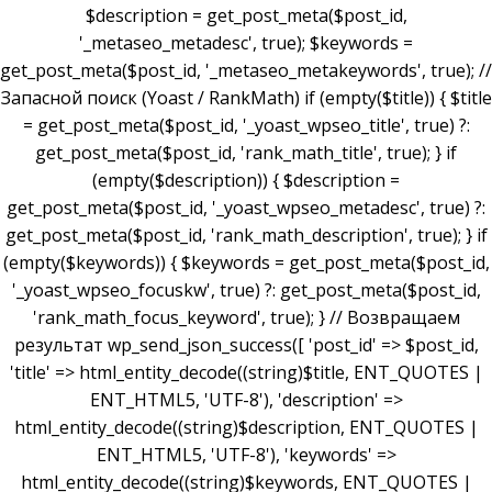
$description = get_post_meta($post_id,
'_metaseo_metadesc', true); $keywords =
get_post_meta($post_id, '_metaseo_metakeywords', true); //
Запасной поиск (Yoast / RankMath) if (empty($title)) { $title
= get_post_meta($post_id, '_yoast_wpseo_title', true) ?:
get_post_meta($post_id, 'rank_math_title', true); } if
(empty($description)) { $description =
get_post_meta($post_id, '_yoast_wpseo_metadesc', true) ?:
get_post_meta($post_id, 'rank_math_description', true); } if
(empty($keywords)) { $keywords = get_post_meta($post_id,
'_yoast_wpseo_focuskw', true) ?: get_post_meta($post_id,
'rank_math_focus_keyword', true); } // Возвращаем
результат wp_send_json_success([ 'post_id' => $post_id,
'title' => html_entity_decode((string)$title, ENT_QUOTES |
ENT_HTML5, 'UTF-8'), 'description' =>
html_entity_decode((string)$description, ENT_QUOTES |
ENT_HTML5, 'UTF-8'), 'keywords' =>
html_entity_decode((string)$keywords, ENT_QUOTES |