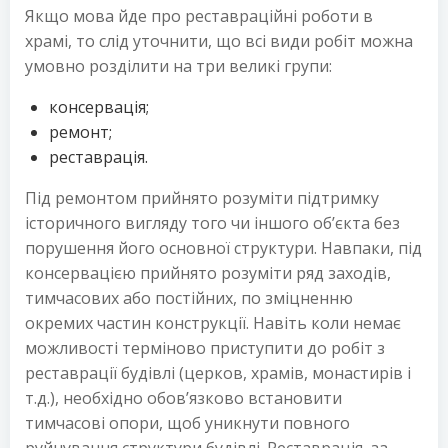
Якщо мова йде про реставраційні роботи в
храмі, то слід уточнити, що всі види робіт можна
умовно розділити на три великі групи:
консервація;
ремонт;
реставрація.
Під ремонтом прийнято розуміти підтримку
історичного вигляду того чи іншого об’єкта без
порушення його основної структури. Навпаки, під
консервацією прийнято розуміти ряд заходів,
тимчасових або постійних, по зміцненню
окремих частин конструкції. Навіть коли немає
можливості терміново приступити до робіт з
реставрації будівлі (церков, храмів, монастирів і
т.д.), необхідно обов’язково встановити
тимчасові опори, щоб уникнути повного
руйнування структури будівлі. Реставрація, за