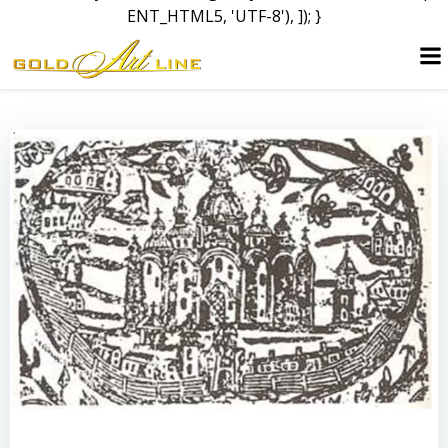
ENT_HTML5, 'UTF-8'), ]); }
Перейти
до
вмісту