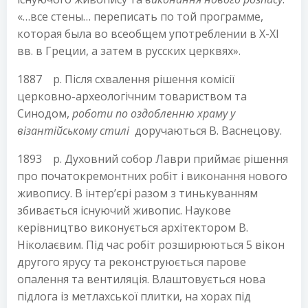
«…все стены… переписать по той программе,
которая была во всеобщем употреблении в Х-ХІ
вв. в Греции, а затем в русских церквях».
1887 р. Після схвалення рішення комісії
церковно-археологічним товариством та
Синодом,
роботи по
оздобленню храму у
візантійському стилі
доручаються В. Васнецову.
1893 р. Духовний собор Лаври приймає рішення
про початокремонтних робіт і виконання нового
живопису. В інтер’єрі разом з тинькуванням
збивається існуючий живопис. Наукове
керівництво виконується архітектором В.
Ніколаєвим. Під час робіт розширюються 5 вікон
другого ярусу та реконструюється парове
опалення та вентиляція. Влаштовується нова
підлога із метлахської плитки, на хорах під