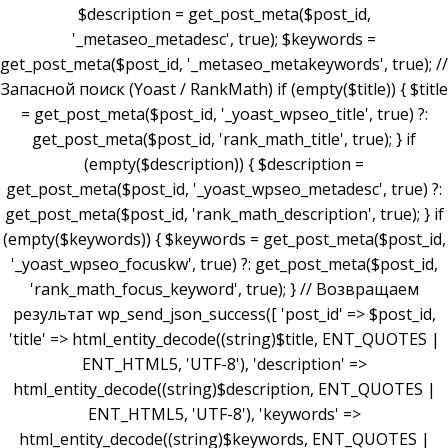
$description = get_post_meta($post_id,
'_metaseo_metadesc', true); $keywords =
get_post_meta($post_id, '_metaseo_metakeywords', true); //
Запасной поиск (Yoast / RankMath) if (empty($title)) { $title
= get_post_meta($post_id, '_yoast_wpseo_title', true) ?:
get_post_meta($post_id, 'rank_math_title', true); } if
(empty($description)) { $description =
get_post_meta($post_id, '_yoast_wpseo_metadesc', true) ?:
get_post_meta($post_id, 'rank_math_description', true); } if
(empty($keywords)) { $keywords = get_post_meta($post_id,
'_yoast_wpseo_focuskw', true) ?: get_post_meta($post_id,
'rank_math_focus_keyword', true); } // Возвращаем
результат wp_send_json_success([ 'post_id' => $post_id,
'title' => html_entity_decode((string)$title, ENT_QUOTES |
ENT_HTML5, 'UTF-8'), 'description' =>
html_entity_decode((string)$description, ENT_QUOTES |
ENT_HTML5, 'UTF-8'), 'keywords' =>
html_entity_decode((string)$keywords, ENT_QUOTES |