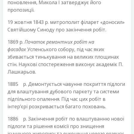
поновлення, Микола І затверджує його
пропозиції.
19 жовтня 1843 р. митрополит філарет «доносил»
Святійшому Синоду про закінчення робіт.
1869 р.
Початок ремонтних робіт на
фасадах
Успенського собору, під час яких
збивається тинькування на великих площинах
стін. Наукові спостереження виконує академік П.
Лашкарьов.
1885 р. Демонтується чавунне покриття підлоги
для влаштування дубового паркету та системи
підпільного опалення. Під час цих робіт в
інтер’єрі розкривається багато поховань.
1886 р. Закінчення робіт по влаштуванню нової
підлоги та рішення комісії про знищення
існуючого живопису та
виконання нового розпису
: