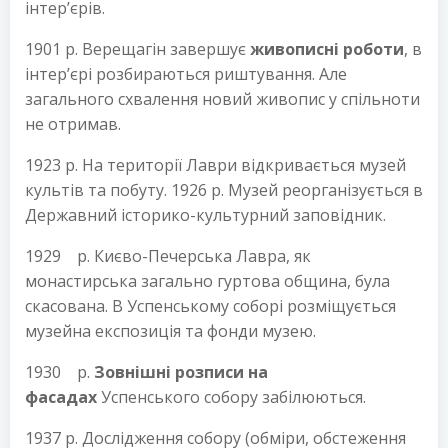
інтер’єрів.
1901 р. Верещагін завершує
живописні роботи
, в
інтер’єрі розбираються риштування. Але
загального схвалення новий живопис у спільноти
не отримав.
1923 р. На території Лаври відкривається музей
культів та побуту. 1926 р. Музей реорганізується в
Державний історико-культурний заповідник.
1929 р. Києво-Печерська Лавра, як
монастирська загально гуртова община, була
скасована. В Успенському соборі розміщується
музейна експозиція та фонди музею.
1930 р.
Зовнішні розписи на
фасадах
Успенського собору забілюються.
1937 р. Дослідження собору (обміри, обстеження