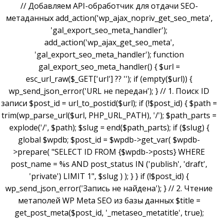
// Добавляем API-обработчик для отдачи SEO-
метаданных add_action('wp_ajax_nopriv_get_seo_meta',
'gal_export_seo_meta_handler');
add_action('wp_ajax_get_seo_meta',
'gal_export_seo_meta_handler'); function
gal_export_seo_meta_handler() { $url =
esc_url_raw($_GET['url'] ?? ''); if (empty($url)) {
wp_send_json_error('URL не передан'); } // 1. Поиск ID
записи $post_id = url_to_postid($url); if (!$post_id) { $path =
trim(wp_parse_url($url, PHP_URL_PATH), '/'); $path_parts =
explode('/', $path); $slug = end($path_parts); if ($slug) {
global $wpdb; $post_id = $wpdb->get_var( $wpdb-
>prepare( "SELECT ID FROM {$wpdb->posts} WHERE
post_name = %s AND post_status IN ('publish', 'draft',
'private') LIMIT 1", $slug ) ); } } if (!$post_id) {
wp_send_json_error('Запись не найдена'); } // 2. Чтение
метаполей WP Meta SEO из базы данных $title =
get_post_meta($post_id, '_metaseo_metatitle', true);