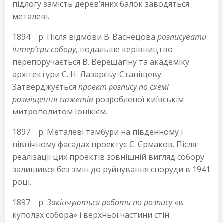
підлогу замість дерев’яних балок заводяться
металеві.
1894 р. Після відмови В. Васнецова
розписувати
інтер’єри собору
, подальше керівництво
перепоручається В. Верещагіну та академіку
архітектури С. Н. Лазарєву-Станіщеву.
Затверджується
проект розпису по схемі
розміщення сюжетів
розробленої київськім
митрополитом Іонікієм.
1897 р. Металеві тамбури на південному і
північному фасадах проектує Є. Єрмаков. Після
реалізації цих проектів зовнішній вигляд собору
залишився без змін до руйнування споруди в 1941
році.
1897 р.
Закінчуються роботи по розпису
«в
куполах собора» і верхньої частини стін