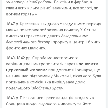
живопису і ліпної роботи
. Всі стіни в фарбах, а
глави яких кілька різної величини, все золоті, як
вогнем горять ».
1847 р. Креслення західного фасаду цього періоду
майже повторює зображення початку XIX ст. за
винятком трактовки деяких
декоративних
деталей ліпного декору
і прорису в центрі і бічних
фронтонах малюнку.
1840-1842 рр. Спроба монастирського
керівництва і митрополита Філарета
поновити
церковний живопис
при допомозі Іринарха, що
не знайшло підтримки у Миколи І, після чого була
призначена комісія, яка вирішувала долю
подальшого “
здоблення храму
.
1843 р. Після оцінки і рекомендацій академіка
Солнцева щодо існуючого живопису та його