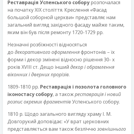
Реставрація Успенського собору
розпочалася
на початку XIX століття. Креслення «Фасад
большой соборной церкви» представляє нам
загальний вигляд західного фасаду майже таким,
яким він був після ремонту 1720-1729 рр.
Незначні розбіжності відносяться
до
декоративного оформлення
фронтонів – їх
форми і декор змінені відносно рішення 30- х
років XVIII ст. Дещо інший
декор і обрамлення
віконних і дверних прорізів
.
1809-1810 рр.
Реставрація і позолота головного
іконостасу собору
, а також
реставрація і новий
розпис окремих фрагментів
Успенського собору.
1810 р. Щодо загального вигляду храму І. М.
Довгорукий доповідає: «У врат церковних
представляється вам також безліччю
зовнішнього