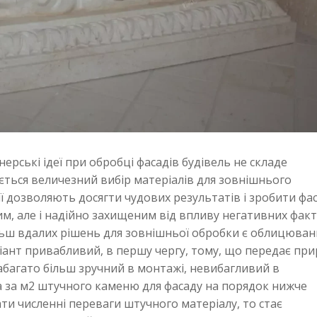
ерські ідеї при обробці фасадів будівель не складе
ться величезний вибір матеріалів для зовнішнього
ії дозволяють досягти чудових результатів і зробити фа
им, але і надійно захищеним від впливу негативних фак
ьш вдалих рішень для зовнішньої обробки є облицюван
іант привабливий, в першу чергу, тому, що передає пр
багато більш зручний в монтажі, невибагливий в
іна за м2 штучного каменю для фасаду на порядок нижче
ти численні переваги штучного матеріалу, то стає