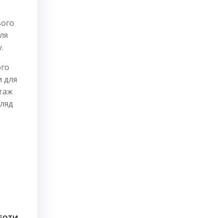
ього
ля
.
ого
и для
таж
гляд
БОТИ