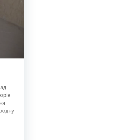
сад
торів
ня
иродну