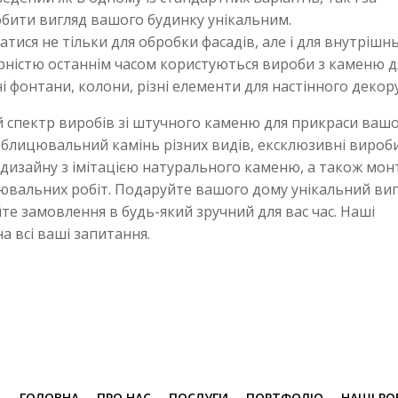
бити вигляд вашого будинку унікальним.
ися не тільки для обробки фасадів, але і для внутрішн
ністю останнім часом користуються вироби з каменю д
тні фонтани, колони, різні елементи для настінного декору
 спектр виробів зі штучного каменю для прикраси ваш
 облицювальний камінь різних видів, ексклюзивні вироб
дизайну з імітацією натурального каменю, а також мон
цювальних робіт. Подаруйте вашого дому унікальний ви
те замовлення в будь-який зручний для вас час. Наші
а всі ваші запитання.
ГОЛОВНА
ПРО НАС
ПОСЛУГИ
ПОРТФОЛІО
НАШІ РО