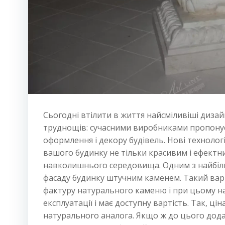
Сьогодні втілити в життя найсміливіші дизайн
труднощів: сучасними виробниками пропонує
оформлення і декору будівель. Нові технолог
вашого будинку не тільки красивим і ефектн
навколишнього середовища. Одним з найбіл
фасаду будинку штучним каменем. Такий вар
фактуру натурального каменю і при цьому на
експлуатації і має доступну вартість. Так, ц
натурального аналога. Якщо ж до цього дода