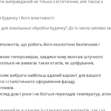
тю виправданий не тільки з естетичних, але також з
будинку і його властивості
для зовнішньої обробки будинку? До їх числа сміливо 
понентів, що робить його екологічно безпечним і
лених типорозмірах, завдяки чому монтаж штучного
скільки не вимагає таких етапів, як шліфування,
зволяє вибрати найбільш вдалий варіант для вашого
го і стилістичного оформлення фасаду.
впливів.
гляд довгі роки і не боїться перепадів температур, впл
ений як в одному із стандартних варіантів, так і за