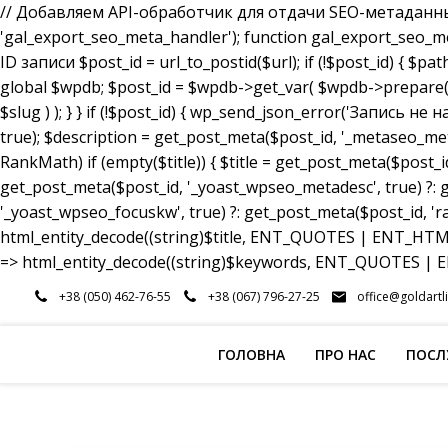
// Добавляем API-обработчик для отдачи SEO-метаданных a
'gal_export_seo_meta_handler'); function gal_export_seo_meta_
ID записи $post_id = url_to_postid($url); if (!$post_id) { $pa
global $wpdb; $post_id = $wpdb->get_var( $wpdb->prepare( 
$slug ) ); } } if (!$post_id) { wp_send_json_error('Запись 
true); $description = get_post_meta($post_id, '_metaseo_me
RankMath) if (empty($title)) { $title = get_post_meta($post_id
get_post_meta($post_id, '_yoast_wpseo_metadesc', true) ?: g
'_yoast_wpseo_focuskw', true) ?: get_post_meta($post_id, 'r
html_entity_decode((string)$title, ENT_QUOTES | ENT_HTML5
=> html_entity_decode((string)$keywords, ENT_QUOTES | EN
Перейти
+38 (050) 462-76-55
+38 (067) 796-27-25
office@goldartl
до
вмісту
ГОЛОВНА
ПРО НАС
ПОСЛ