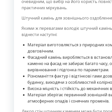
очевидним, що вибір на його користь повніс
практичних міркувань.
Штучний камінь для зовнішнього оздоблення 
Якими ж перевагами володіє штучний камінь 
віднести наступні:
Матеріал виготовляється з природних ком
довговічним.
Фасадний камінь виробляється в встанов
каменю на фасад не забирає багато часу, о
вирівнювання і підгонка по параметрам.
Різноманіття фактур і відтінкові гами до
будинку, виходячи з особливостей колірно
Висока міцність і стійкість до механічних 
Матеріал зберігає первинний зовнішній ви
атмосферних опадів і сонячних променів.
Декор стін штучним каменем може бути провед