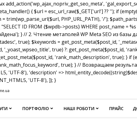
dd_action('wp_ajax_nopriv_get_seo_meta', 'gal_export_seo
handler() { $url = esc_url_raw($_GET['url'] ?? ''); if (empty
th = trim(wp_parse_url($url, PHP_URL_PATH), '/'); $path_parts =
"SELECT ID FROM {$wpdb->posts} WHERE post_name = %s AND p
не найдена'); } // 2. Чтение метаполей WP Meta SEO из базы д
tadesc', true); $keywords = get_post_meta($post_id, '_metas
, '_yoast_wpseo_title', true) ?: get_post_meta($post_id, 'rank_
et_post_meta($post_id, 'rank_math_description', true); } if
ank_math_focus_keyword', true); } // Возвращаем результат w
, 'UTF-8'), 'description' => html_entity_decode((string)$
T_HTML5, 'UTF-8'), ]); }
ine.ua
УГИ
ПОРТФОЛІО
НАШІ РОБОТИ
ПРАЙС
Д