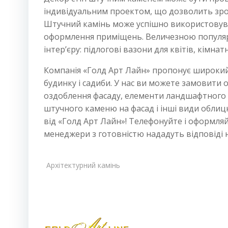
індивідуальним проектом, що дозволить зро
Штучний камінь може успішно використовуват
оформлення приміщень. Величезною популяр
інтер’єру: підлогові вазони для квітів, кімна
Компанія «Голд Арт Лайн» пропонує широкий
будинку і садиби. У нас ви можете замовити
оздоблення фасаду, елементи ландшафтного 
штучного каменю на фасад і інші види обли
від «Голд Арт Лайн»! Телефонуйте і оформляй
менеджери з готовністю нададуть відповіді н
Архітектурний камінь