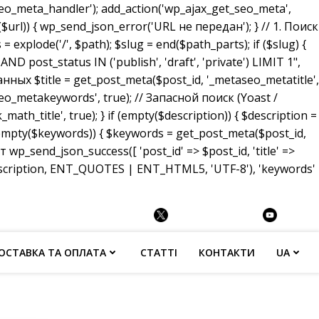
_meta_handler'); add_action('wp_ajax_get_seo_meta',
($url)) { wp_send_json_error('URL не передан'); } // 1. Поиск
 explode('/', $path); $slug = end($path_parts); if ($slug) {
ost_status IN ('publish', 'draft', 'private') LIMIT 1",
анных $title = get_post_meta($post_id, '_metaseo_metatitle',
eo_metakeywords', true); // Запасной поиск (Yoast /
math_title', true); } if (empty($description)) { $description =
 (empty($keywords)) { $keywords = get_post_meta($post_id,
p_send_json_success([ 'post_id' => $post_id, 'title' =>
description, ENT_QUOTES | ENT_HTML5, 'UTF-8'), 'keywords'
ОСТАВКА ТА ОПЛАТА
СТАТТІ
КОНТАКТИ
UA