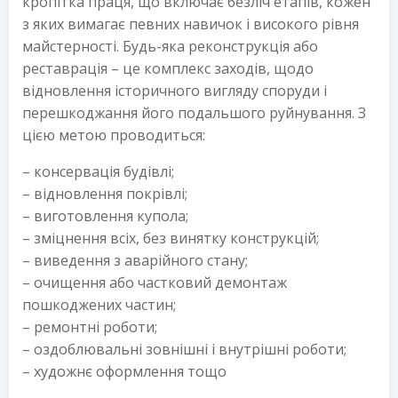
кропітка праця, що включає безліч етапів, кожен
з яких вимагає певних навичок і високого рівня
майстерності. Будь-яка реконструкція або
реставрація – це комплекс заходів, щодо
відновлення історичного вигляду споруди і
перешкоджання його подальшого руйнування. З
цією метою проводиться:
– консервація будівлі;
– відновлення покрівлі;
– виготовлення купола;
– зміцнення всіх, без винятку конструкцій;
– виведення з аварійного стану;
– очищення або частковий демонтаж
пошкоджених частин;
– ремонтні роботи;
– оздоблювальні зовнішні і внутрішні роботи;
– художнє оформлення тощо