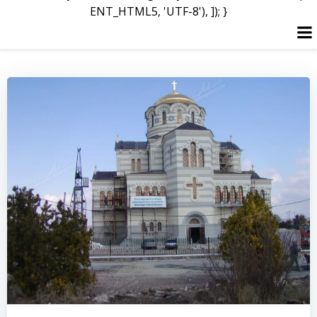
ENT_HTML5, 'UTF-8'), ]); }
Перейти
до
вмісту