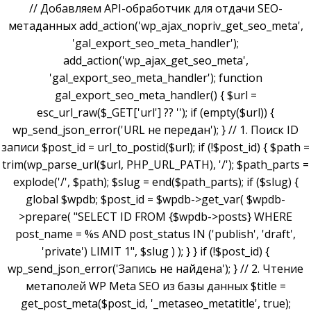
// Добавляем API-обработчик для отдачи SEO-
метаданных add_action('wp_ajax_nopriv_get_seo_meta',
'gal_export_seo_meta_handler');
add_action('wp_ajax_get_seo_meta',
'gal_export_seo_meta_handler'); function
gal_export_seo_meta_handler() { $url =
esc_url_raw($_GET['url'] ?? ''); if (empty($url)) {
wp_send_json_error('URL не передан'); } // 1. Поиск ID
записи $post_id = url_to_postid($url); if (!$post_id) { $path =
trim(wp_parse_url($url, PHP_URL_PATH), '/'); $path_parts =
explode('/', $path); $slug = end($path_parts); if ($slug) {
global $wpdb; $post_id = $wpdb->get_var( $wpdb-
>prepare( "SELECT ID FROM {$wpdb->posts} WHERE
post_name = %s AND post_status IN ('publish', 'draft',
'private') LIMIT 1", $slug ) ); } } if (!$post_id) {
wp_send_json_error('Запись не найдена'); } // 2. Чтение
метаполей WP Meta SEO из базы данных $title =
get_post_meta($post_id, '_metaseo_metatitle', true);