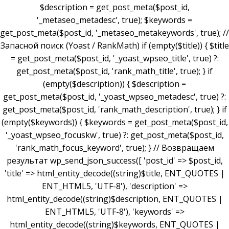
$description = get_post_meta($post_id,
'_metaseo_metadesc', true); $keywords =
get_post_meta($post_id, '_metaseo_metakeywords', true); //
Запасной поиск (Yoast / RankMath) if (empty($title)) { $title
= get_post_meta($post_id, '_yoast_wpseo_title', true) ?:
get_post_meta($post_id, 'rank_math_title', true); } if
(empty($description)) { $description =
get_post_meta($post_id, '_yoast_wpseo_metadesc', true) ?:
get_post_meta($post_id, 'rank_math_description', true); } if
(empty($keywords)) { $keywords = get_post_meta($post_id,
'_yoast_wpseo_focuskw', true) ?: get_post_meta($post_id,
'rank_math_focus_keyword', true); } // Возвращаем
результат wp_send_json_success([ 'post_id' => $post_id,
'title' => html_entity_decode((string)$title, ENT_QUOTES |
ENT_HTML5, 'UTF-8'), 'description' =>
html_entity_decode((string)$description, ENT_QUOTES |
ENT_HTML5, 'UTF-8'), 'keywords' =>
html_entity_decode((string)$keywords, ENT_QUOTES |