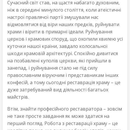
Сучасний світ став, на щастя набагато духовним,
ніж в середині минулого століття, коли атеїстичні
настрої правлячої партії змушували нас
відмовлятися від віри наших предків, руйнувати
храми і вірити в примарні ідеали. Руйнування
церков і храмових споруд, що охопили хвилею усі
куточки нашої країни, завдало колосальної
шкоди храмовій архітектурі. Спокійно дивитися
на позбавлені куполів церкви, які прийшли в
занепад, і руйнування стало не під силу
православним віруючим і представникам інших
конфесій, а тому сьогодні реставрація храму – це
дуже затребуваний вид діяльності багатьох
майстрів.
Втім, знайти професійного реставратора – зовсім
не таке просте завдання як може здатися на
перший погляд. Робота з реставрації храму – це