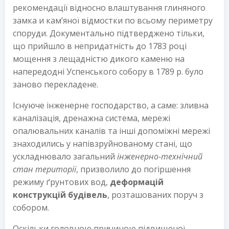
рекомендації відносно влаштування глиняного
замка и кам’яної відмостки по всьому периметру
споруди. Документально підтверджено тільки,
що прийшло в непридатність до 1783 році
мощення з лещадністю дикого каменю на
напередодні Успенського собору в 1789 р. було
заново перекладене.
Існуюче інженерне господарство, а саме: зливна
каналізація, дренажна система, мережі
опалювальних каналів та інші допоміжні мережі
знаходились у напівзруйнованому стані, що
ускладнювало загальний
інженерно-технічний
стан території
, призволило до погіршення
режиму ґрунтових вод,
деформацій
конструкцій будівель
, розташованих поруч з
собором.
Оскільки головною причиною підвищеної