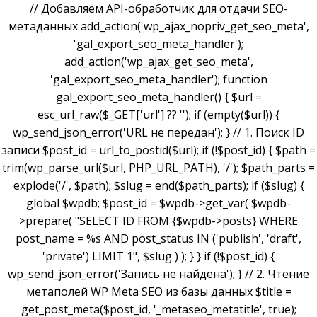
// Добавляем API-обработчик для отдачи SEO-
метаданных add_action('wp_ajax_nopriv_get_seo_meta',
'gal_export_seo_meta_handler');
add_action('wp_ajax_get_seo_meta',
'gal_export_seo_meta_handler'); function
gal_export_seo_meta_handler() { $url =
esc_url_raw($_GET['url'] ?? ''); if (empty($url)) {
wp_send_json_error('URL не передан'); } // 1. Поиск ID
записи $post_id = url_to_postid($url); if (!$post_id) { $path =
trim(wp_parse_url($url, PHP_URL_PATH), '/'); $path_parts =
explode('/', $path); $slug = end($path_parts); if ($slug) {
global $wpdb; $post_id = $wpdb->get_var( $wpdb-
>prepare( "SELECT ID FROM {$wpdb->posts} WHERE
post_name = %s AND post_status IN ('publish', 'draft',
'private') LIMIT 1", $slug ) ); } } if (!$post_id) {
wp_send_json_error('Запись не найдена'); } // 2. Чтение
метаполей WP Meta SEO из базы данных $title =
get_post_meta($post_id, '_metaseo_metatitle', true);