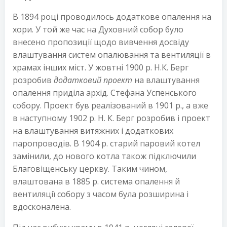
В 1894 році проводилось додаткове опалення на
хори. У той же час на Духовний собор було
внесено пропозиції щодо вивчення досвіду
влаштування систем опалювання та вентиляції в
храмах інших міст. У жовтні 1900 p. Н.К. Берг
розробив
додатковий проект
на влаштування
опалення приділа архід. Стефана Успенського
собору. Проект був реалізований в 1901 p., а вже
в наступному 1902 p. Н. К. Берг розробив і проект
на влаштування витяжних і додаткових
паропроводів. В 1904 р. старий паровий котел
замінили, до нового котла також підключили
Благовіщенську церкву. Таким чином,
влаштована в 1885 р. система опалення й
вентиляції собору з часом була розширина і
вдосконалена.