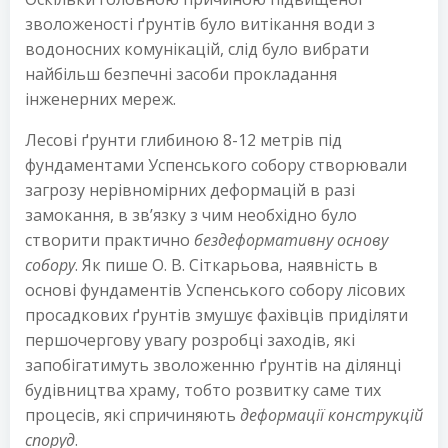
зволоженості ґрунтів було витікання води з
водоносних комунікацій, слід було вибрати
найбільш безпечні засоби прокладання
інженерних мереж.
Лесові ґрунти глибиною 8-12 метрів під
фундаментами Успенського собору створювали
загрозу нерівномірних деформацій в разі
замокання, в зв’язку з чим необхідно було
створити практично
бездеформативну основу
собору
. Як пише О. В. Сіткарьова, наявність в
основі фундаментів Успенського собору лісових
просадкових ґрунтів змушує фахівців приділяти
першочергову увагу розробці заходів, які
запобігатимуть зволоженню ґрунтів на ділянці
будівництва храму, тобто розвитку саме тих
процесів, які спричиняють
деформації конструкцій
споруд
.