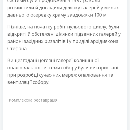
системи були продовжені в 1997 р., коли
розчистили й дослідили ділянку галерей у межах
давнього осередку храму завдовжки 100 м.
Пізніше, на початку робіт нульового циклу, були
відкриті й обстежені ділянки підземних галерей у
районі західних ризалітів і у приділі архідиякона
Стефана.
Вищезгадані цегляні галереї колишньої
опалювальної системи собору були використані
при розробці сучас-них мереж опалювання та
вентиляції собору.
Комплексна реставрація