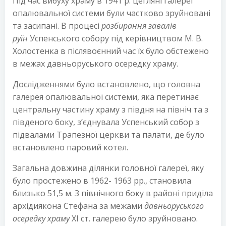
Під час вибуху храму в 1941 р. цегляні галереї
опалювальної системи були частково зруйновані
та засипані. В процесі
розбирання завалів
руїн
Успенського собору під керівництвом М. В.
Холостенка в післявоєнний час їх було обстежено
в межах давньоруського осередку храму.
Дослідженнями було встановлено, що головна
галерея опалювальної системи, яка перетинає
центральну частину храму з півдня на північ та з
південого боку, з’єднувала Успенський собор з
підвалами Трапезної церкви та палати, де було
встановлено паровий котел.
Загальна довжина ділянки головної галереї, яку
було простежено в 1962- 1963 рр., становила
близько 51,5 м. З північного боку в районі приділа
архідиякона Стефана за межами
давньоруського
осередку храму
XI ст. галерею було зруйновано.