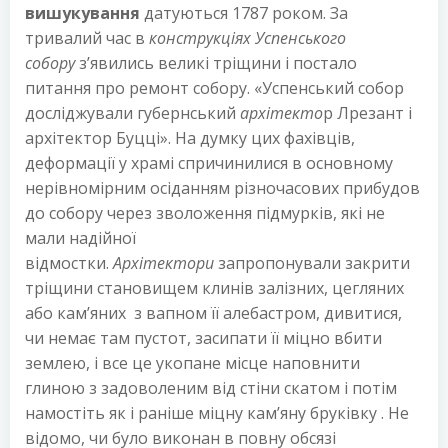
вишукування
датуються 1787 роком. За
тривалий час в
конструкціях Успенського
собору
з’явились великі тріщини і постало
питання про ремонт собору. «Успенський собор
досліджували губернський
архітекто
р Лрезант і
архітектор Буцці». На думку цих фахівців,
деформації у храмі спричинилися в основному
нерівномірним осіданням різночасових прибудов
до собору через зволоження підмурків, які не
мали надійної
відмостки.
Архітектори
запропонували закрити
тріщини становищем клинів залізних, цегляних
або кам’яних з вапном її алебастром, дивитися,
чи немає там пустот, засипати її міцно вбити
землею, і все це укопане місце наповнити
глиною з задоволеним від стіни скатом і потім
намостіть як і раніше міцну кам’яну бруківку . Не
відомо, чи було виконан в повну обсязі