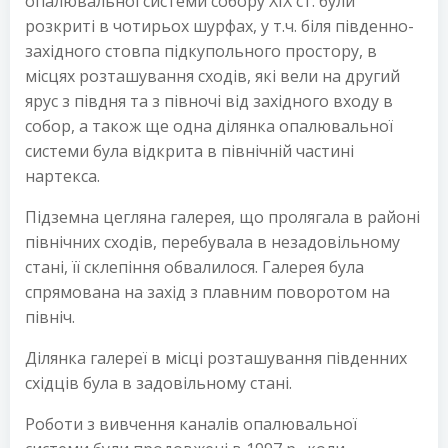
опалювальної системи собору XIX ст. були
розкриті в чотирьох шурфах, у т.ч. біля південно-
західного стовпа підкупольного простору, в
місцях розташування сходів, які вели на другий
ярус з півдня та з півночі від західного входу в
собор, а також ще одна ділянка опалювальної
системи була відкрита в північній частині
нартекса.
Підземна цегляна галерея, що пролягала в районі
північних сходів, перебувала в незадовільному
стані, її склепіння обвалилося. Галерея була
спрямована на захід з плавним поворотом на
північ.
Ділянка галереї в місці розташування південних
східців була в задовільному стані.
Роботи з вивчення каналів опалювальної