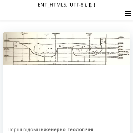
ENT_HTML5, 'UTF-8'), ]); }
Перейти
до
вмісту
Перші відомі
інженерно-геологічні