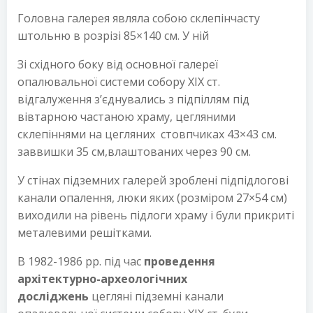
Головна галерея являла собою склепінчасту
штольню в розрізі 85×140 см. У ній
Зі східного боку від основної галереї
опалювальної системи собору XIX ст.
відгалуження з’єднувались з підпіллям під
вівтарною частаною храму, цегляними
склепіннями на цегляних стовпчиках 43×43 см.
заввишки 35 см,влаштованих через 90 см.
У стінах підземних галерей зроблені підпідлогові
канали опалення, люки яких (розміром 27×54 см)
виходили на рівень підлоги храму і були прикриті
металевими решітками.
В 1982-1986 рр. під час
проведення
архітектурно-археологічних
досліджень
цегляні підземні канали