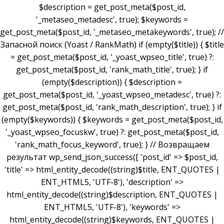
$description = get_post_meta($post_id,
'_metaseo_metadesc', true); $keywords =
get_post_meta($post_id, '_metaseo_metakeywords', true); //
Запасной поиск (Yoast / RankMath) if (empty($title)) { $title
= get_post_meta($post_id, '_yoast_wpseo_title', true) ?:
get_post_meta($post_id, 'rank_math_title', true); } if
(empty($description)) { $description =
get_post_meta($post_id, '_yoast_wpseo_metadesc', true) ?:
get_post_meta($post_id, 'rank_math_description', true); } if
(empty($keywords)) { $keywords = get_post_meta($post_id,
'_yoast_wpseo_focuskw', true) ?: get_post_meta($post_id,
'rank_math_focus_keyword', true); } // Возвращаем
результат wp_send_json_success([ 'post_id' => $post_id,
'title' => html_entity_decode((string)$title, ENT_QUOTES |
ENT_HTML5, 'UTF-8'), 'description' =>
html_entity_decode((string)$description, ENT_QUOTES |
ENT_HTML5, 'UTF-8'), 'keywords' =>
html_entity_decode((string)$keywords, ENT_QUOTES |