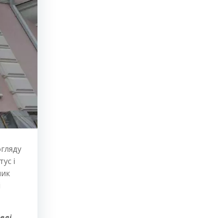
огляду
ус і
ник
і
влі
.