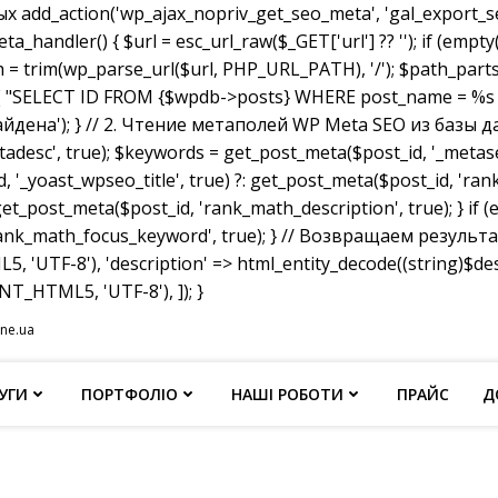
dd_action('wp_ajax_nopriv_get_seo_meta', 'gal_export_seo
handler() { $url = esc_url_raw($_GET['url'] ?? ''); if (empty
th = trim(wp_parse_url($url, PHP_URL_PATH), '/'); $path_parts =
"SELECT ID FROM {$wpdb->posts} WHERE post_name = %s AND p
не найдена'); } // 2. Чтение метаполей WP Meta SEO из базы д
tadesc', true); $keywords = get_post_meta($post_id, '_metas
, '_yoast_wpseo_title', true) ?: get_post_meta($post_id, 'rank_
et_post_meta($post_id, 'rank_math_description', true); } if
ank_math_focus_keyword', true); } // Возвращаем результат w
, 'UTF-8'), 'description' => html_entity_decode((string)$
T_HTML5, 'UTF-8'), ]); }
ine.ua
УГИ
ПОРТФОЛІО
НАШІ РОБОТИ
ПРАЙС
Д