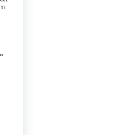
а):
их