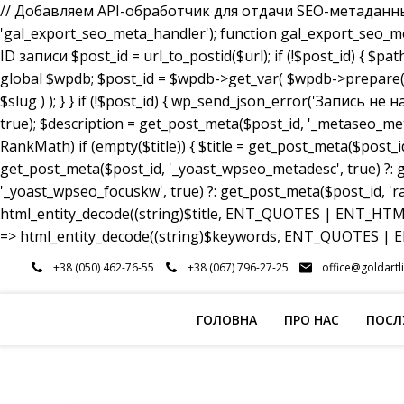
// Добавляем API-обработчик для отдачи SEO-метаданных a
'gal_export_seo_meta_handler'); function gal_export_seo_meta_
ID записи $post_id = url_to_postid($url); if (!$post_id) { $pa
global $wpdb; $post_id = $wpdb->get_var( $wpdb->prepare( 
$slug ) ); } } if (!$post_id) { wp_send_json_error('Запись 
true); $description = get_post_meta($post_id, '_metaseo_me
RankMath) if (empty($title)) { $title = get_post_meta($post_id
get_post_meta($post_id, '_yoast_wpseo_metadesc', true) ?: g
'_yoast_wpseo_focuskw', true) ?: get_post_meta($post_id, 'r
html_entity_decode((string)$title, ENT_QUOTES | ENT_HTML5
=> html_entity_decode((string)$keywords, ENT_QUOTES | EN
Перейти
+38 (050) 462-76-55
+38 (067) 796-27-25
office@goldartl
до
вмісту
ГОЛОВНА
ПРО НАС
ПОСЛ