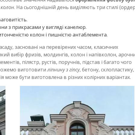
 колон
. На сьогоднішній день виділяють три стилі (ордер
аговитість.
они з прикрасами у вигляді канелюр.
итонченістю колон і пишністю антаблемента.
саду, засновані на перевірених часом, класичних
кий вибір фризів, молдингів, колон і напівколон, арочн
ентів, пілястр, рустів, поручнів, підстав і багато чого
 можемо виготовити
ліпнину з гіпсу
, бетону, склопластику,
я може бути виготовлена ​​в різних колірних варіантах.