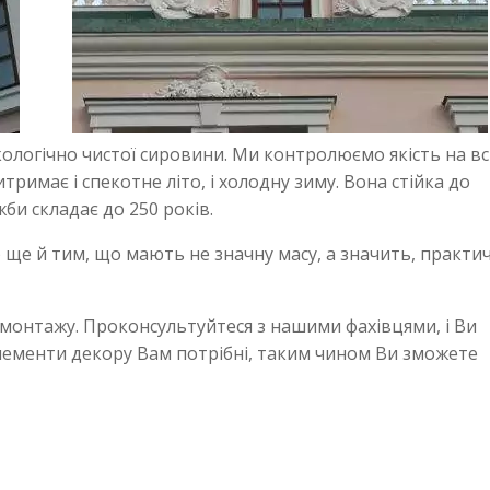
кологічно чистої сировини. Ми контролюємо якість на вс
римає і спекотне літо, і холодну зиму. Вона стійка до
би складає до 250 років.
і) ще й тим, що мають не значну масу, а значить, практи
у монтажу. Проконсультуйтеся з нашими фахівцями, і Ви
лементи декору Вам потрібні, таким чином Ви зможете