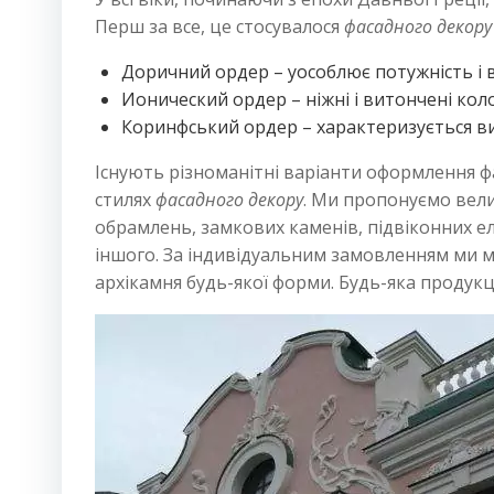
Перш за все, це стосувалося
фасадного декору
Доричний ордер – уособлює потужність і в
Ионический ордер – ніжні і витончені кол
Коринфський ордер – характеризується в
Існують різноманітні варіанти оформлення фа
стилях
фасадного декору
. Ми пропонуємо вели
обрамлень, замкових каменів, підвіконних елем
іншого. За індивідуальним замовленням ми
архікамня будь-якої форми. Будь-яка продукці