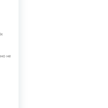
іх
чно не