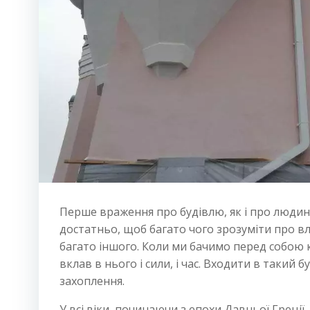
Перше враження про будівлю, як і про людин
достатньо, щоб багато чого зрозуміти про вла
багато іншого. Коли ми бачимо перед собою к
вклав в нього і сили, і час. Входити в такий
захоплення.
У всі віки, починаючи з епохи Давньої Греці