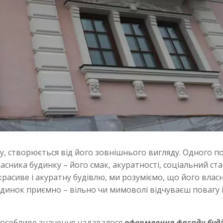
у, створюється від його зовнішнього вигляду. Одного п
сника будинку – його смак, акуратності, соціальний стат
расиве і акуратну будівлю, ми розуміємо, що його влас
 будинок приємно – вільно чи мимоволі відчуваєш повагу 
ї, особливе значення надавалося
оформлення фасаду буді