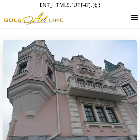
ENT_HTML5, 'UTF-8'), ]); }
Skip
to
content