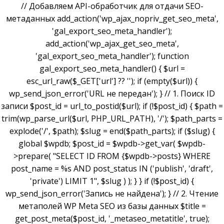
// Добавляем API-обработчик для отдачи SEO-
метаданных add_action('wp_ajax_nopriv_get_seo_meta',
'gal_export_seo_meta_handler');
add_action('wp_ajax_get_seo_meta',
'gal_export_seo_meta_handler'); function
gal_export_seo_meta_handler() { $url =
esc_url_raw($_GET['url'] ?? ''); if (empty($url)) {
wp_send_json_error('URL не передан'); } // 1. Поиск ID
записи $post_id = url_to_postid($url); if (!$post_id) { $path =
trim(wp_parse_url($url, PHP_URL_PATH), '/'); $path_parts =
explode('/', $path); $slug = end($path_parts); if ($slug) {
global $wpdb; $post_id = $wpdb->get_var( $wpdb-
>prepare( "SELECT ID FROM {$wpdb->posts} WHERE
post_name = %s AND post_status IN ('publish', 'draft',
'private') LIMIT 1", $slug ) ); } } if (!$post_id) {
wp_send_json_error('Запись не найдена'); } // 2. Чтение
метаполей WP Meta SEO из базы данных $title =
get_post_meta($post_id, '_metaseo_metatitle', true);