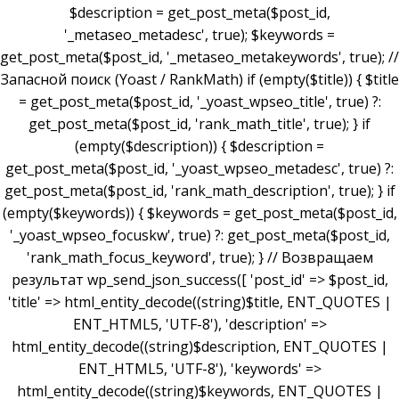
$description = get_post_meta($post_id,
'_metaseo_metadesc', true); $keywords =
get_post_meta($post_id, '_metaseo_metakeywords', true); //
Запасной поиск (Yoast / RankMath) if (empty($title)) { $title
= get_post_meta($post_id, '_yoast_wpseo_title', true) ?:
get_post_meta($post_id, 'rank_math_title', true); } if
(empty($description)) { $description =
get_post_meta($post_id, '_yoast_wpseo_metadesc', true) ?:
get_post_meta($post_id, 'rank_math_description', true); } if
(empty($keywords)) { $keywords = get_post_meta($post_id,
'_yoast_wpseo_focuskw', true) ?: get_post_meta($post_id,
'rank_math_focus_keyword', true); } // Возвращаем
результат wp_send_json_success([ 'post_id' => $post_id,
'title' => html_entity_decode((string)$title, ENT_QUOTES |
ENT_HTML5, 'UTF-8'), 'description' =>
html_entity_decode((string)$description, ENT_QUOTES |
ENT_HTML5, 'UTF-8'), 'keywords' =>
html_entity_decode((string)$keywords, ENT_QUOTES |