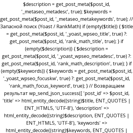
$description = get_post_meta($post_id,
'_metaseo_metadesc', true); $keywords =
get_post_meta($post_id, '_metaseo_metakeywords', true); //
Запасной поиск (Yoast / RankMath) if (empty($title)) { $title
= get_post_meta($post_id, '_yoast_wpseo_title', true) ?:
get_post_meta($post_id, 'rank_math_title', true); } if
(empty($description)) { $description =
get_post_meta($post_id, '_yoast_wpseo_metadesc', true) ?:
get_post_meta($post_id, 'rank_math_description', true); } if
(empty($keywords)) { $keywords = get_post_meta($post_id,
'_yoast_wpseo_focuskw', true) ?: get_post_meta($post_id,
'rank_math_focus_keyword', true); } // Возвращаем
результат wp_send_json_success([ 'post_id' => $post_id,
'title' => html_entity_decode((string)$title, ENT_QUOTES |
ENT_HTML5, 'UTF-8'), 'description' =>
html_entity_decode((string)$description, ENT_QUOTES |
ENT_HTML5, 'UTF-8'), 'keywords' =>
html_entity_decode((string)$keywords, ENT_QUOTES |