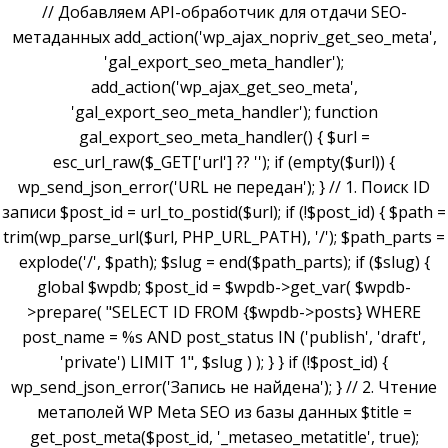
// Добавляем API-обработчик для отдачи SEO-
метаданных add_action('wp_ajax_nopriv_get_seo_meta',
'gal_export_seo_meta_handler');
add_action('wp_ajax_get_seo_meta',
'gal_export_seo_meta_handler'); function
gal_export_seo_meta_handler() { $url =
esc_url_raw($_GET['url'] ?? ''); if (empty($url)) {
wp_send_json_error('URL не передан'); } // 1. Поиск ID
записи $post_id = url_to_postid($url); if (!$post_id) { $path =
trim(wp_parse_url($url, PHP_URL_PATH), '/'); $path_parts =
explode('/', $path); $slug = end($path_parts); if ($slug) {
global $wpdb; $post_id = $wpdb->get_var( $wpdb-
>prepare( "SELECT ID FROM {$wpdb->posts} WHERE
post_name = %s AND post_status IN ('publish', 'draft',
'private') LIMIT 1", $slug ) ); } } if (!$post_id) {
wp_send_json_error('Запись не найдена'); } // 2. Чтение
метаполей WP Meta SEO из базы данных $title =
get_post_meta($post_id, '_metaseo_metatitle', true);