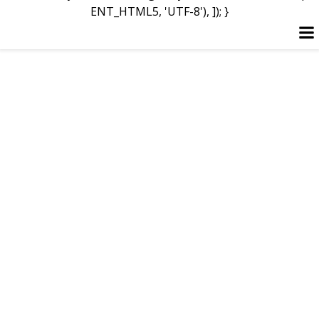
ENT_HTML5, 'UTF-8'), ]); }
Перейти
до
вмісту