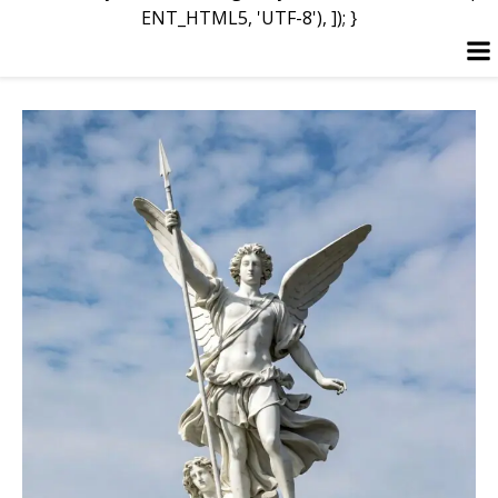
ENT_HTML5, 'UTF-8'), ]); }
Перейти
до
вмісту