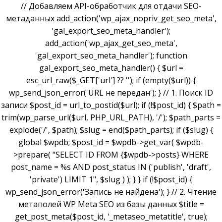
// Добавляем API-обработчик для отдачи SEO-
метаданных add_action('wp_ajax_nopriv_get_seo_meta',
'gal_export_seo_meta_handler');
add_action('wp_ajax_get_seo_meta',
'gal_export_seo_meta_handler'); function
gal_export_seo_meta_handler() { $url =
esc_url_raw($_GET['url'] ?? ''); if (empty($url)) {
wp_send_json_error('URL не передан'); } // 1. Поиск ID
записи $post_id = url_to_postid($url); if (!$post_id) { $path =
trim(wp_parse_url($url, PHP_URL_PATH), '/'); $path_parts =
explode('/', $path); $slug = end($path_parts); if ($slug) {
global $wpdb; $post_id = $wpdb->get_var( $wpdb-
>prepare( "SELECT ID FROM {$wpdb->posts} WHERE
post_name = %s AND post_status IN ('publish', 'draft',
'private') LIMIT 1", $slug ) ); } } if (!$post_id) {
wp_send_json_error('Запись не найдена'); } // 2. Чтение
метаполей WP Meta SEO из базы данных $title =
get_post_meta($post_id, '_metaseo_metatitle', true);