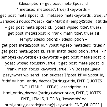
$description = get_post_meta($post_id,
'_metaseo_metadesc', true); $keywords =
get_post_meta($post_id, '_metaseo_metakeywords', true); //
Запасной поиск (Yoast / RankMath) if (empty($title)) { $title
= get_post_meta($post_id, '_yoast_wpseo_title', true) ?:
get_post_meta($post_id, 'rank_math_title', true); } if
(empty($description)) { $description =
get_post_meta($post_id, '_yoast_wpseo_metadesc', true) ?:
get_post_meta($post_id, 'rank_math_description', true); } if
(empty($keywords)) { $keywords = get_post_meta($post_id,
'_yoast_wpseo_focuskw', true) ?: get_post_meta($post_id,
'rank_math_focus_keyword', true); } // Возвращаем
результат wp_send_json_success([ 'post_id' => $post_id,
'title' => html_entity_decode((string)$title, ENT_QUOTES |
ENT_HTML5, 'UTF-8'), 'description' =>
html_entity_decode((string)$description, ENT_QUOTES |
ENT_HTML5, 'UTF-8'), 'keywords' =>
html_entity_decode((string)$keywords, ENT_QUOTES |