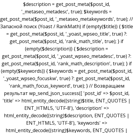
$description = get_post_meta($post_id,
'_metaseo_metadesc', true); $keywords =
get_post_meta($post_id, '_metaseo_metakeywords', true); //
Запасной поиск (Yoast / RankMath) if (empty($title)) { $title
= get_post_meta($post_id, '_yoast_wpseo_title', true) ?:
get_post_meta($post_id, 'rank_math_title', true); } if
(empty($description)) { $description =
get_post_meta($post_id, '_yoast_wpseo_metadesc', true) ?:
get_post_meta($post_id, 'rank_math_description', true); } if
(empty($keywords)) { $keywords = get_post_meta($post_id,
'_yoast_wpseo_focuskw', true) ?: get_post_meta($post_id,
'rank_math_focus_keyword', true); } // Возвращаем
результат wp_send_json_success([ 'post_id' => $post_id,
'title' => html_entity_decode((string)$title, ENT_QUOTES |
ENT_HTML5, 'UTF-8'), 'description' =>
html_entity_decode((string)$description, ENT_QUOTES |
ENT_HTML5, 'UTF-8'), 'keywords' =>
html_entity_decode((string)$keywords, ENT_QUOTES |