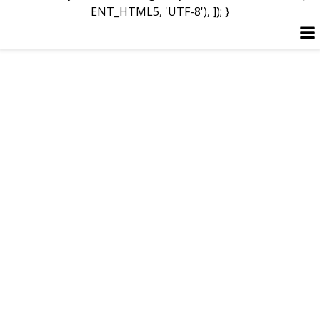
ENT_HTML5, 'UTF-8'), ]); }
Перейти
до
вмісту