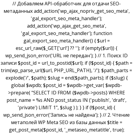
// Добавляем API-обработчик для отдачи SEO-
метаданных add_action('wp_ajax_nopriv_get_seo_meta',
'gal_export_seo_meta_handler');
add_action('wp_ajax_get_seo_meta',
'gal_export_seo_meta_handler'); function
gal_export_seo_meta_handler() { $url =
esc_url_raw($_GET['url'] ?? ''); if (empty($url)) {
wp_send_json_error('URL не передан'); } // 1. Поиск ID
записи $post_id = url_to_postid($url); if (!$post_id) { $path =
trim(wp_parse_url($url, PHP_URL_PATH), '/'); $path_parts =
explode('/', $path); $slug = end($path_parts); if ($slug) {
global $wpdb; $post_id = $wpdb->get_var( $wpdb-
>prepare( "SELECT ID FROM {$wpdb->posts} WHERE
post_name = %s AND post_status IN ('publish', 'draft',
'private') LIMIT 1", $slug ) ); } } if (!$post_id) {
wp_send_json_error('Запись не найдена'); } // 2. Чтение
метаполей WP Meta SEO из базы данных $title =
get_post_meta($post_id, '_metaseo_metatitle', true);