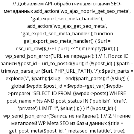
// Добавляем API-обработчик для отдачи SEO-
метаданных add_action('wp_ajax_nopriv_get_seo_meta',
'gal_export_seo_meta_handler');
add_action('wp_ajax_get_seo_meta',
'gal_export_seo_meta_handler'); function
gal_export_seo_meta_handler() { $url =
esc_url_raw($_GET['url'] ?? ''); if (empty($url)) {
wp_send_json_error('URL не передан'); } // 1. Поиск ID
записи $post_id = url_to_postid($url); if (!$post_id) { $path =
trim(wp_parse_url($url, PHP_URL_PATH), '/'); $path_parts =
explode('/', $path); $slug = end($path_parts); if ($slug) {
global $wpdb; $post_id = $wpdb->get_var( $wpdb-
>prepare( "SELECT ID FROM {$wpdb->posts} WHERE
post_name = %s AND post_status IN ('publish', 'draft',
'private') LIMIT 1", $slug ) ); } } if (!$post_id) {
wp_send_json_error('Запись не найдена'); } // 2. Чтение
метаполей WP Meta SEO из базы данных $title =
get_post_meta($post_id, '_metaseo_metatitle', true);