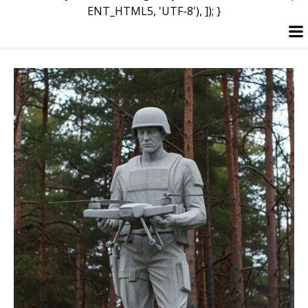
ENT_HTML5, 'UTF-8'), ]); }
Перейти
до
вмісту