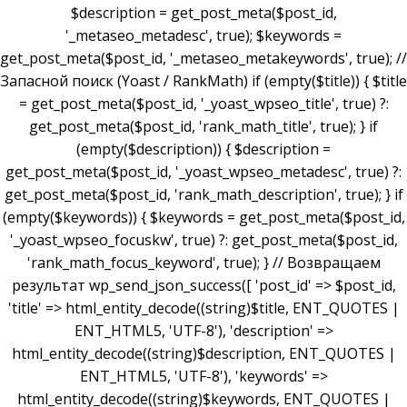
$description = get_post_meta($post_id,
'_metaseo_metadesc', true); $keywords =
get_post_meta($post_id, '_metaseo_metakeywords', true); //
Запасной поиск (Yoast / RankMath) if (empty($title)) { $title
= get_post_meta($post_id, '_yoast_wpseo_title', true) ?:
get_post_meta($post_id, 'rank_math_title', true); } if
(empty($description)) { $description =
get_post_meta($post_id, '_yoast_wpseo_metadesc', true) ?:
get_post_meta($post_id, 'rank_math_description', true); } if
(empty($keywords)) { $keywords = get_post_meta($post_id,
'_yoast_wpseo_focuskw', true) ?: get_post_meta($post_id,
'rank_math_focus_keyword', true); } // Возвращаем
результат wp_send_json_success([ 'post_id' => $post_id,
'title' => html_entity_decode((string)$title, ENT_QUOTES |
ENT_HTML5, 'UTF-8'), 'description' =>
html_entity_decode((string)$description, ENT_QUOTES |
ENT_HTML5, 'UTF-8'), 'keywords' =>
html_entity_decode((string)$keywords, ENT_QUOTES |