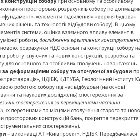
х конструкцій собору
при основному та особливому
виконання просторових розрахунків собору по допмація
а»-«фундамент»-«елементи підсилення»-«верхня будова»
вних рішень та технології відбудови собору). В цьому
лементів системи, оцінка взаємного впливу елементів
сумісної роботи,
дослідження ефективних конструктивни
 новою, розрахунки НДС основи та конструкції собору н
 в роботу існуючих та нових конструкцій, розробка та
ту для основного та особливих сполучень навантажень.
я за деформаціями собору та оточуючої забудови
пр
ектреставрація», НДІБК, КДТУБА, Геологічний інститут КУ
вою роботою собору під час відбудови (на основі
вання та наукових досліджень) спостереження за
дезичні спостереження за переміщеннями частини
ін
, їх перетинами та місцями сполучення старого та нов
и просторових конструкцій бань, покриття перекриття
 інструментальних спостережень).
іри
– виконавці АТ «Київпроект», НДІБК. Передбачалася