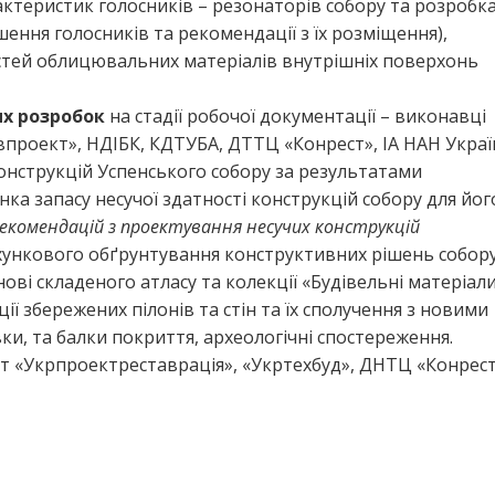
ктеристик голосників – резонаторів собору та розробка
ення голосників та рекомендації з їх розміщення),
тей облицювальних матеріалів внутрішніх поверхонь
х розробок
на стадії робочої документації – виконавці
впроект», НДІБК, КДТУБА, ДТТЦ «Конрест», ІА НАН Украї
конструкцій Успенського собору за результатами
нка запасу несучої здатності конструкцій собору для йог
рекомендацій з проектування несучих конструкцій
хункового обґрунтування конструктивних рішень собору
ові складеного атласу та колекції «Будівельні матеріал
ції збережених пілонів та стін та їх сполучення з новими
ки, та балки покриття, археологічні спостереження.
ут «Укрпроектреставрація», «Укртехбуд», ДНТЦ «Конрест