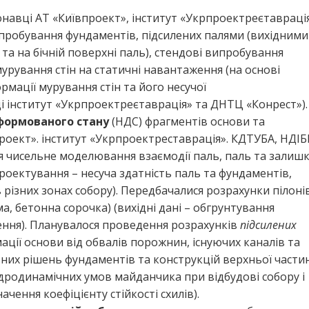
навці АТ «Київпроект», інститут «Укрпроектреєтаврація
пробування фундаментів, підсилених палями (вихідними
та на бічній поверхні паль), стендові випробування
урування стін на статичні навантаження (на основі
мації мурування стін та його несучої
 інститут «Укрпроектреєтаврація» та ДНТЦ «Конрест»).
ормованого стану
(НДС) фрагментів основи та
роект». інститут «Укрпроектреставрація». КДТУБА, НДІБ
ся чисельне моделювання взаємодії паль, паль та залишк
проектування – несуча здатність паль та фундаментів,
 різних зонах собору). Передбачалися розрахунки пілоні
а, бетонна сорочка) (вихідні дані – обгрунтування
ення). Планувалося проведення розрахунків
підсилених
мації основи від обвалів порожнин, існуючих каналів та
них рішень фундаментів та конструкцій верхньої части
ідродинамічних умов майданчика при відбудові собору і
ачення коефіцієнту стійкості схилів).