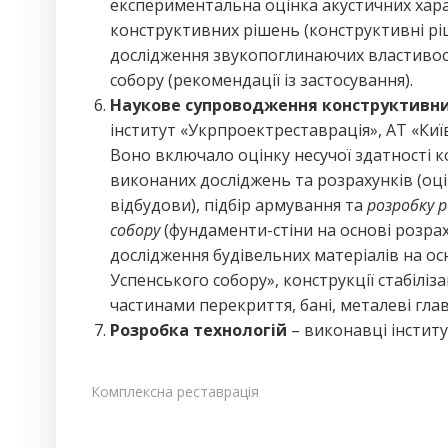
експериментальна оцінка акустичних хара
конструктивних рішень (конструктивні ріш
дослідження звукопоглинаючих властивос
собору (рекомендації із застосування).
Наукове супроводження конструктивни
інститут «Укрпроектреставрація», АТ «Киї
Воно включало оцінку несучої здатності 
виконаних досліджень та розрахунків (оці
відбудови), підбір армування та
розробку 
собору
(фундаменти-стіни на основі розра
дослідження будівельних матеріалів на осн
Успенського собору», конструкції стабіліза
частинами перекриття, бані, металеві глав
Розробка технологій
– виконавці інстит
Комплексна реставрація