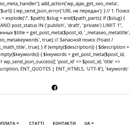
_meta_handler'); add_action('wp_ajax_get_seo_meta',
($url)) { wp_send_json_error('URL не передан'); } // 1. Поиск
 explode('/', $path); $slug = end($path_parts); if ($slug) {
ost_status IN ('publish', 'draft', 'private') LIMIT 1",
анных $title = get_post_meta($post_id, '_metaseo_metatitle',
eo_metakeywords', true); // Запасной поиск (Yoast /
math_title', true); } if (empty($description)) { $description =
 (empty($keywords)) { $keywords = get_post_meta($post_id,
p_send_json_success([ 'post_id' => $post_id, 'title' =>
description, ENT_QUOTES | ENT_HTML5, 'UTF-8'), 'keywords'
ОПЛАТА
СТАТТІ
КОНТАКТИ
UA