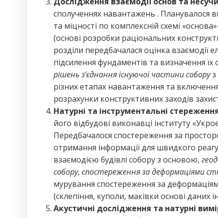
Дослідження взаємодії основ та несучи
сполученнях навантажень . Планувалося 
та міцності по комплексній схемі «основ
(основі розробки раціональних конструкти
розділи передбачалася оцінка взаємодії е
підсилення фундаментів та визначення їх 
рішень з’єднання існуючої частини собору
з
різних етапах навантаження та включення
розрахунки конструктивних заходів захис
Натурні та інструментальні стереженн
його відбудові виконавці інституту «Укро
Передбачалося спостереження за просторо
отримання інформації для швидкого реагу
взаємодією будівлі собору з основою,
гео
собору
,
спостереження за деформаціями ст
мурування спостереження за деформаціям
(склепіння, куполи, маківки основі даних
Акустичні дослідження та натурні вим