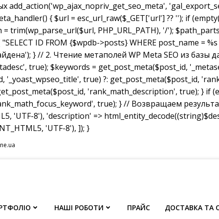
dd_action('wp_ajax_nopriv_get_seo_meta', 'gal_export_seo
handler() { $url = esc_url_raw($_GET['url'] ?? ''); if (empty
th = trim(wp_parse_url($url, PHP_URL_PATH), '/'); $path_parts =
"SELECT ID FROM {$wpdb->posts} WHERE post_name = %s AND p
не найдена'); } // 2. Чтение метаполей WP Meta SEO из базы д
tadesc', true); $keywords = get_post_meta($post_id, '_metas
, '_yoast_wpseo_title', true) ?: get_post_meta($post_id, 'rank_
et_post_meta($post_id, 'rank_math_description', true); } if
ank_math_focus_keyword', true); } // Возвращаем результат w
, 'UTF-8'), 'description' => html_entity_decode((string)$
T_HTML5, 'UTF-8'), ]); }
ine.ua
РТФОЛІО
НАШІ РОБОТИ
ПРАЙС
ДОСТАВКА ТА 