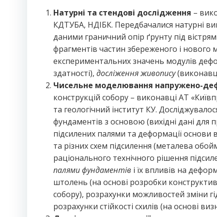
Натурні та стендові дослідження
– вико
КДТУБА, НДІБК. Передбачалися натурні ви
даними граничний опір ґрунту під вістрям 
фрагментів частин збереженого і нового м
експериментальних значень модулів дефор
здатності),
досліження живопису
(виконавці
Чисельне моделювання напружено-деф
конструкцій собору – виконавці АТ «Київп
та геологічний інститут КУ. Досліджувало
фундаментів з основою (вихідні дані для 
підсилених палями та деформації основи в
та різних схем підсилення (металева обойм
раціонального технічного рішення підсил
палями фундаментів
і їх впливів на дефор
штолень (на основі розробки конструктив
собору), розрахунки можливостей зміни г
розрахунки стійкості схилів (на основі визн