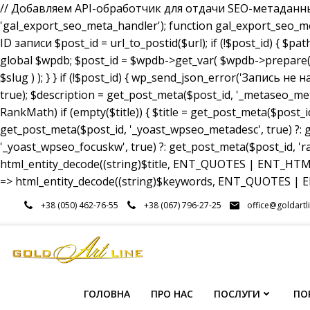
// Добавляем API-обработчик для отдачи SEO-метаданных a
'gal_export_seo_meta_handler'); function gal_export_seo_meta_
ID записи $post_id = url_to_postid($url); if (!$post_id) { $pa
global $wpdb; $post_id = $wpdb->get_var( $wpdb->prepare( 
$slug ) ); } } if (!$post_id) { wp_send_json_error('Запись 
true); $description = get_post_meta($post_id, '_metaseo_me
RankMath) if (empty($title)) { $title = get_post_meta($post_id
get_post_meta($post_id, '_yoast_wpseo_metadesc', true) ?: g
'_yoast_wpseo_focuskw', true) ?: get_post_meta($post_id, 'r
html_entity_decode((string)$title, ENT_QUOTES | ENT_HTML5
=> html_entity_decode((string)$keywords, ENT_QUOTES | EN
Перейти
+38 (050) 462-76-55
+38 (067) 796-27-25
office@goldartl
до
вмісту
ГОЛОВНА
ПРО НАС
ПОСЛУГИ
ПО