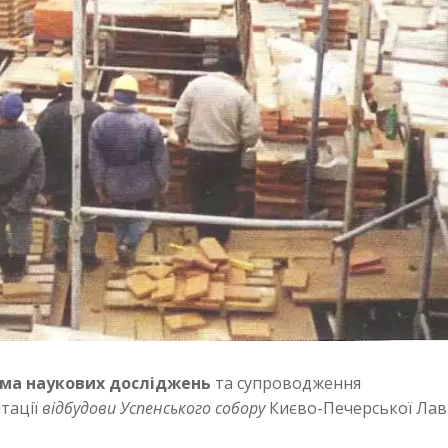
ма наукових досліджень
та супроводження
тації
відбудови Успенського собору
Києво-Печерської Лав