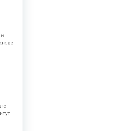
 и
основе
его
итут