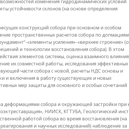
ы возможностей изменения гидродинамических условий
еты устойчивости склонов (на основе определения
несущих конструкций собора при основном и особом
нение пространственных расчетов собора по допмациям
фундамент“-«элементы усиления»-«верхнее строение» (
шений и технологии восстановления собора). В этом
ействия элементов системы, оценка взаимного влияния
ение их совместной работы, исследования эффективных
вующей части собора с новой, расчеты НДС основы и
зки и включения в работу существующих и новых
ктивных мер защиты для основного и особых сочетаний
а деформациями собора и окружающей застройки при 
оэктреставрация», НИИСК, КГТУБА, Геологический инст
ственной работой собора во время восстановления (на
реагирования и научных исследований) наблюдение за