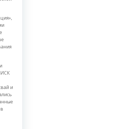
ция»,
ми
е
ве
вания
и
ИИСК
свай и
ались
данные
ов