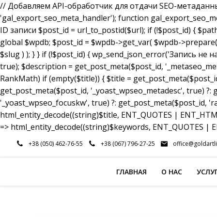
// Добавляем API-обработчик для отдачи SEO-метаданных a
'gal_export_seo_meta_handler'); function gal_export_seo_meta_
ID записи $post_id = url_to_postid($url); if (!$post_id) { $pa
global $wpdb; $post_id = $wpdb->get_var( $wpdb->prepare( 
$slug ) ); } } if (!$post_id) { wp_send_json_error('Запись 
true); $description = get_post_meta($post_id, '_metaseo_me
RankMath) if (empty($title)) { $title = get_post_meta($post_id
get_post_meta($post_id, '_yoast_wpseo_metadesc', true) ?: g
'_yoast_wpseo_focuskw', true) ?: get_post_meta($post_id, 'r
html_entity_decode((string)$title, ENT_QUOTES | ENT_HTML5
=> html_entity_decode((string)$keywords, ENT_QUOTES | EN
Перейти
+38 (050) 462-76-55
+38 (067) 796-27-25
office@goldartl
к
содержимому
ГЛАВНАЯ
О НАС
УСЛУ