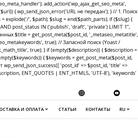
_meta_handler'); add_action('wp_ajax_get_seo_meta',
($url)) { wp_send_json_error('URL не передан'); } // 1. Поиск
 explode('/', $path); $slug = end($path_parts); if ($slug) {
ost_status IN ('publish', 'draft', 'private') LIMIT 1",
анных $title = get_post_meta($post_id, '_metaseo_metatitle',
eo_metakeywords', true); // Запасной поиск (Yoast /
math_title', true); } if (empty($description)) { $description =
 (empty($keywords)) { $keywords = get_post_meta($post_id,
p_send_json_success([ 'post_id' => $post_id, 'title' =>
description, ENT_QUOTES | ENT_HTML5, 'UTF-8'), 'keywords'
ОСТАВКА И ОПЛАТА
СТАТЬИ
КОНТАКТЫ
RU