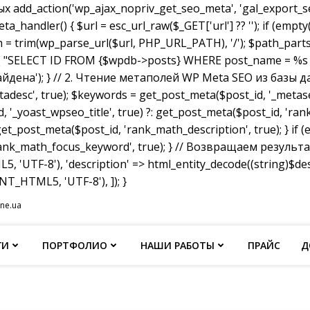
dd_action('wp_ajax_nopriv_get_seo_meta', 'gal_export_seo
handler() { $url = esc_url_raw($_GET['url'] ?? ''); if (empty
th = trim(wp_parse_url($url, PHP_URL_PATH), '/'); $path_parts =
"SELECT ID FROM {$wpdb->posts} WHERE post_name = %s AND p
не найдена'); } // 2. Чтение метаполей WP Meta SEO из базы д
tadesc', true); $keywords = get_post_meta($post_id, '_metas
, '_yoast_wpseo_title', true) ?: get_post_meta($post_id, 'rank_
et_post_meta($post_id, 'rank_math_description', true); } if
ank_math_focus_keyword', true); } // Возвращаем результат w
, 'UTF-8'), 'description' => html_entity_decode((string)$
T_HTML5, 'UTF-8'), ]); }
ine.ua
ГИ
ПОРТФОЛИО
НАШИ РАБОТЫ
ПРАЙС
Д