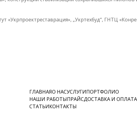
ут «Укрпроектреставрация», „Укртехбуд“, ГНТЦ «Конре
ГЛАВНАЯ
О НАС
УСЛУГИ
ПОРТФОЛИО
НАШИ РАБОТЫ
ПРАЙС
ДОСТАВКА И ОПЛАТ
СТАТЬИ
КОНТАКТЫ