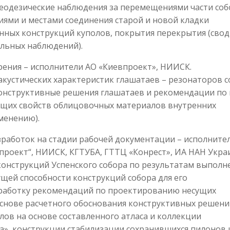
геодезические наблюдения за перемещениями части соб
иями и местами соединения старой и новой кладки
ных конструкций куполов, покрытия перекрытия (свод
альных наблюдений).
рения – исполнители АО «Киевпроект», НИИСК.
кустических характеристик глашатаев – резонаторов с
конструктивные решения глашатаев и рекомендации по 
щих свойств облицовочных материалов внутренних
менению).
работок на стадии рабочей документации – исполните
проект“, НИИСК, КГТУБА, ГТТЦ «Конрест», ИА НАН Укра
конструкций Успенского собора по результатам выполн
ущей способности конструкций собора для его
зработку рекомендаций по проектированию несущих
основе расчетного обоснования конструктивных решен
лов на основе составленного атласа и коллекции
», конструкции стабилизации сохранившихся пилонов 