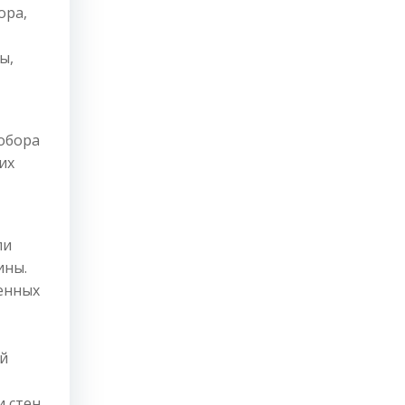
ора,
ы,
обора
их
ли
ины.
енных
ий
и стен