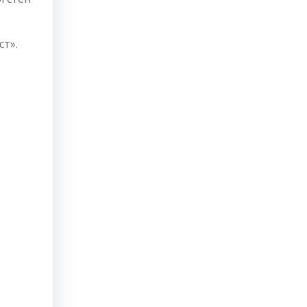
ст».
А