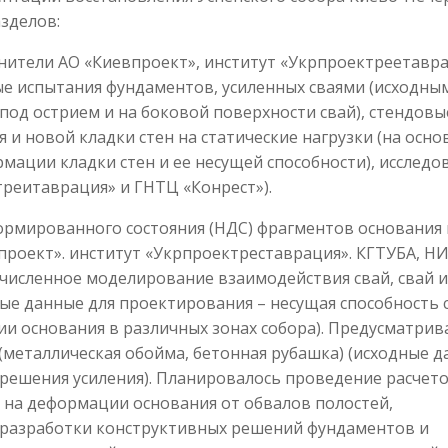
зделов:
нители АО «Киевпроект», институт «Укрпроектреетавра
е испытания фундаментов, усиленных сваями (исходны
од острием и на боковой поверхности свай), стендовы
и новой кладки стен на статические нагрузки (на осно
ации кладки стен и ее несущей способности), исследо
реитаврация» и ГНТЦ «Конрест»).
рмированного состояния (НДС) фрагментов основания 
проект». институт «Укрпроектреставрация». КГТУБА, Н
 численное моделирование взаимодействия свай, свай и
ые данные для проектирования – несущая способность 
и основания в различных зонах собора). Предусматрив
 (металлическая обойма, бетонная рубашка) (исходные 
решения усиления). Планировалось проведение расчет
 на деформации основания от обвалов полостей,
 разработки конструктивных решений фундаментов и