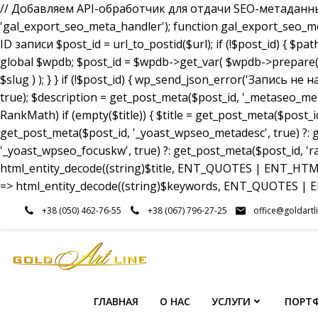
// Добавляем API-обработчик для отдачи SEO-метаданных a
'gal_export_seo_meta_handler'); function gal_export_seo_meta_
ID записи $post_id = url_to_postid($url); if (!$post_id) { $pa
global $wpdb; $post_id = $wpdb->get_var( $wpdb->prepare( 
$slug ) ); } } if (!$post_id) { wp_send_json_error('Запись 
true); $description = get_post_meta($post_id, '_metaseo_me
RankMath) if (empty($title)) { $title = get_post_meta($post_id
get_post_meta($post_id, '_yoast_wpseo_metadesc', true) ?: g
'_yoast_wpseo_focuskw', true) ?: get_post_meta($post_id, 'r
html_entity_decode((string)$title, ENT_QUOTES | ENT_HTML5
=> html_entity_decode((string)$keywords, ENT_QUOTES | EN
Перейти
+38 (050) 462-76-55
+38 (067) 796-27-25
office@goldartl
к
содержимому
ГЛАВНАЯ
О НАС
УСЛУГИ
ПОРТ