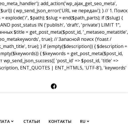
_meta_handler'); add_action('wp_ajax_get_seo_meta',
($url)) { wp_send_json_error('URL не передан'); } // 1. Поиск
 explode('/', $path); $slug = end($path_parts); if ($slug) {
ost_status IN ('publish', 'draft', 'private') LIMIT 1",
анных $title = get_post_meta($post_id, '_metaseo_metatitle',
eo_metakeywords', true); // Запасной поиск (Yoast /
math_title', true); } if (empty($description)) { $description =
 (empty($keywords)) { $keywords = get_post_meta($post_id,
p_send_json_success([ 'post_id' => $post_id, 'title' =>
description, ENT_QUOTES | ENT_HTML5, 'UTF-8'), 'keywords'
ЛАТА
СТАТЬИ
КОНТАКТЫ
RU