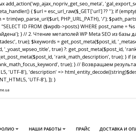
dd_action('wp_ajax_nopriv_get_seo_meta', 'gal_export_seo
handler() { $url = esc_url_raw($_GET['url'] ?? ''); if (empty
th = trim(wp_parse_url($url, PHP_URL_PATH), '/'); $path_parts =
"SELECT ID FROM {$wpdb->posts} WHERE post_name = %s AND p
не найдена'); } // 2. Чтение метаполей WP Meta SEO из базы д
tadesc', true); $keywords = get_post_meta($post_id, '_metas
, '_yoast_wpseo_title', true) ?: get_post_meta($post_id, 'rank_
et_post_meta($post_id, 'rank_math_description', true); } if
ank_math_focus_keyword', true); } // Возвращаем результат w
, 'UTF-8'), 'description' => html_entity_decode((string)$
T_HTML5, 'UTF-8'), ]); }
ine.ua
ФОЛИО
НАШИ РАБОТЫ
ПРАЙС
ДОСТАВКА И ОП