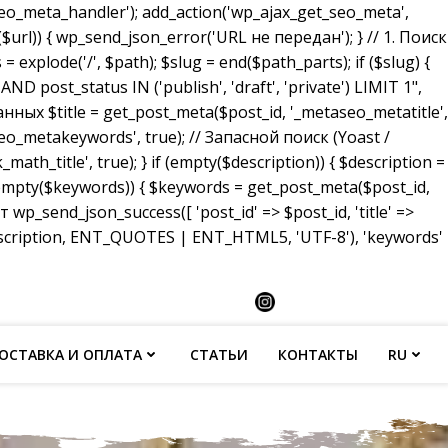
_meta_handler'); add_action('wp_ajax_get_seo_meta',
($url)) { wp_send_json_error('URL не передан'); } // 1. Поиск
 explode('/', $path); $slug = end($path_parts); if ($slug) {
ost_status IN ('publish', 'draft', 'private') LIMIT 1",
анных $title = get_post_meta($post_id, '_metaseo_metatitle',
eo_metakeywords', true); // Запасной поиск (Yoast /
math_title', true); } if (empty($description)) { $description =
 (empty($keywords)) { $keywords = get_post_meta($post_id,
p_send_json_success([ 'post_id' => $post_id, 'title' =>
description, ENT_QUOTES | ENT_HTML5, 'UTF-8'), 'keywords'
ОСТАВКА И ОПЛАТА
СТАТЬИ
КОНТАКТЫ
RU