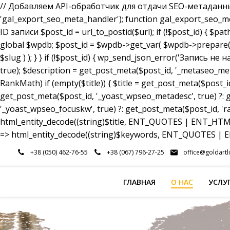
// Добавляем API-обработчик для отдачи SEO-метаданных a
'gal_export_seo_meta_handler'); function gal_export_seo_meta_
ID записи $post_id = url_to_postid($url); if (!$post_id) { $pa
global $wpdb; $post_id = $wpdb->get_var( $wpdb->prepare( 
$slug ) ); } } if (!$post_id) { wp_send_json_error('Запись 
true); $description = get_post_meta($post_id, '_metaseo_me
RankMath) if (empty($title)) { $title = get_post_meta($post_id
get_post_meta($post_id, '_yoast_wpseo_metadesc', true) ?: g
'_yoast_wpseo_focuskw', true) ?: get_post_meta($post_id, 'r
html_entity_decode((string)$title, ENT_QUOTES | ENT_HTML5
=> html_entity_decode((string)$keywords, ENT_QUOTES | EN
Перейти
+38 (050) 462-76-55
+38 (067) 796-27-25
office@goldartl
к
содержимому
ГЛАВНАЯ
О НАС
УСЛУ