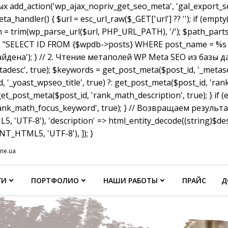
dd_action('wp_ajax_nopriv_get_seo_meta', 'gal_export_seo
handler() { $url = esc_url_raw($_GET['url'] ?? ''); if (empty
th = trim(wp_parse_url($url, PHP_URL_PATH), '/'); $path_parts =
"SELECT ID FROM {$wpdb->posts} WHERE post_name = %s AND p
не найдена'); } // 2. Чтение метаполей WP Meta SEO из базы д
tadesc', true); $keywords = get_post_meta($post_id, '_metas
, '_yoast_wpseo_title', true) ?: get_post_meta($post_id, 'rank_
et_post_meta($post_id, 'rank_math_description', true); } if
ank_math_focus_keyword', true); } // Возвращаем результат w
, 'UTF-8'), 'description' => html_entity_decode((string)$
T_HTML5, 'UTF-8'), ]); }
ine.ua
ГИ
ПОРТФОЛИО
НАШИ РАБОТЫ
ПРАЙС
Д