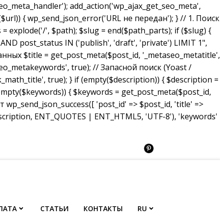
_meta_handler'); add_action('wp_ajax_get_seo_meta',
($url)) { wp_send_json_error('URL не передан'); } // 1. Поиск
 explode('/', $path); $slug = end($path_parts); if ($slug) {
ost_status IN ('publish', 'draft', 'private') LIMIT 1",
анных $title = get_post_meta($post_id, '_metaseo_metatitle',
eo_metakeywords', true); // Запасной поиск (Yoast /
math_title', true); } if (empty($description)) { $description =
 (empty($keywords)) { $keywords = get_post_meta($post_id,
p_send_json_success([ 'post_id' => $post_id, 'title' =>
description, ENT_QUOTES | ENT_HTML5, 'UTF-8'), 'keywords'
ЛАТА
СТАТЬИ
КОНТАКТЫ
RU