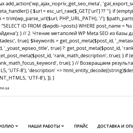
dd_action('wp_ajax_nopriv_get_seo_meta', 'gal_export_seo
handler() { $url = esc_url_raw($_GET['url'] ?? ''); if (empty
th = trim(wp_parse_url($url, PHP_URL_PATH), '/'); $path_parts =
"SELECT ID FROM {$wpdb->posts} WHERE post_name = %s AND p
не найдена'); } // 2. Чтение метаполей WP Meta SEO из базы д
tadesc', true); $keywords = get_post_meta($post_id, '_metas
, '_yoast_wpseo_title', true) ?: get_post_meta($post_id, 'rank_
et_post_meta($post_id, 'rank_math_description', true); } if
ank_math_focus_keyword', true); } // Возвращаем результат w
, 'UTF-8'), 'description' => html_entity_decode((string)$
T_HTML5, 'UTF-8'), ]); }
ine.ua
ФОЛИО
НАШИ РАБОТЫ
ПРАЙС
ДОСТАВКА И ОП