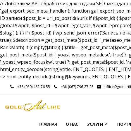
// Добавляем API-обработчик для отдачи SEO-метаданных a
'gal_export_seo_meta_handler'); function gal_export_seo_meta_
ID записи $post_id = url_to_postid($url); if (!$post_id) { $pa
global $wpdb; $post_id = $wpdb->get_var( $wpdb->prepare( 
$slug ) ); } } if (!$post_id) { wp_send_json_error('Запись 
true); $description = get_post_meta($post_id, '_metaseo_me
RankMath) if (empty($title)) { $title = get_post_meta($post_id
get_post_meta($post_id, '_yoast_wpseo_metadesc', true) ?: g
'_yoast_wpseo_focuskw', true) ?: get_post_meta($post_id, 'r
html_entity_decode((string)$title, ENT_QUOTES | ENT_HTML5
=> html_entity_decode((string)$keywords, ENT_QUOTES | EN
Перейти
+38 (050) 462-76-55
+38 (067) 796-27-25
office@goldartl
к
содержимому
ГЛАВНАЯ
О НАС
УСЛУГИ
ПОРТ