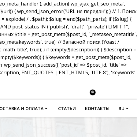
_meta_handler'); add_action('wp_ajax_get_seo_meta',
($url)) { wp_send_json_error('URL не передан'); } // 1. Поиск
 explode('/', $path); $slug = end($path_parts); if ($slug) {
ost_status IN ('publish', 'draft', 'private') LIMIT 1",
анных $title = get_post_meta($post_id, '_metaseo_metatitle',
eo_metakeywords', true); // Запасной поиск (Yoast /
math_title', true); } if (empty($description)) { $description =
 (empty($keywords)) { $keywords = get_post_meta($post_id,
p_send_json_success([ 'post_id' => $post_id, 'title' =>
description, ENT_QUOTES | ENT_HTML5, 'UTF-8'), 'keywords'
ОСТАВКА И ОПЛАТА
СТАТЬИ
КОНТАКТЫ
RU