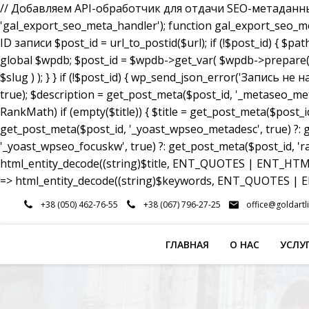
// Добавляем API-обработчик для отдачи SEO-метаданных a
'gal_export_seo_meta_handler'); function gal_export_seo_meta_
ID записи $post_id = url_to_postid($url); if (!$post_id) { $pa
global $wpdb; $post_id = $wpdb->get_var( $wpdb->prepare( 
$slug ) ); } } if (!$post_id) { wp_send_json_error('Запись 
true); $description = get_post_meta($post_id, '_metaseo_me
RankMath) if (empty($title)) { $title = get_post_meta($post_id
get_post_meta($post_id, '_yoast_wpseo_metadesc', true) ?: g
'_yoast_wpseo_focuskw', true) ?: get_post_meta($post_id, 'r
html_entity_decode((string)$title, ENT_QUOTES | ENT_HTML5
=> html_entity_decode((string)$keywords, ENT_QUOTES | EN
Перейти
+38 (050) 462-76-55
+38 (067) 796-27-25
office@goldartl
к
содержимому
ГЛАВНАЯ
О НАС
УСЛУ