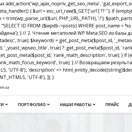
dd_action('wp_ajax_nopriv_get_seo_meta', 'gal_export_seo
handler() { $url = esc_url_raw($_GET['url'] ?? ''); if (empty
th = trim(wp_parse_url($url, PHP_URL_PATH), '/'); $path_parts =
"SELECT ID FROM {$wpdb->posts} WHERE post_name = %s AND p
не найдена'); } // 2. Чтение метаполей WP Meta SEO из базы д
tadesc', true); $keywords = get_post_meta($post_id, '_metas
, '_yoast_wpseo_title', true) ?: get_post_meta($post_id, 'rank_
et_post_meta($post_id, 'rank_math_description', true); } if
ank_math_focus_keyword', true); } // Возвращаем результат w
, 'UTF-8'), 'description' => html_entity_decode((string)$
T_HTML5, 'UTF-8'), ]); }
ine.ua
ГИ
ПОРТФОЛИО
НАШИ РАБОТЫ
ПРАЙС
Д