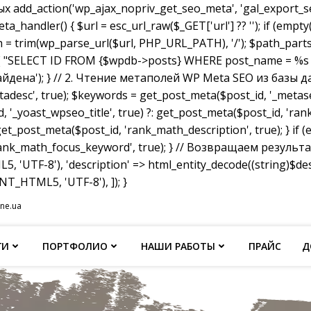
dd_action('wp_ajax_nopriv_get_seo_meta', 'gal_export_seo
handler() { $url = esc_url_raw($_GET['url'] ?? ''); if (empty
th = trim(wp_parse_url($url, PHP_URL_PATH), '/'); $path_parts =
"SELECT ID FROM {$wpdb->posts} WHERE post_name = %s AND p
не найдена'); } // 2. Чтение метаполей WP Meta SEO из базы д
tadesc', true); $keywords = get_post_meta($post_id, '_metas
, '_yoast_wpseo_title', true) ?: get_post_meta($post_id, 'rank_
et_post_meta($post_id, 'rank_math_description', true); } if
ank_math_focus_keyword', true); } // Возвращаем результат w
, 'UTF-8'), 'description' => html_entity_decode((string)$
T_HTML5, 'UTF-8'), ]); }
ine.ua
ГИ
ПОРТФОЛИО
НАШИ РАБОТЫ
ПРАЙС
Д