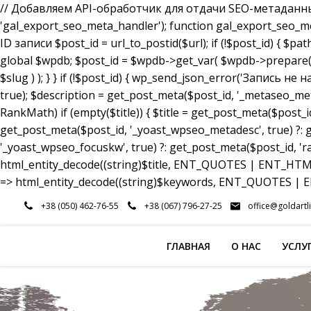
// Добавляем API-обработчик для отдачи SEO-метаданных a
'gal_export_seo_meta_handler'); function gal_export_seo_meta_
ID записи $post_id = url_to_postid($url); if (!$post_id) { $pa
global $wpdb; $post_id = $wpdb->get_var( $wpdb->prepare( 
$slug ) ); } } if (!$post_id) { wp_send_json_error('Запись 
true); $description = get_post_meta($post_id, '_metaseo_me
RankMath) if (empty($title)) { $title = get_post_meta($post_id
get_post_meta($post_id, '_yoast_wpseo_metadesc', true) ?: g
'_yoast_wpseo_focuskw', true) ?: get_post_meta($post_id, 'r
html_entity_decode((string)$title, ENT_QUOTES | ENT_HTML5
=> html_entity_decode((string)$keywords, ENT_QUOTES | EN
Перейти
+38 (050) 462-76-55
+38 (067) 796-27-25
office@goldartl
к
содержимому
ГЛАВНАЯ
О НАС
УСЛУ