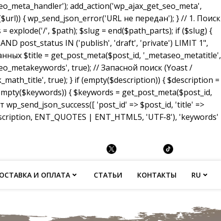
_meta_handler'); add_action('wp_ajax_get_seo_meta',
($url)) { wp_send_json_error('URL не передан'); } // 1. Поиск
 explode('/', $path); $slug = end($path_parts); if ($slug) {
ost_status IN ('publish', 'draft', 'private') LIMIT 1",
анных $title = get_post_meta($post_id, '_metaseo_metatitle',
eo_metakeywords', true); // Запасной поиск (Yoast /
math_title', true); } if (empty($description)) { $description =
 (empty($keywords)) { $keywords = get_post_meta($post_id,
p_send_json_success([ 'post_id' => $post_id, 'title' =>
description, ENT_QUOTES | ENT_HTML5, 'UTF-8'), 'keywords'
ОСТАВКА И ОПЛАТА
СТАТЬИ
КОНТАКТЫ
RU