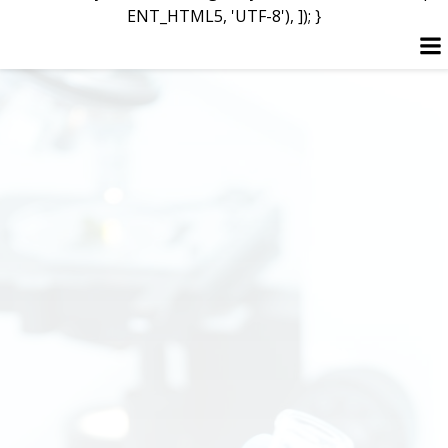
ENT_HTML5, 'UTF-8'), ]); }
Перейти
к
содержимому