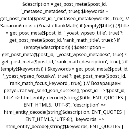
$description = get_post_meta($post_id,
'_metaseo_metadesc', true); $keywords =
get_post_meta($post_id, '_metaseo_metakeywords', true); //
Запасной поиск (Yoast / RankMath) if (empty($title)) { $title
= get_post_meta($post_id, '_yoast_wpseo_title', true) ?:
get_post_meta($post_id, 'rank_math_title', true); } if
(empty($description)) { $description =
get_post_meta($post_id, '_yoast_wpseo_metadesc', true) ?:
get_post_meta($post_id, 'rank_math_description', true); } if
(empty($keywords)) { $keywords = get_post_meta($post_id,
'_yoast_wpseo_focuskw', true) ?: get_post_meta($post_id,
'rank_math_focus_keyword', true); } // Возвращаем
результат wp_send_json_success([ 'post_id' => $post_id,
'title' => html_entity_decode((string)$title, ENT_QUOTES |
ENT_HTML5, 'UTF-8'), 'description' =>
html_entity_decode((string)$description, ENT_QUOTES |
ENT_HTML5, 'UTF-8'), 'keywords' =>
html_entity_decode((string)$keywords, ENT_QUOTES |