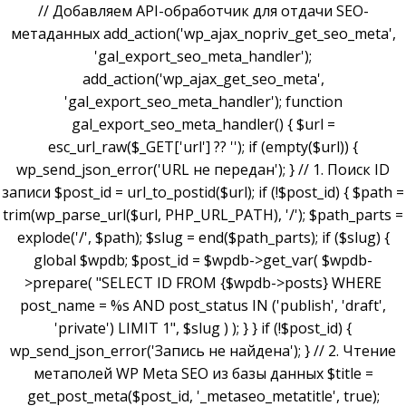
// Добавляем API-обработчик для отдачи SEO-
метаданных add_action('wp_ajax_nopriv_get_seo_meta',
'gal_export_seo_meta_handler');
add_action('wp_ajax_get_seo_meta',
'gal_export_seo_meta_handler'); function
gal_export_seo_meta_handler() { $url =
esc_url_raw($_GET['url'] ?? ''); if (empty($url)) {
wp_send_json_error('URL не передан'); } // 1. Поиск ID
записи $post_id = url_to_postid($url); if (!$post_id) { $path =
trim(wp_parse_url($url, PHP_URL_PATH), '/'); $path_parts =
explode('/', $path); $slug = end($path_parts); if ($slug) {
global $wpdb; $post_id = $wpdb->get_var( $wpdb-
>prepare( "SELECT ID FROM {$wpdb->posts} WHERE
post_name = %s AND post_status IN ('publish', 'draft',
'private') LIMIT 1", $slug ) ); } } if (!$post_id) {
wp_send_json_error('Запись не найдена'); } // 2. Чтение
метаполей WP Meta SEO из базы данных $title =
get_post_meta($post_id, '_metaseo_metatitle', true);