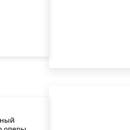
ьный
р оперы