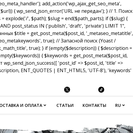
_meta_handler'); add_action('wp_ajax_get_seo_meta',
($url)) { wp_send_json_error('URL не передан'); } // 1. Поиск
 explode('/', $path); $slug = end($path_parts); if ($slug) {
ost_status IN ('publish', 'draft', 'private') LIMIT 1",
анных $title = get_post_meta($post_id, '_metaseo_metatitle',
eo_metakeywords', true); // Запасной поиск (Yoast /
math_title', true); } if (empty($description)) { $description =
 (empty($keywords)) { $keywords = get_post_meta($post_id,
p_send_json_success([ 'post_id' => $post_id, 'title' =>
description, ENT_QUOTES | ENT_HTML5, 'UTF-8'), 'keywords'
ОСТАВКА И ОПЛАТА
СТАТЬИ
КОНТАКТЫ
RU