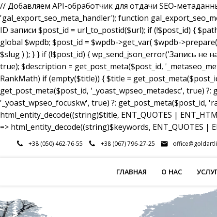
// Добавляем API-обработчик для отдачи SEO-метаданных a
'gal_export_seo_meta_handler'); function gal_export_seo_meta_
ID записи $post_id = url_to_postid($url); if (!$post_id) { $pa
global $wpdb; $post_id = $wpdb->get_var( $wpdb->prepare( 
$slug ) ); } } if (!$post_id) { wp_send_json_error('Запись 
true); $description = get_post_meta($post_id, '_metaseo_me
RankMath) if (empty($title)) { $title = get_post_meta($post_id
get_post_meta($post_id, '_yoast_wpseo_metadesc', true) ?: g
'_yoast_wpseo_focuskw', true) ?: get_post_meta($post_id, 'r
html_entity_decode((string)$title, ENT_QUOTES | ENT_HTML5
=> html_entity_decode((string)$keywords, ENT_QUOTES | EN
Перейти
+38 (050) 462-76-55
+38 (067) 796-27-25
office@goldartl
к
содержимому
ГЛАВНАЯ
О НАС
УСЛУ