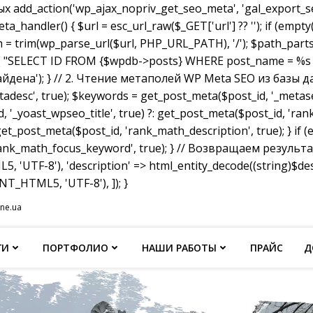
dd_action('wp_ajax_nopriv_get_seo_meta', 'gal_export_seo
handler() { $url = esc_url_raw($_GET['url'] ?? ''); if (empty
th = trim(wp_parse_url($url, PHP_URL_PATH), '/'); $path_parts =
"SELECT ID FROM {$wpdb->posts} WHERE post_name = %s AND p
не найдена'); } // 2. Чтение метаполей WP Meta SEO из базы д
tadesc', true); $keywords = get_post_meta($post_id, '_metas
, '_yoast_wpseo_title', true) ?: get_post_meta($post_id, 'rank_
et_post_meta($post_id, 'rank_math_description', true); } if
ank_math_focus_keyword', true); } // Возвращаем результат w
, 'UTF-8'), 'description' => html_entity_decode((string)$
T_HTML5, 'UTF-8'), ]); }
ine.ua
ГИ
ПОРТФОЛИО
НАШИ РАБОТЫ
ПРАЙС
Д