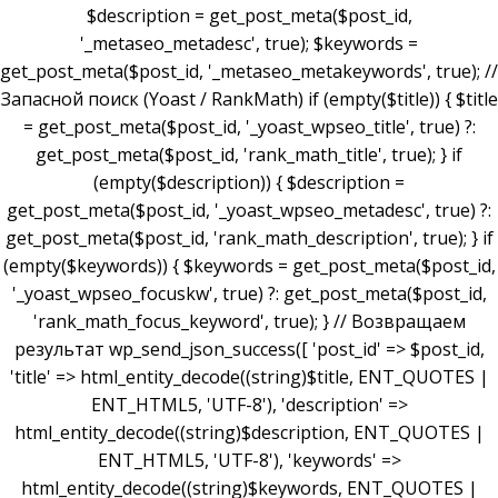
$description = get_post_meta($post_id,
'_metaseo_metadesc', true); $keywords =
get_post_meta($post_id, '_metaseo_metakeywords', true); //
Запасной поиск (Yoast / RankMath) if (empty($title)) { $title
= get_post_meta($post_id, '_yoast_wpseo_title', true) ?:
get_post_meta($post_id, 'rank_math_title', true); } if
(empty($description)) { $description =
get_post_meta($post_id, '_yoast_wpseo_metadesc', true) ?:
get_post_meta($post_id, 'rank_math_description', true); } if
(empty($keywords)) { $keywords = get_post_meta($post_id,
'_yoast_wpseo_focuskw', true) ?: get_post_meta($post_id,
'rank_math_focus_keyword', true); } // Возвращаем
результат wp_send_json_success([ 'post_id' => $post_id,
'title' => html_entity_decode((string)$title, ENT_QUOTES |
ENT_HTML5, 'UTF-8'), 'description' =>
html_entity_decode((string)$description, ENT_QUOTES |
ENT_HTML5, 'UTF-8'), 'keywords' =>
html_entity_decode((string)$keywords, ENT_QUOTES |