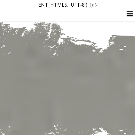
ENT_HTML5, 'UTF-8'), ]); }
Перейти
к
содержимому