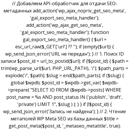
// Добавляем API-обработчик для отдачи SEO-
метаданных add_action('wp_ajax_nopriv_get_seo_meta',
'gal_export_seo_meta_handler');
add_action('wp_ajax_get_seo_meta',
'gal_export_seo_meta_handler'); function
gal_export_seo_meta_handler() { $url =
esc_url_raw($_GET['url'] ?? ''); if (empty($url)) {
wp_send_json_error('URL не передан'); } // 1. Поиск ID
записи $post_id = url_to_postid($url); if (!$post_id) { $path =
trim(wp_parse_url($url, PHP_URL_PATH), '/'); $path_parts =
explode('/', $path); $slug = end($path_parts); if ($slug) {
global $wpdb; $post_id = $wpdb->get_var( $wpdb-
>prepare( "SELECT ID FROM {$wpdb->posts} WHERE
post_name = %s AND post_status IN ('publish', 'draft',
'private') LIMIT 1", $slug ) ); } } if (!$post_id) {
wp_send_json_error('Запись не найдена'); } // 2. Чтение
метаполей WP Meta SEO из базы данных $title =
get_post_meta($post_id, '_metaseo_metatitle', true);