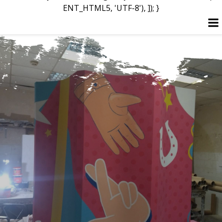
ENT_HTML5, 'UTF-8'), ]); }
Перейти
к
содержимому