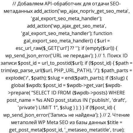
// Добавляем API-обработчик для отдачи SEO-
метаданных add_action('wp_ajax_nopriv_get_seo_meta',
'gal_export_seo_meta_handler');
add_action('wp_ajax_get_seo_meta',
'gal_export_seo_meta_handler'); function
gal_export_seo_meta_handler() { $url =
esc_url_raw($_GET['url'] ?? ''); if (empty($url)) {
wp_send_json_error('URL не передан'); } // 1. Поиск ID
записи $post_id = url_to_postid($url); if (!$post_id) { $path =
trim(wp_parse_url($url, PHP_URL_PATH), '/'); $path_parts =
explode('/', $path); $slug = end($path_parts); if ($slug) {
global $wpdb; $post_id = $wpdb->get_var( $wpdb-
>prepare( "SELECT ID FROM {$wpdb->posts} WHERE
post_name = %s AND post_status IN ('publish', 'draft',
'private') LIMIT 1", $slug ) ); } } if (!$post_id) {
wp_send_json_error('Запись не найдена'); } // 2. Чтение
метаполей WP Meta SEO из базы данных $title =
get_post_meta($post_id, '_metaseo_metatitle', true);