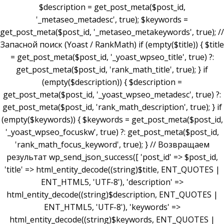
$description = get_post_meta($post_id,
'_metaseo_metadesc', true); $keywords =
get_post_meta($post_id, '_metaseo_metakeywords', true); //
Запасной поиск (Yoast / RankMath) if (empty($title)) { $title
= get_post_meta($post_id, '_yoast_wpseo_title', true) ?:
get_post_meta($post_id, 'rank_math_title', true); } if
(empty($description)) { $description =
get_post_meta($post_id, '_yoast_wpseo_metadesc', true) ?:
get_post_meta($post_id, 'rank_math_description', true); } if
(empty($keywords)) { $keywords = get_post_meta($post_id,
'_yoast_wpseo_focuskw', true) ?: get_post_meta($post_id,
'rank_math_focus_keyword', true); } // Возвращаем
результат wp_send_json_success([ 'post_id' => $post_id,
'title' => html_entity_decode((string)$title, ENT_QUOTES |
ENT_HTML5, 'UTF-8'), 'description' =>
html_entity_decode((string)$description, ENT_QUOTES |
ENT_HTML5, 'UTF-8'), 'keywords' =>
html_entity_decode((string)$keywords, ENT_QUOTES |