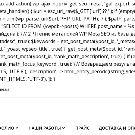
dd_action('wp_ajax_nopriv_get_seo_meta', 'gal_export_seo
handler() { $url = esc_url_raw($_GET['url'] ?? ''); if (empty
th = trim(wp_parse_url($url, PHP_URL_PATH), '/'); $path_parts =
"SELECT ID FROM {$wpdb->posts} WHERE post_name = %s AND p
не найдена'); } // 2. Чтение метаполей WP Meta SEO из базы д
tadesc', true); $keywords = get_post_meta($post_id, '_metas
, '_yoast_wpseo_title', true) ?: get_post_meta($post_id, 'rank_
et_post_meta($post_id, 'rank_math_description', true); } if
ank_math_focus_keyword', true); } // Возвращаем результат w
, 'UTF-8'), 'description' => html_entity_decode((string)$
T_HTML5, 'UTF-8'), ]); }
ine.ua
ФОЛИО
НАШИ РАБОТЫ
ПРАЙС
ДОСТАВКА И ОП