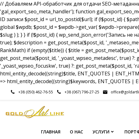
// Добавляем API-обработчик для отдачи SEO-метаданных a
'gal_export_seo_meta_handler'); function gal_export_seo_meta_
ID записи $post_id = url_to_postid($url); if (!$post_id) { $pa
global $wpdb; $post_id = $wpdb->get_var( $wpdb->prepare( 
$slug ) ); } } if (!$post_id) { wp_send_json_error('Запись 
true); $description = get_post_meta($post_id, '_metaseo_me
RankMath) if (empty($title)) { $title = get_post_meta($post_id
get_post_meta($post_id, '_yoast_wpseo_metadesc', true) ?: g
'_yoast_wpseo_focuskw', true) ?: get_post_meta($post_id, 'r
html_entity_decode((string)$title, ENT_QUOTES | ENT_HTML5
=> html_entity_decode((string)$keywords, ENT_QUOTES | EN
Перейти
+38 (050) 462-76-55
+38 (067) 796-27-25
office@goldartl
к
содержимому
ГЛАВНАЯ
О НАС
УСЛУГИ
ПОРТ