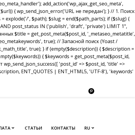
_meta_handler'); add_action('wp_ajax_get_seo_meta',
($url)) { wp_send_json_error('URL не передан'); } // 1. Поиск
 explode('/', $path); $slug = end($path_parts); if ($slug) {
ost_status IN ('publish', 'draft', 'private') LIMIT 1",
анных $title = get_post_meta($post_id, '_metaseo_metatitle',
eo_metakeywords', true); // Запасной поиск (Yoast /
math_title', true); } if (empty($description)) { $description =
 (empty($keywords)) { $keywords = get_post_meta($post_id,
p_send_json_success([ 'post_id' => $post_id, 'title' =>
description, ENT_QUOTES | ENT_HTML5, 'UTF-8'), 'keywords'
ЛАТА
СТАТЬИ
КОНТАКТЫ
RU