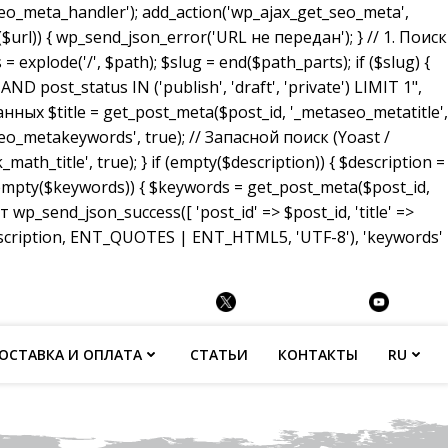
_meta_handler'); add_action('wp_ajax_get_seo_meta',
($url)) { wp_send_json_error('URL не передан'); } // 1. Поиск
 explode('/', $path); $slug = end($path_parts); if ($slug) {
ost_status IN ('publish', 'draft', 'private') LIMIT 1",
анных $title = get_post_meta($post_id, '_metaseo_metatitle',
eo_metakeywords', true); // Запасной поиск (Yoast /
math_title', true); } if (empty($description)) { $description =
 (empty($keywords)) { $keywords = get_post_meta($post_id,
p_send_json_success([ 'post_id' => $post_id, 'title' =>
description, ENT_QUOTES | ENT_HTML5, 'UTF-8'), 'keywords'
ОСТАВКА И ОПЛАТА
СТАТЬИ
КОНТАКТЫ
RU