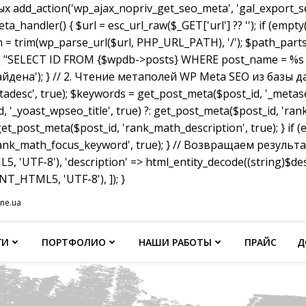
dd_action('wp_ajax_nopriv_get_seo_meta', 'gal_export_seo
handler() { $url = esc_url_raw($_GET['url'] ?? ''); if (empty
th = trim(wp_parse_url($url, PHP_URL_PATH), '/'); $path_parts =
"SELECT ID FROM {$wpdb->posts} WHERE post_name = %s AND p
не найдена'); } // 2. Чтение метаполей WP Meta SEO из базы д
tadesc', true); $keywords = get_post_meta($post_id, '_metas
, '_yoast_wpseo_title', true) ?: get_post_meta($post_id, 'rank_
et_post_meta($post_id, 'rank_math_description', true); } if
ank_math_focus_keyword', true); } // Возвращаем результат w
, 'UTF-8'), 'description' => html_entity_decode((string)$
T_HTML5, 'UTF-8'), ]); }
ine.ua
ГИ
ПОРТФОЛИО
НАШИ РАБОТЫ
ПРАЙС
Д