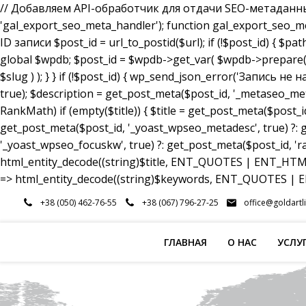
// Добавляем API-обработчик для отдачи SEO-метаданных a
'gal_export_seo_meta_handler'); function gal_export_seo_meta_
ID записи $post_id = url_to_postid($url); if (!$post_id) { $pa
global $wpdb; $post_id = $wpdb->get_var( $wpdb->prepare( 
$slug ) ); } } if (!$post_id) { wp_send_json_error('Запись 
true); $description = get_post_meta($post_id, '_metaseo_me
RankMath) if (empty($title)) { $title = get_post_meta($post_id
get_post_meta($post_id, '_yoast_wpseo_metadesc', true) ?: g
'_yoast_wpseo_focuskw', true) ?: get_post_meta($post_id, 'r
html_entity_decode((string)$title, ENT_QUOTES | ENT_HTML5
=> html_entity_decode((string)$keywords, ENT_QUOTES | EN
Перейти
+38 (050) 462-76-55
+38 (067) 796-27-25
office@goldartl
к
содержимому
ГЛАВНАЯ
О НАС
УСЛУ