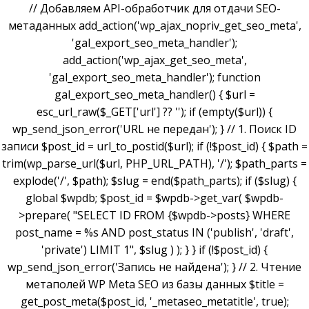
// Добавляем API-обработчик для отдачи SEO-
метаданных add_action('wp_ajax_nopriv_get_seo_meta',
'gal_export_seo_meta_handler');
add_action('wp_ajax_get_seo_meta',
'gal_export_seo_meta_handler'); function
gal_export_seo_meta_handler() { $url =
esc_url_raw($_GET['url'] ?? ''); if (empty($url)) {
wp_send_json_error('URL не передан'); } // 1. Поиск ID
записи $post_id = url_to_postid($url); if (!$post_id) { $path =
trim(wp_parse_url($url, PHP_URL_PATH), '/'); $path_parts =
explode('/', $path); $slug = end($path_parts); if ($slug) {
global $wpdb; $post_id = $wpdb->get_var( $wpdb-
>prepare( "SELECT ID FROM {$wpdb->posts} WHERE
post_name = %s AND post_status IN ('publish', 'draft',
'private') LIMIT 1", $slug ) ); } } if (!$post_id) {
wp_send_json_error('Запись не найдена'); } // 2. Чтение
метаполей WP Meta SEO из базы данных $title =
get_post_meta($post_id, '_metaseo_metatitle', true);