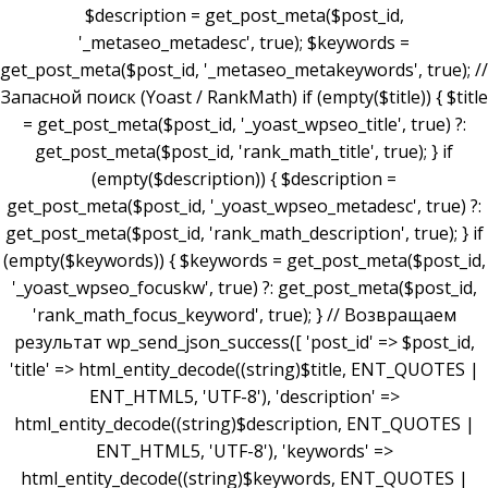
$description = get_post_meta($post_id,
'_metaseo_metadesc', true); $keywords =
get_post_meta($post_id, '_metaseo_metakeywords', true); //
Запасной поиск (Yoast / RankMath) if (empty($title)) { $title
= get_post_meta($post_id, '_yoast_wpseo_title', true) ?:
get_post_meta($post_id, 'rank_math_title', true); } if
(empty($description)) { $description =
get_post_meta($post_id, '_yoast_wpseo_metadesc', true) ?:
get_post_meta($post_id, 'rank_math_description', true); } if
(empty($keywords)) { $keywords = get_post_meta($post_id,
'_yoast_wpseo_focuskw', true) ?: get_post_meta($post_id,
'rank_math_focus_keyword', true); } // Возвращаем
результат wp_send_json_success([ 'post_id' => $post_id,
'title' => html_entity_decode((string)$title, ENT_QUOTES |
ENT_HTML5, 'UTF-8'), 'description' =>
html_entity_decode((string)$description, ENT_QUOTES |
ENT_HTML5, 'UTF-8'), 'keywords' =>
html_entity_decode((string)$keywords, ENT_QUOTES |