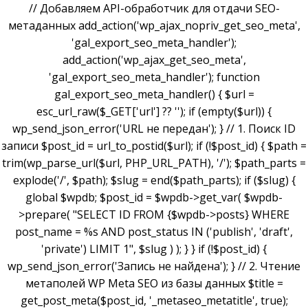
// Добавляем API-обработчик для отдачи SEO-
метаданных add_action('wp_ajax_nopriv_get_seo_meta',
'gal_export_seo_meta_handler');
add_action('wp_ajax_get_seo_meta',
'gal_export_seo_meta_handler'); function
gal_export_seo_meta_handler() { $url =
esc_url_raw($_GET['url'] ?? ''); if (empty($url)) {
wp_send_json_error('URL не передан'); } // 1. Поиск ID
записи $post_id = url_to_postid($url); if (!$post_id) { $path =
trim(wp_parse_url($url, PHP_URL_PATH), '/'); $path_parts =
explode('/', $path); $slug = end($path_parts); if ($slug) {
global $wpdb; $post_id = $wpdb->get_var( $wpdb-
>prepare( "SELECT ID FROM {$wpdb->posts} WHERE
post_name = %s AND post_status IN ('publish', 'draft',
'private') LIMIT 1", $slug ) ); } } if (!$post_id) {
wp_send_json_error('Запись не найдена'); } // 2. Чтение
метаполей WP Meta SEO из базы данных $title =
get_post_meta($post_id, '_metaseo_metatitle', true);