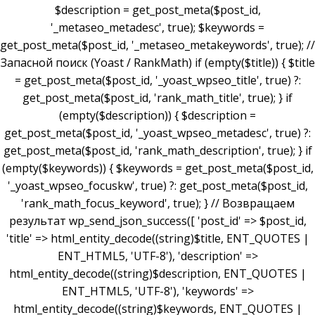
$description = get_post_meta($post_id,
'_metaseo_metadesc', true); $keywords =
get_post_meta($post_id, '_metaseo_metakeywords', true); //
Запасной поиск (Yoast / RankMath) if (empty($title)) { $title
= get_post_meta($post_id, '_yoast_wpseo_title', true) ?:
get_post_meta($post_id, 'rank_math_title', true); } if
(empty($description)) { $description =
get_post_meta($post_id, '_yoast_wpseo_metadesc', true) ?:
get_post_meta($post_id, 'rank_math_description', true); } if
(empty($keywords)) { $keywords = get_post_meta($post_id,
'_yoast_wpseo_focuskw', true) ?: get_post_meta($post_id,
'rank_math_focus_keyword', true); } // Возвращаем
результат wp_send_json_success([ 'post_id' => $post_id,
'title' => html_entity_decode((string)$title, ENT_QUOTES |
ENT_HTML5, 'UTF-8'), 'description' =>
html_entity_decode((string)$description, ENT_QUOTES |
ENT_HTML5, 'UTF-8'), 'keywords' =>
html_entity_decode((string)$keywords, ENT_QUOTES |