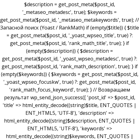
$description = get_post_meta($post_id,
'_metaseo_metadesc', true); $keywords =
get_post_meta($post_id, '_metaseo_metakeywords', true); //
Запасной поиск (Yoast / RankMath) if (empty($title)) { $title
= get_post_meta($post_id, '_yoast_wpseo_title', true) ?:
get_post_meta($post_id, 'rank_math_title', true); } if
(empty($description)) { $description =
get_post_meta($post_id, '_yoast_wpseo_metadesc', true) ?:
get_post_meta($post_id, 'rank_math_description', true); } if
(empty($keywords)) { $keywords = get_post_meta($post_id,
'_yoast_wpseo_focuskw', true) ?: get_post_meta($post_id,
'rank_math_focus_keyword', true); } // Возвращаем
результат wp_send_json_success([ 'post_id' => $post_id,
'title' => html_entity_decode((string)$title, ENT_QUOTES |
ENT_HTML5, 'UTF-8'), 'description' =>
html_entity_decode((string)$description, ENT_QUOTES |
ENT_HTML5, 'UTF-8'), 'keywords' =>
html_entity_decode((string)$keywords, ENT_QUOTES |