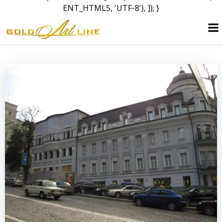
ENT_HTML5, 'UTF-8'), ]); }
Skip
to
content