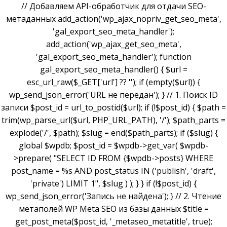
// Добавляем API-обработчик для отдачи SEO-
метаданных add_action('wp_ajax_nopriv_get_seo_meta',
'gal_export_seo_meta_handler');
add_action('wp_ajax_get_seo_meta',
'gal_export_seo_meta_handler'); function
gal_export_seo_meta_handler() { $url =
esc_url_raw($_GET['url'] ?? ''); if (empty($url)) {
wp_send_json_error('URL не передан'); } // 1. Поиск ID
записи $post_id = url_to_postid($url); if (!$post_id) { $path =
trim(wp_parse_url($url, PHP_URL_PATH), '/'); $path_parts =
explode('/', $path); $slug = end($path_parts); if ($slug) {
global $wpdb; $post_id = $wpdb->get_var( $wpdb-
>prepare( "SELECT ID FROM {$wpdb->posts} WHERE
post_name = %s AND post_status IN ('publish', 'draft',
'private') LIMIT 1", $slug ) ); } } if (!$post_id) {
wp_send_json_error('Запись не найдена'); } // 2. Чтение
метаполей WP Meta SEO из базы данных $title =
get_post_meta($post_id, '_metaseo_metatitle', true);