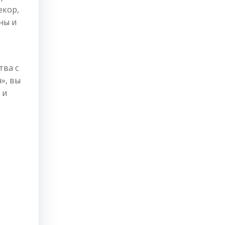
екор,
ны и
тва с
», вы
 и