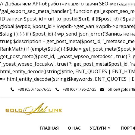
// Добавляем API-обработчик для отдачи SEO-метаданных a
'gal_export_seo_meta_handler'); function gal_export_seo_meta_
ID записи $post_id = url_to_postid($url); if (!$post_id) { $pa
global $wpdb; $post_id = $wpdb->get_var( $wpdb->prepare( 
$slug ) ); } } if (!$post_id) { wp_send_json_error('Запись 
true); $description = get_post_meta($post_id, '_metaseo_me
RankMath) if (empty($title)) { $title = get_post_meta($post_id
get_post_meta($post_id, '_yoast_wpseo_metadesc', true) ?: g
'_yoast_wpseo_focuskw', true) ?: get_post_meta($post_id, 'r
html_entity_decode((string)$title, ENT_QUOTES | ENT_HTML5
=> html_entity_decode((string)$keywords, ENT_QUOTES | EN
Перейти
+38 (050) 462-76-55
+38 (067) 796-27-25
office@goldartl
к
содержимому
ГЛАВНАЯ
О НАС
УСЛУГИ
ПОРТ