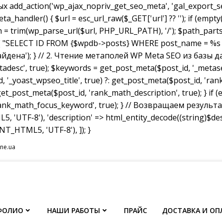
dd_action('wp_ajax_nopriv_get_seo_meta', 'gal_export_seo
handler() { $url = esc_url_raw($_GET['url'] ?? ''); if (empty
th = trim(wp_parse_url($url, PHP_URL_PATH), '/'); $path_parts =
"SELECT ID FROM {$wpdb->posts} WHERE post_name = %s AND p
не найдена'); } // 2. Чтение метаполей WP Meta SEO из базы д
tadesc', true); $keywords = get_post_meta($post_id, '_metas
, '_yoast_wpseo_title', true) ?: get_post_meta($post_id, 'rank_
et_post_meta($post_id, 'rank_math_description', true); } if
ank_math_focus_keyword', true); } // Возвращаем результат w
, 'UTF-8'), 'description' => html_entity_decode((string)$
T_HTML5, 'UTF-8'), ]); }
ine.ua
ФОЛИО
НАШИ РАБОТЫ
ПРАЙС
ДОСТАВКА И ОП