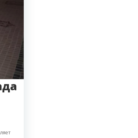
ада
ляет