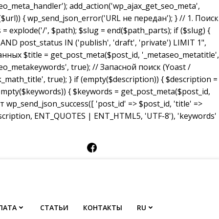
_meta_handler'); add_action('wp_ajax_get_seo_meta',
($url)) { wp_send_json_error('URL не передан'); } // 1. Поиск
 explode('/', $path); $slug = end($path_parts); if ($slug) {
ost_status IN ('publish', 'draft', 'private') LIMIT 1",
анных $title = get_post_meta($post_id, '_metaseo_metatitle',
eo_metakeywords', true); // Запасной поиск (Yoast /
math_title', true); } if (empty($description)) { $description =
 (empty($keywords)) { $keywords = get_post_meta($post_id,
p_send_json_success([ 'post_id' => $post_id, 'title' =>
description, ENT_QUOTES | ENT_HTML5, 'UTF-8'), 'keywords'
ЛАТА
СТАТЬИ
КОНТАКТЫ
RU